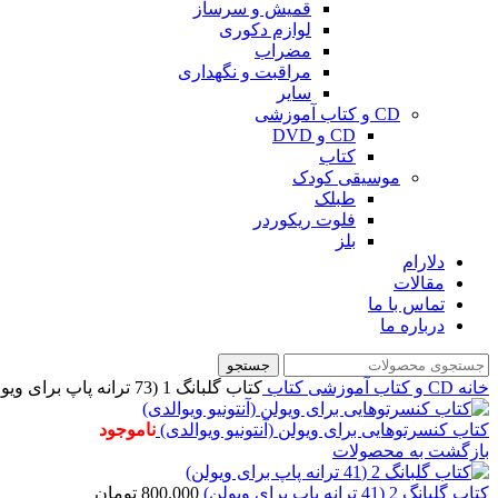
قمیش و سرساز
لوازم دکوری
مضراب
مراقبت و نگهداری
سایر
CD و کتاب آموزشی
CD و DVD
کتاب
موسیقی کودک
طبلک
فلوت ریکوردر
بلز
دلارام
مقالات
تماس با ما
درباره ما
جستجو
خانه
CD و کتاب آموزشی
کتاب
کتاب گلبانگ 1 (73 ترانه پاپ برای ویولن)
کتاب کنسرتوهایی برای ویولن (آنتونیو ویوالدی)
ناموجود
بازگشت به محصولات
کتاب گلبانگ 2 (41 ترانه پاپ برای ویولن)
800.000
تومان