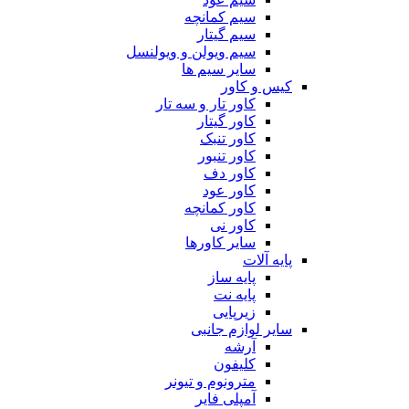
سیم کمانچه
سیم گیتار
سیم ویولن و ویولنسل
سایر سیم ها
کیس و کاور
کاور تار و سه تار
کاور گیتار
کاور تنبک
کاور تنبور
کاور دف
کاور عود
کاور کمانچه
کاور نی
سایر کاورها
پایه آلات
پایه ساز
پایه نت
زیرپایی
سایر لوازم جانبی
آرشه
کلیفون
مترونوم و تیونر
آمپلی فایر