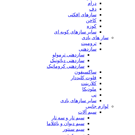
درام
دف
سازهای افکتی
کاخن
کوزه
سایر سازهای کوبه ای
ساز های بادی
ترومپت
سازدهنی
سازدهنی ترمولو
سازدهنی دیاتونیک
سازدهنی کروماتیک
ساکسیفون
فلوت کلیددار
کلارینت
ملودیکا
نی
سایر سازهای بادی
لوازم جانبی
سیم آلات
سیم تار و سه تار
سیم دیوان و باغلاما
سیم سنتور
سیم عود