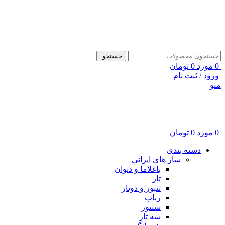
ADD ANYTHING HERE OR JUST REMOVE IT…
جستجو
0
مورد
0
تومان
ورود / ثبت نام
منو
0
مورد
0
تومان
دسته بندی
ساز های ایرانی
باغلاما و دیوان
تار
تنبور و دوتار
رباب
سنتور
سه تار