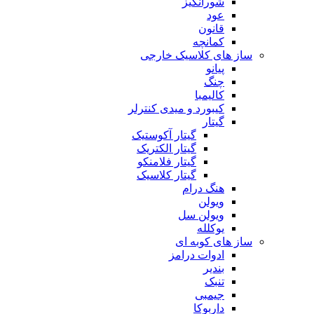
شورانگیز
عود
قانون
کمانچه
ساز های کلاسیک خارجی
پیانو
چنگ
کالیمبا
کیبورد و میدی کنترلر
گیتار
گیتار آکوستیک
گیتار الکتریک
گیتار فلامنکو
گیتار کلاسیک
هنگ درام
ویولن
ویولن سل
یوکلله
ساز های کوبه ای
ادوات درامز
بندیر
تنبک
جیمبی
داربوکا