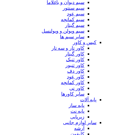
سیم دیوان و باغلاما
سیم سنتور
سیم عود
سیم کمانچه
سیم گیتار
سیم ویولن و ویولنسل
سایر سیم ها
کیس و کاور
کاور تار و سه تار
کاور گیتار
کاور تنبک
کاور تنبور
کاور دف
کاور عود
کاور کمانچه
کاور نی
سایر کاورها
پایه آلات
پایه ساز
پایه نت
زیرپایی
سایر لوازم جانبی
آرشه
کلیفون