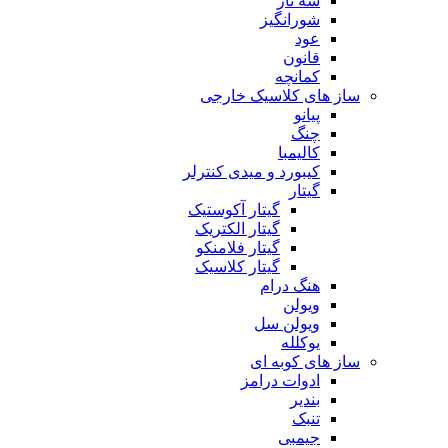
سه تار
شورانگیز
عود
قانون
کمانچه
ساز های کلاسیک خارجی
پیانو
چنگ
کالیمبا
کیبورد و میدی کنترلر
گیتار
گیتار آکوستیک
گیتار الکتریک
گیتار فلامنکو
گیتار کلاسیک
هنگ درام
ویولن
ویولن سل
یوکلله
ساز های کوبه ای
ادوات درامز
بندیر
تنبک
جیمبی