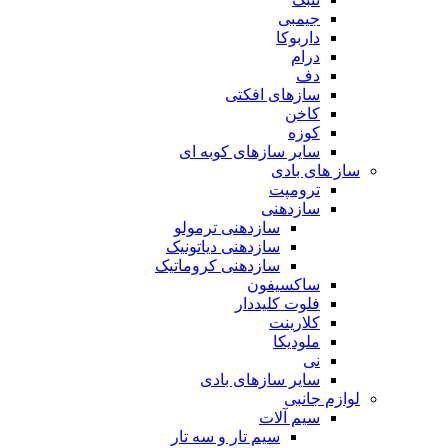
جیمبی
داربوکا
درام
دف
سازهای افکتی
کاخن
کوزه
سایر سازهای کوبه ای
ساز های بادی
ترومپت
سازدهنی
سازدهنی ترمولو
سازدهنی دیاتونیک
سازدهنی کروماتیک
ساکسیفون
فلوت کلیددار
کلارینت
ملودیکا
نی
سایر سازهای بادی
لوازم جانبی
سیم آلات
سیم تار و سه تار