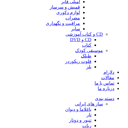
آمپلی فایر
قمیش و سرساز
لوازم دکوری
مضراب
مراقبت و نگهداری
سایر
CD و کتاب آموزشی
CD و DVD
کتاب
موسیقی کودک
طبلک
فلوت ریکوردر
بلز
دلارام
مقالات
تماس با ما
درباره ما
دسته بندی
ساز های ایرانی
باغلاما و دیوان
تار
تنبور و دوتار
رباب