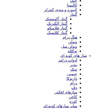
چنگ
کالیمبا
کیبورد و میدی کنترلر
گیتار
گیتار آکوستیک
گیتار الکتریک
گیتار فلامنکو
گیتار کلاسیک
هنگ درام
ویولن
ویولن سل
یوکلله
ساز های کوبه ای
ادوات درامز
بندیر
تنبک
جیمبی
داربوکا
درام
دف
سازهای افکتی
کاخن
کوزه
سایر سازهای کوبه ای