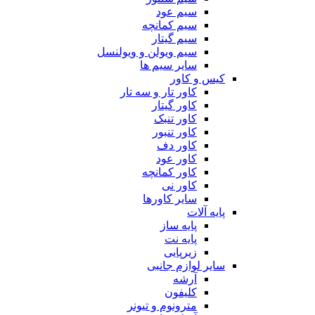
سیم عود
سیم کمانچه
سیم گیتار
سیم ویولن و ویولنسل
سایر سیم ها
کیس و کاور
کاور تار و سه تار
کاور گیتار
کاور تنبک
کاور تنبور
کاور دف
کاور عود
کاور کمانچه
کاور نی
سایر کاورها
پایه آلات
پایه ساز
پایه نت
زیرپایی
سایر لوازم جانبی
آرشه
کلیفون
مترونوم و تیونر