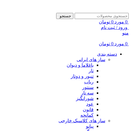
ADD ANYTHING HERE OR JUST REMOVE IT…
جستجو
0
مورد
0
تومان
ورود / ثبت نام
منو
0
مورد
0
تومان
دسته بندی
ساز های ایرانی
باغلاما و دیوان
تار
تنبور و دوتار
رباب
سنتور
سه تار
شورانگیز
عود
قانون
کمانچه
ساز های کلاسیک خارجی
پیانو