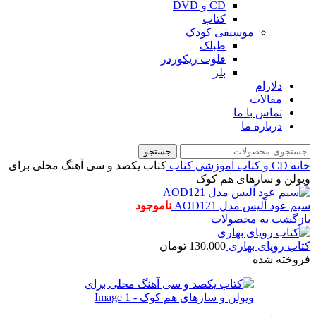
CD و DVD
کتاب
موسیقی کودک
طبلک
فلوت ریکوردر
بلز
دلارام
مقالات
تماس با ما
درباره ما
جستجو
خانه
CD و کتاب آموزشی
کتاب
کتاب یکصد و سی آهنگ محلی برای
ویولن و سازهای هم کوک
سیم عود آلیس مدل AOD121
ناموجود
بازگشت به محصولات
کتاب رویای بهاری
130.000
تومان
فروخته شده