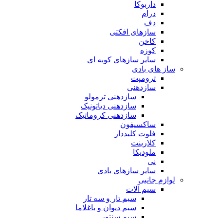
داربوکا
درام
دف
سازهای افکتی
کاخن
کوزه
سایر سازهای کوبه ای
ساز های بادی
ترومپت
سازدهنی
سازدهنی ترمولو
سازدهنی دیاتونیک
سازدهنی کروماتیک
ساکسیفون
فلوت کلیددار
کلارینت
ملودیکا
نی
سایر سازهای بادی
لوازم جانبی
سیم آلات
سیم تار و سه تار
سیم دیوان و باغلاما
سیم سنتور