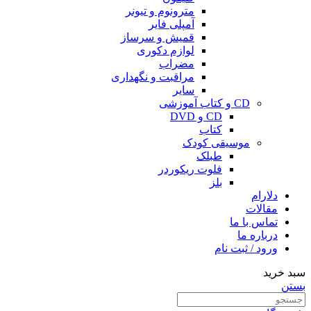
مترونوم و تیونر
آمپلی فایر
قمیش و سرساز
لوازم دکوری
مضراب
مراقبت و نگهداری
سایر
CD و کتاب آموزشی
CD و DVD
کتاب
موسیقی کودک
طبلک
فلوت ریکوردر
بلز
دلارام
مقالات
تماس با ما
درباره ما
ورود / ثبت نام
سبد خرید
بستن