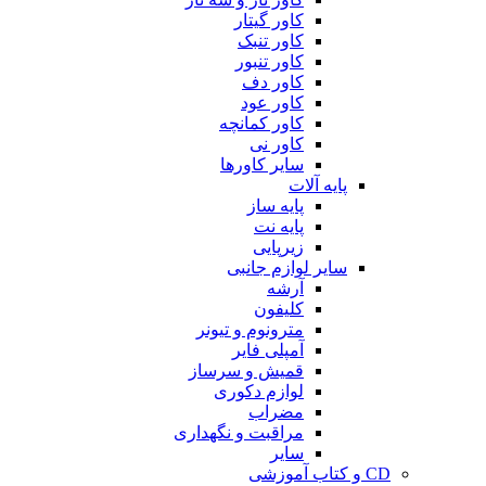
کاور گیتار
کاور تنبک
کاور تنبور
کاور دف
کاور عود
کاور کمانچه
کاور نی
سایر کاورها
پایه آلات
پایه ساز
پایه نت
زیرپایی
سایر لوازم جانبی
آرشه
کلیفون
مترونوم و تیونر
آمپلی فایر
قمیش و سرساز
لوازم دکوری
مضراب
مراقبت و نگهداری
سایر
CD و کتاب آموزشی