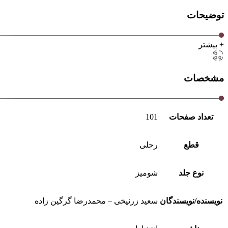
توضیحات
+ بیشتر
مشخصات
تعداد صفحات
101
قطع
رحلی
نوع جلد
شومیز
نویسنده/نویسندگان
سعید زرنیخی – محمدرضا گرگین زاده