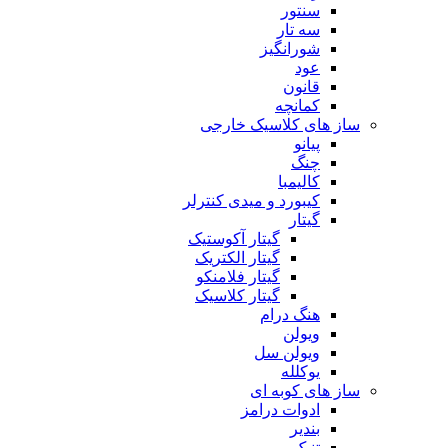
سنتور
سه تار
شورانگیز
عود
قانون
کمانچه
ساز های کلاسیک خارجی
پیانو
چنگ
کالیمبا
کیبورد و میدی کنترلر
گیتار
گیتار آکوستیک
گیتار الکتریک
گیتار فلامنکو
گیتار کلاسیک
هنگ درام
ویولن
ویولن سل
یوکلله
ساز های کوبه ای
ادوات درامز
بندیر
تنبک