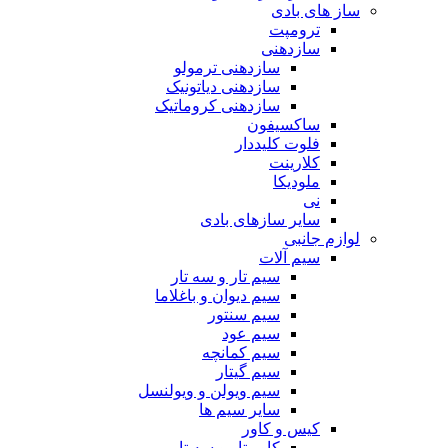
ساز های بادی
ترومپت
سازدهنی
سازدهنی ترمولو
سازدهنی دیاتونیک
سازدهنی کروماتیک
ساکسیفون
فلوت کلیددار
کلارینت
ملودیکا
نی
سایر سازهای بادی
لوازم جانبی
سیم آلات
سیم تار و سه تار
سیم دیوان و باغلاما
سیم سنتور
سیم عود
سیم کمانچه
سیم گیتار
سیم ویولن و ویولنسل
سایر سیم ها
کیس و کاور
کاور تار و سه تار