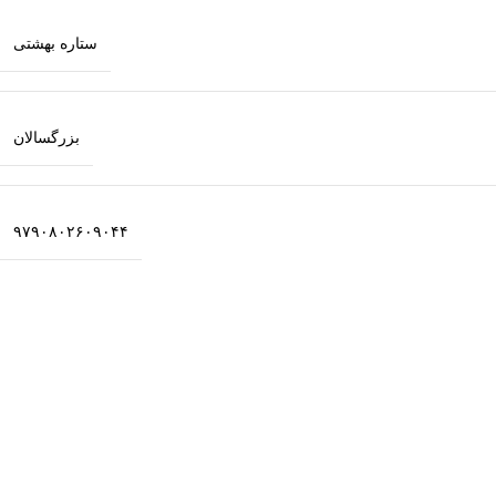
ستاره بهشتی
بزرگسالان
۹۷۹٠۸٠۲۶٠۹٠۴۴