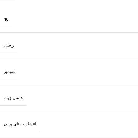
48
رحلی
شومیز
هانس زیت
انتشارات نای و نی