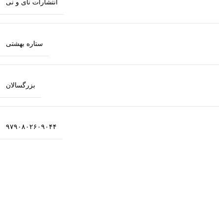
انتشارات نای و نی
ستاره بهشتی
بزرگسالان
۹۷۹٠۸٠۲۶٠۹٠۴۴