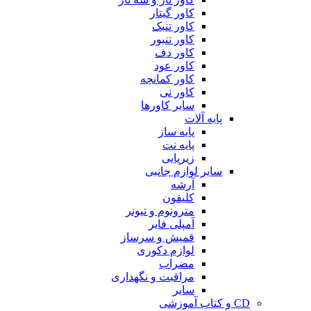
کاور گیتار
کاور تنبک
کاور تنبور
کاور دف
کاور عود
کاور کمانچه
کاور نی
سایر کاورها
پایه آلات
پایه ساز
پایه نت
زیرپایی
سایر لوازم جانبی
آرشه
کلیفون
مترونوم و تیونر
آمپلی فایر
قمیش و سرساز
لوازم دکوری
مضراب
مراقبت و نگهداری
سایر
CD و کتاب آموزشی