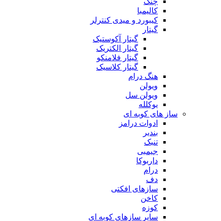
چنگ
کالیمبا
کیبورد و میدی کنترلر
گیتار
گیتار آکوستیک
گیتار الکتریک
گیتار فلامنکو
گیتار کلاسیک
هنگ درام
ویولن
ویولن سل
یوکلله
ساز های کوبه ای
ادوات درامز
بندیر
تنبک
جیمبی
داربوکا
درام
دف
سازهای افکتی
کاخن
کوزه
سایر سازهای کوبه ای