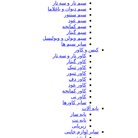
سیم تار و سه تار
سیم دیوان و باغلاما
سیم سنتور
سیم عود
سیم کمانچه
سیم گیتار
سیم ویولن و ویولنسل
سایر سیم ها
کیس و کاور
کاور تار و سه تار
کاور گیتار
کاور تنبک
کاور تنبور
کاور دف
کاور عود
کاور کمانچه
کاور نی
سایر کاورها
پایه آلات
پایه ساز
پایه نت
زیرپایی
سایر لوازم جانبی
آرشه