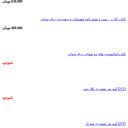
650.000
تومان
کتاب کایزر – سی و شش اتود مقدماتی و پیشبردی برای ویولن
400.000
تومان
ناموجود
کتاب انوانسیون های دو صدایی برای ویولن
ناموجود
ناموجود
DVD آموزش تصویری کلارینت
ناموجود
ناموجود
DVD آموزش تصویری سه تار