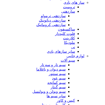
ساز های بادی
ترومپت
سازدهنی
سازدهنی ترمولو
سازدهنی دیاتونیک
سازدهنی کروماتیک
ساکسیفون
فلوت کلیددار
کلارینت
ملودیکا
نی
سایر سازهای بادی
لوازم جانبی
سیم آلات
سیم تار و سه تار
سیم دیوان و باغلاما
سیم سنتور
سیم عود
سیم کمانچه
سیم گیتار
سیم ویولن و ویولنسل
سایر سیم ها
کیس و کاور
کاور تار و سه تار