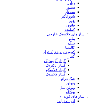
رباب
سنتور
سه تار
شورانگیز
عود
قانون
کمانچه
ساز های کلاسیک خارجی
پیانو
چنگ
کالیمبا
کیبورد و میدی کنترلر
گیتار
گیتار آکوستیک
گیتار الکتریک
گیتار فلامنکو
گیتار کلاسیک
هنگ درام
ویولن
ویولن سل
یوکلله
ساز های کوبه ای
ادوات درامز