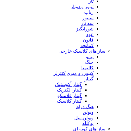
تار
تنبور و دوتار
رباب
سنتور
سه تار
شورانگیز
عود
قانون
کمانچه
ساز های کلاسیک خارجی
پیانو
چنگ
کالیمبا
کیبورد و میدی کنترلر
گیتار
گیتار آکوستیک
گیتار الکتریک
گیتار فلامنکو
گیتار کلاسیک
هنگ درام
ویولن
ویولن سل
یوکلله
ساز های کوبه ای