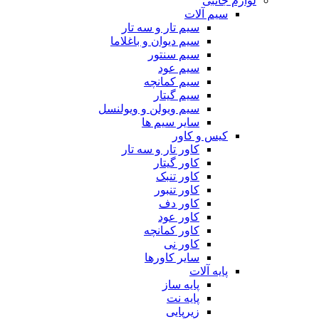
لوازم جانبی
سیم آلات
سیم تار و سه تار
سیم دیوان و باغلاما
سیم سنتور
سیم عود
سیم کمانچه
سیم گیتار
سیم ویولن و ویولنسل
سایر سیم ها
کیس و کاور
کاور تار و سه تار
کاور گیتار
کاور تنبک
کاور تنبور
کاور دف
کاور عود
کاور کمانچه
کاور نی
سایر کاورها
پایه آلات
پایه ساز
پایه نت
زیرپایی