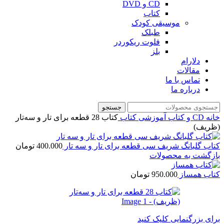
CD و DVD
کتاب
موسیقی کودک
طبلک
فلوت ریکوردر
بلز
دلارام
مقالات
تماس با ما
درباره ما
جستجو
خانه
CD و کتاب آموزشی
کتاب
کتاب 28 قطعه برای تار و سه‌تار
(ظریف)
کتاب گلبانگ شریف سی قطعه برای تار و سه تار
400.000
تومان
بازگشت به محصولات
کتاب همساز
950.000
تومان
برای بزرگنمایی کلیک کنید