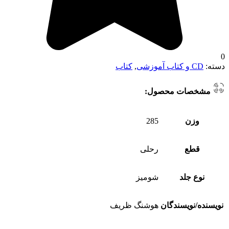
0
دسته:
CD و کتاب آموزشی
,
کتاب
مشخصات محصول:
وزن
285
قطع
رحلی
نوع جلد
شومیز
نویسنده/نویسندگان
هوشنگ ظریف