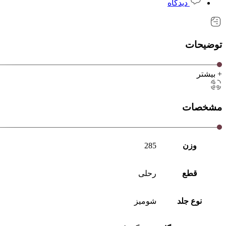
دیدگاه
توضیحات
+ بیشتر
مشخصات
وزن
285
قطع
رحلی
نوع جلد
شومیز