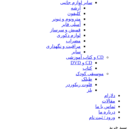
سایر لوازم جانبی
آرشه
کلیفون
مترونوم و تیونر
آمپلی فایر
قمیش و سرساز
لوازم دکوری
مضراب
مراقبت و نگهداری
سایر
CD و کتاب آموزشی
CD و DVD
کتاب
موسیقی کودک
طبلک
فلوت ریکوردر
بلز
دلارام
مقالات
تماس با ما
درباره ما
ورود / ثبت نام
سبد خرید