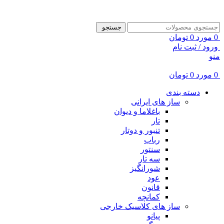
ADD ANYTHING HERE OR JUST REMOVE IT…
جستجو
0
مورد
0
تومان
ورود / ثبت نام
منو
0
مورد
0
تومان
دسته بندی
ساز های ایرانی
باغلاما و دیوان
تار
تنبور و دوتار
رباب
سنتور
سه تار
شورانگیز
عود
قانون
کمانچه
ساز های کلاسیک خارجی
پیانو