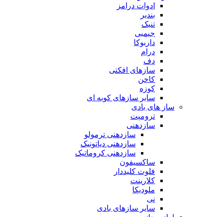
ادوات درامز
بندیر
تنبک
جیمبی
داربوکا
درام
دف
سازهای افکتی
کاخن
کوزه
سایر سازهای کوبه ای
ساز های بادی
ترومپت
سازدهنی
سازدهنی ترمولو
سازدهنی دیاتونیک
سازدهنی کروماتیک
ساکسیفون
فلوت کلیددار
کلارینت
ملودیکا
نی
سایر سازهای بادی