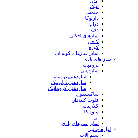
بندیر
تنبک
جیمبی
داربوکا
درام
دف
سازهای افکتی
کاخن
کوزه
سایر سازهای کوبه ای
ساز های بادی
ترومپت
سازدهنی
سازدهنی ترمولو
سازدهنی دیاتونیک
سازدهنی کروماتیک
ساکسیفون
فلوت کلیددار
کلارینت
ملودیکا
نی
سایر سازهای بادی
لوازم جانبی
سیم آلات