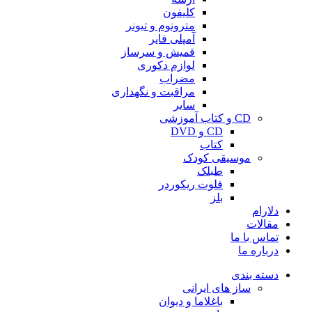
کلیفون
مترونوم و تیونر
آمپلی فایر
قمیش و سرساز
لوازم دکوری
مضراب
مراقبت و نگهداری
سایر
CD و کتاب آموزشی
CD و DVD
کتاب
موسیقی کودک
طبلک
فلوت ریکوردر
بلز
دلارام
مقالات
تماس با ما
درباره ما
دسته بندی
ساز های ایرانی
باغلاما و دیوان