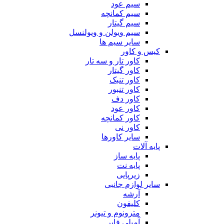
سیم عود
سیم کمانچه
سیم گیتار
سیم ویولن و ویولنسل
سایر سیم ها
کیس و کاور
کاور تار و سه تار
کاور گیتار
کاور تنبک
کاور تنبور
کاور دف
کاور عود
کاور کمانچه
کاور نی
سایر کاورها
پایه آلات
پایه ساز
پایه نت
زیرپایی
سایر لوازم جانبی
آرشه
کلیفون
مترونوم و تیونر
آمپلی فایر