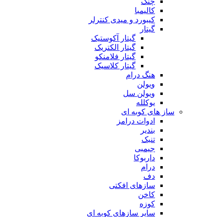
چنگ
کالیمبا
کیبورد و میدی کنترلر
گیتار
گیتار آکوستیک
گیتار الکتریک
گیتار فلامنکو
گیتار کلاسیک
هنگ درام
ویولن
ویولن سل
یوکلله
ساز های کوبه ای
ادوات درامز
بندیر
تنبک
جیمبی
داربوکا
درام
دف
سازهای افکتی
کاخن
کوزه
سایر سازهای کوبه ای