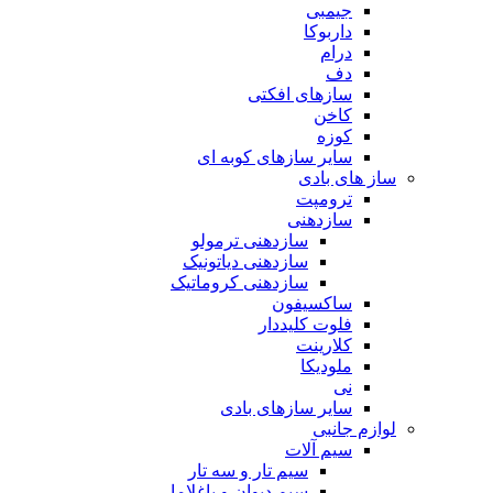
جیمبی
داربوکا
درام
دف
سازهای افکتی
کاخن
کوزه
سایر سازهای کوبه ای
ساز های بادی
ترومپت
سازدهنی
سازدهنی ترمولو
سازدهنی دیاتونیک
سازدهنی کروماتیک
ساکسیفون
فلوت کلیددار
کلارینت
ملودیکا
نی
سایر سازهای بادی
لوازم جانبی
سیم آلات
سیم تار و سه تار
سیم دیوان و باغلاما