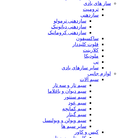
ساز های بادی
ترومپت
سازدهنی
سازدهنی ترمولو
سازدهنی دیاتونیک
سازدهنی کروماتیک
ساکسیفون
فلوت کلیددار
کلارینت
ملودیکا
نی
سایر سازهای بادی
لوازم جانبی
سیم آلات
سیم تار و سه تار
سیم دیوان و باغلاما
سیم سنتور
سیم عود
سیم کمانچه
سیم گیتار
سیم ویولن و ویولنسل
سایر سیم ها
کیس و کاور
کاور تار و سه تار