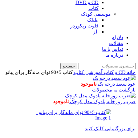
CD و DVD
کتاب
موسیقی کودک
طبلک
فلوت ریکوردر
بلز
دلارام
مقالات
تماس با ما
درباره ما
جستجو
خانه
CD و کتاب آموزشی
کتاب
کتاب 5+90 نوای ماندگار برای پیانو
عود سعید درجه یک
ناموجود
بازگشت به محصولات
ضرب زورخانه پادوک مدل کوچک
ناموجود
برای بزرگنمایی کلیک کنید