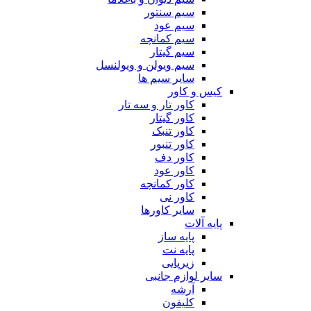
سیم سنتور
سیم عود
سیم کمانچه
سیم گیتار
سیم ویولن و ویولنسل
سایر سیم ها
کیس و کاور
کاور تار و سه تار
کاور گیتار
کاور تنبک
کاور تنبور
کاور دف
کاور عود
کاور کمانچه
کاور نی
سایر کاورها
پایه آلات
پایه ساز
پایه نت
زیرپایی
سایر لوازم جانبی
آرشه
کلیفون