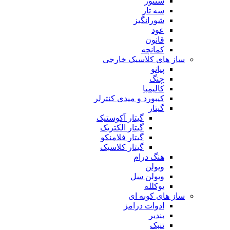
سنتور
سه تار
شورانگیز
عود
قانون
کمانچه
ساز های کلاسیک خارجی
پیانو
چنگ
کالیمبا
کیبورد و میدی کنترلر
گیتار
گیتار آکوستیک
گیتار الکتریک
گیتار فلامنکو
گیتار کلاسیک
هنگ درام
ویولن
ویولن سل
یوکلله
ساز های کوبه ای
ادوات درامز
بندیر
تنبک