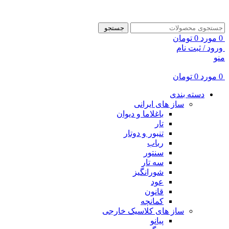
ADD ANYTHING HERE OR JUST REMOVE IT…
جستجو
0
مورد
0
تومان
ورود / ثبت نام
منو
0
مورد
0
تومان
دسته بندی
ساز های ایرانی
باغلاما و دیوان
تار
تنبور و دوتار
رباب
سنتور
سه تار
شورانگیز
عود
قانون
کمانچه
ساز های کلاسیک خارجی
پیانو