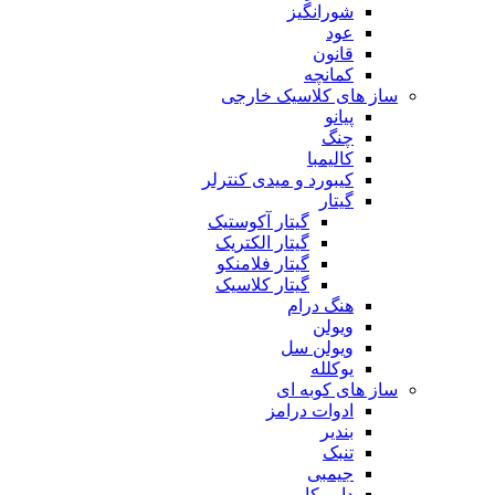
شورانگیز
عود
قانون
کمانچه
ساز های کلاسیک خارجی
پیانو
چنگ
کالیمبا
کیبورد و میدی کنترلر
گیتار
گیتار آکوستیک
گیتار الکتریک
گیتار فلامنکو
گیتار کلاسیک
هنگ درام
ویولن
ویولن سل
یوکلله
ساز های کوبه ای
ادوات درامز
بندیر
تنبک
جیمبی
داربوکا