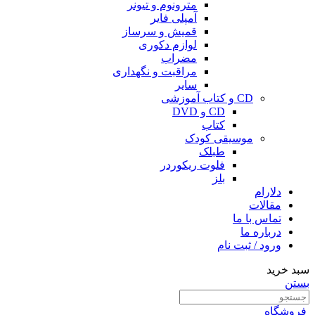
مترونوم و تیونر
آمپلی فایر
قمیش و سرساز
لوازم دکوری
مضراب
مراقبت و نگهداری
سایر
CD و کتاب آموزشی
CD و DVD
کتاب
موسیقی کودک
طبلک
فلوت ریکوردر
بلز
دلارام
مقالات
تماس با ما
درباره ما
ورود / ثبت نام
سبد خرید
بستن
فروشگاه