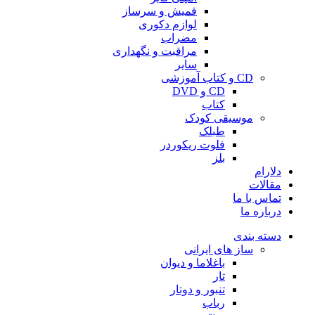
قمیش و سرساز
لوازم دکوری
مضراب
مراقبت و نگهداری
سایر
CD و کتاب آموزشی
CD و DVD
کتاب
موسیقی کودک
طبلک
فلوت ریکوردر
بلز
دلارام
مقالات
تماس با ما
درباره ما
دسته بندی
ساز های ایرانی
باغلاما و دیوان
تار
تنبور و دوتار
رباب