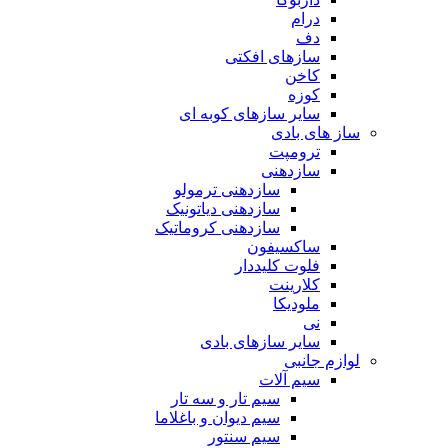
درام
دف
سازهای افکتی
کاخن
کوزه
سایر سازهای کوبه ای
ساز های بادی
ترومپت
سازدهنی
سازدهنی ترمولو
سازدهنی دیاتونیک
سازدهنی کروماتیک
ساکسیفون
فلوت کلیددار
کلارینت
ملودیکا
نی
سایر سازهای بادی
لوازم جانبی
سیم آلات
سیم تار و سه تار
سیم دیوان و باغلاما
سیم سنتور