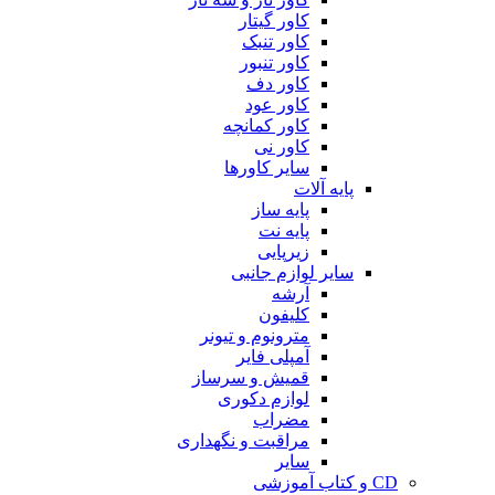
کاور گیتار
کاور تنبک
کاور تنبور
کاور دف
کاور عود
کاور کمانچه
کاور نی
سایر کاورها
پایه آلات
پایه ساز
پایه نت
زیرپایی
سایر لوازم جانبی
آرشه
کلیفون
مترونوم و تیونر
آمپلی فایر
قمیش و سرساز
لوازم دکوری
مضراب
مراقبت و نگهداری
سایر
CD و کتاب آموزشی