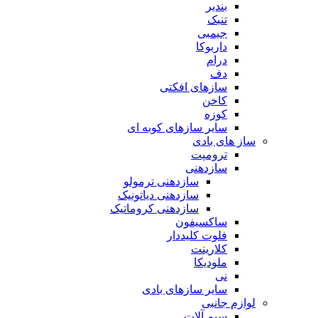
بندیر
تنبک
جیمبی
داربوکا
درام
دف
سازهای افکتی
کاخن
کوزه
سایر سازهای کوبه ای
ساز های بادی
ترومپت
سازدهنی
سازدهنی ترمولو
سازدهنی دیاتونیک
سازدهنی کروماتیک
ساکسیفون
فلوت کلیددار
کلارینت
ملودیکا
نی
سایر سازهای بادی
لوازم جانبی
سیم آلات