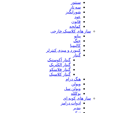
سنتور
سه تار
شورانگیز
عود
قانون
کمانچه
ساز های کلاسیک خارجی
پیانو
چنگ
کالیمبا
کیبورد و میدی کنترلر
گیتار
گیتار آکوستیک
گیتار الکتریک
گیتار فلامنکو
گیتار کلاسیک
هنگ درام
ویولن
ویولن سل
یوکلله
ساز های کوبه ای
ادوات درامز
بندیر
تنبک