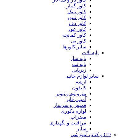
کاور گیتار
کاور تنبک
کاور تنبور
کاور دف
کاور عود
کاور کمانچه
کاور نی
سایر کاورها
پایه آلات
پایه ساز
پایه نت
زیرپایی
سایر لوازم جانبی
آرشه
کلیفون
مترونوم و تیونر
آمپلی فایر
قمیش و سرساز
لوازم دکوری
مضراب
مراقبت و نگهداری
سایر
CD و کتاب آموزشی