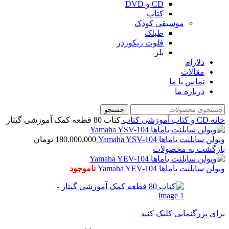
CD و DVD
کتاب
موسیقی کودک
طبلک
فلوت ریکوردر
بلز
دلارام
مقالات
تماس با ما
درباره ما
جستجو
خانه
CD و کتاب آموزشی
کتاب
کتاب 80 قطعه کمک آموزشی گیتار
ویولن سایلنت یاماها Yamaha YSV-104
180.000.000
تومان
بازگشت به محصولات
ویولن سایلنت یاماها Yamaha YEV-104
ناموجود
برای بزرگنمایی کلیک کنید