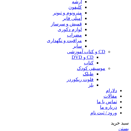
آرشه
کلیفون
مترونوم و تیونر
آمپلی فایر
قمیش و سرساز
لوازم دکوری
مضراب
مراقبت و نگهداری
سایر
CD و کتاب آموزشی
CD و DVD
کتاب
موسیقی کودک
طبلک
فلوت ریکوردر
بلز
دلارام
مقالات
تماس با ما
درباره ما
ورود / ثبت نام
سبد خرید
بستن