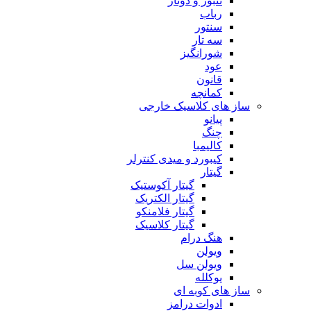
تنبور و دوتار
رباب
سنتور
سه تار
شورانگیز
عود
قانون
کمانچه
ساز های کلاسیک خارجی
پیانو
چنگ
کالیمبا
کیبورد و میدی کنترلر
گیتار
گیتار آکوستیک
گیتار الکتریک
گیتار فلامنکو
گیتار کلاسیک
هنگ درام
ویولن
ویولن سل
یوکلله
ساز های کوبه ای
ادوات درامز