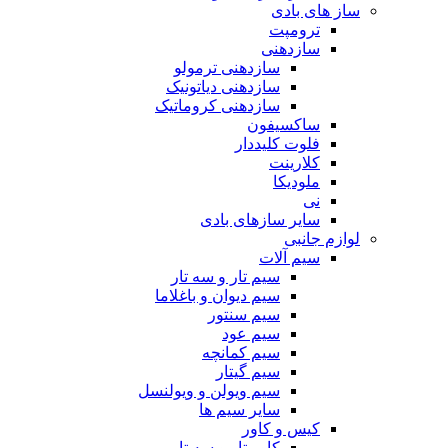
ساز های بادی
ترومپت
سازدهنی
سازدهنی ترمولو
سازدهنی دیاتونیک
سازدهنی کروماتیک
ساکسیفون
فلوت کلیددار
کلارینت
ملودیکا
نی
سایر سازهای بادی
لوازم جانبی
سیم آلات
سیم تار و سه تار
سیم دیوان و باغلاما
سیم سنتور
سیم عود
سیم کمانچه
سیم گیتار
سیم ویولن و ویولنسل
سایر سیم ها
کیس و کاور
کاور تار و سه تار