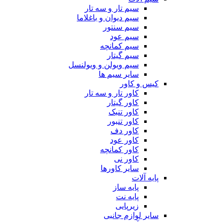
سیم تار و سه تار
سیم دیوان و باغلاما
سیم سنتور
سیم عود
سیم کمانچه
سیم گیتار
سیم ویولن و ویولنسل
سایر سیم ها
کیس و کاور
کاور تار و سه تار
کاور گیتار
کاور تنبک
کاور تنبور
کاور دف
کاور عود
کاور کمانچه
کاور نی
سایر کاورها
پایه آلات
پایه ساز
پایه نت
زیرپایی
سایر لوازم جانبی