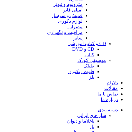
مترونوم و تیونر
آمپلی فایر
قمیش و سرساز
لوازم دکوری
مضراب
مراقبت و نگهداری
سایر
CD و کتاب آموزشی
CD و DVD
کتاب
موسیقی کودک
طبلک
فلوت ریکوردر
بلز
دلارام
مقالات
تماس با ما
درباره ما
دسته بندی
ساز های ایرانی
باغلاما و دیوان
تار