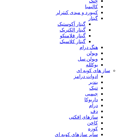
چنگ
کالیمبا
کیبورد و میدی کنترلر
گیتار
گیتار آکوستیک
گیتار الکتریک
گیتار فلامنکو
گیتار کلاسیک
هنگ درام
ویولن
ویولن سل
یوکلله
ساز های کوبه ای
ادوات درامز
بندیر
تنبک
جیمبی
داربوکا
درام
دف
سازهای افکتی
کاخن
کوزه
سایر سازهای کوبه ای