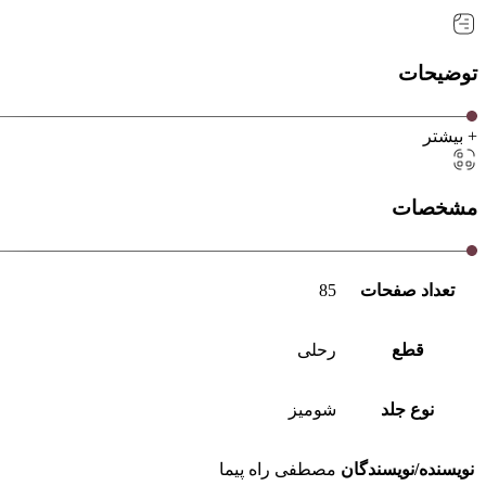
توضیحات
+ بیشتر
مشخصات
تعداد صفحات
85
قطع
رحلی
نوع جلد
شومیز
نویسنده/نویسندگان
مصطفی راه پیما