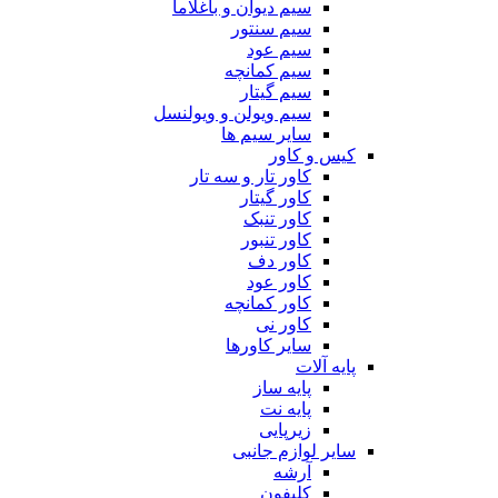
سیم دیوان و باغلاما
سیم سنتور
سیم عود
سیم کمانچه
سیم گیتار
سیم ویولن و ویولنسل
سایر سیم ها
کیس و کاور
کاور تار و سه تار
کاور گیتار
کاور تنبک
کاور تنبور
کاور دف
کاور عود
کاور کمانچه
کاور نی
سایر کاورها
پایه آلات
پایه ساز
پایه نت
زیرپایی
سایر لوازم جانبی
آرشه
کلیفون