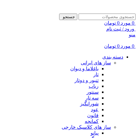
ADD ANYTHING HERE OR JUST REMOVE IT…
جستجو
0
مورد
0
تومان
ورود / ثبت نام
منو
0
مورد
0
تومان
دسته بندی
ساز های ایرانی
باغلاما و دیوان
تار
تنبور و دوتار
رباب
سنتور
سه تار
شورانگیز
عود
قانون
کمانچه
ساز های کلاسیک خارجی
پیانو