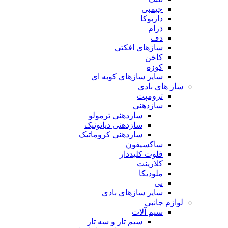
جیمبی
داربوکا
درام
دف
سازهای افکتی
کاخن
کوزه
سایر سازهای کوبه ای
ساز های بادی
ترومپت
سازدهنی
سازدهنی ترمولو
سازدهنی دیاتونیک
سازدهنی کروماتیک
ساکسیفون
فلوت کلیددار
کلارینت
ملودیکا
نی
سایر سازهای بادی
لوازم جانبی
سیم آلات
سیم تار و سه تار