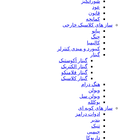
شورانگیز
عود
قانون
کمانچه
ساز های کلاسیک خارجی
پیانو
چنگ
کالیمبا
کیبورد و میدی کنترلر
گیتار
گیتار آکوستیک
گیتار الکتریک
گیتار فلامنکو
گیتار کلاسیک
هنگ درام
ویولن
ویولن سل
یوکلله
ساز های کوبه ای
ادوات درامز
بندیر
تنبک
جیمبی
داربوکا