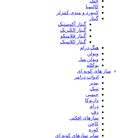
چنگ
کالیمبا
کیبورد و میدی کنترلر
گیتار
گیتار آکوستیک
گیتار الکتریک
گیتار فلامنکو
گیتار کلاسیک
هنگ درام
ویولن
ویولن سل
یوکلله
ساز های کوبه ای
ادوات درامز
بندیر
تنبک
جیمبی
داربوکا
درام
دف
سازهای افکتی
کاخن
کوزه
سایر سازهای کوبه ای