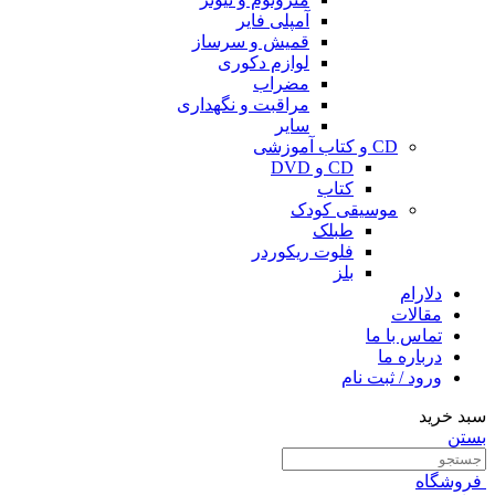
آمپلی فایر
قمیش و سرساز
لوازم دکوری
مضراب
مراقبت و نگهداری
سایر
CD و کتاب آموزشی
CD و DVD
کتاب
موسیقی کودک
طبلک
فلوت ریکوردر
بلز
دلارام
مقالات
تماس با ما
درباره ما
ورود / ثبت نام
سبد خرید
بستن
فروشگاه