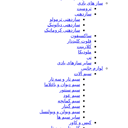
ساز های بادی
ترومپت
سازدهنی
سازدهنی ترمولو
سازدهنی دیاتونیک
سازدهنی کروماتیک
ساکسیفون
فلوت کلیددار
کلارینت
ملودیکا
نی
سایر سازهای بادی
لوازم جانبی
سیم آلات
سیم تار و سه تار
سیم دیوان و باغلاما
سیم سنتور
سیم عود
سیم کمانچه
سیم گیتار
سیم ویولن و ویولنسل
سایر سیم ها
کیس و کاور
کاور تار و سه تار