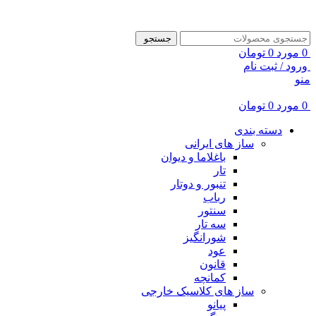
ADD ANYTHING HERE OR JUST REMOVE IT…
جستجو
0
مورد
0
تومان
ورود / ثبت نام
منو
0
مورد
0
تومان
دسته بندی
ساز های ایرانی
باغلاما و دیوان
تار
تنبور و دوتار
رباب
سنتور
سه تار
شورانگیز
عود
قانون
کمانچه
ساز های کلاسیک خارجی
پیانو