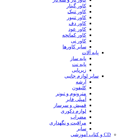
کاور گیتار
کاور تنبک
کاور تنبور
کاور دف
کاور عود
کاور کمانچه
کاور نی
سایر کاورها
پایه آلات
پایه ساز
پایه نت
زیرپایی
سایر لوازم جانبی
آرشه
کلیفون
مترونوم و تیونر
آمپلی فایر
قمیش و سرساز
لوازم دکوری
مضراب
مراقبت و نگهداری
سایر
CD و کتاب آموزشی