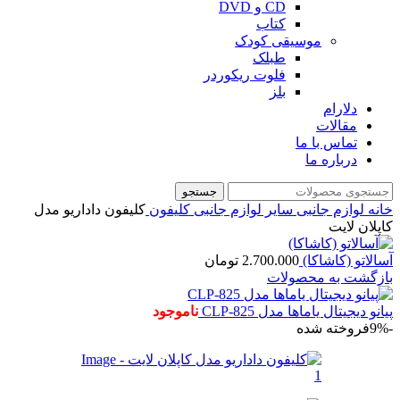
CD و DVD
کتاب
موسیقی کودک
طبلک
فلوت ریکوردر
بلز
دلارام
مقالات
تماس با ما
درباره ما
جستجو
خانه
لوازم جانبی
سایر لوازم جانبی
کلیفون
کلیفون داداریو مدل
کاپلان لایت
آسالاتو (کاشاکا)
2.700.000
تومان
بازگشت به محصولات
پیانو دیجیتال یاماها مدل CLP-825
ناموجود
-9%
فروخته شده