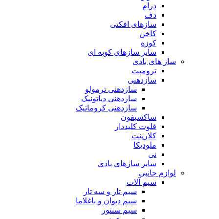
درام
دف
سازهای افکتی
کاخن
کوزه
سایر سازهای کوبه ای
ساز های بادی
ترومپت
سازدهنی
سازدهنی ترمولو
سازدهنی دیاتونیک
سازدهنی کروماتیک
ساکسیفون
فلوت کلیددار
کلارینت
ملودیکا
نی
سایر سازهای بادی
لوازم جانبی
سیم آلات
سیم تار و سه تار
سیم دیوان و باغلاما
سیم سنتور