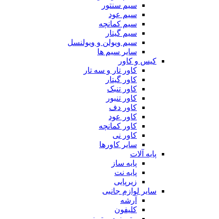
سیم سنتور
سیم عود
سیم کمانچه
سیم گیتار
سیم ویولن و ویولنسل
سایر سیم ها
کیس و کاور
کاور تار و سه تار
کاور گیتار
کاور تنبک
کاور تنبور
کاور دف
کاور عود
کاور کمانچه
کاور نی
سایر کاورها
پایه آلات
پایه ساز
پایه نت
زیرپایی
سایر لوازم جانبی
آرشه
کلیفون
مترونوم و تیونر