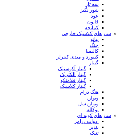
سه تار
شورانگیز
عود
قانون
کمانچه
ساز های کلاسیک خارجی
پیانو
چنگ
کالیمبا
کیبورد و میدی کنترلر
گیتار
گیتار آکوستیک
گیتار الکتریک
گیتار فلامنکو
گیتار کلاسیک
هنگ درام
ویولن
ویولن سل
یوکلله
ساز های کوبه ای
ادوات درامز
بندیر
تنبک