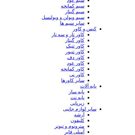
سیم عود
سیم کمانچه
سیم گیتار
سیم ویولن و ویولنسل
سایر سیم ها
کیس و کاور
کاور تار و سه تار
کاور گیتار
کاور تنبک
کاور تنبور
کاور دف
کاور عود
کاور کمانچه
کاور نی
سایر کاورها
پایه آلات
پایه ساز
پایه نت
زیرپایی
سایر لوازم جانبی
آرشه
کلیفون
مترونوم و تیونر
آمپلی فایر