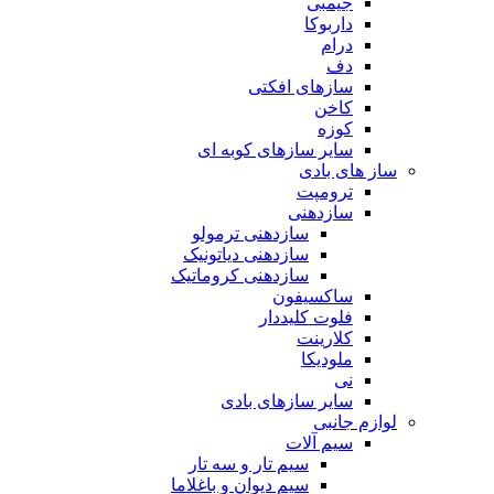
جیمبی
داربوکا
درام
دف
سازهای افکتی
کاخن
کوزه
سایر سازهای کوبه ای
ساز های بادی
ترومپت
سازدهنی
سازدهنی ترمولو
سازدهنی دیاتونیک
سازدهنی کروماتیک
ساکسیفون
فلوت کلیددار
کلارینت
ملودیکا
نی
سایر سازهای بادی
لوازم جانبی
سیم آلات
سیم تار و سه تار
سیم دیوان و باغلاما