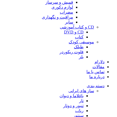
قمیش و سرساز
لوازم دکوری
مضراب
مراقبت و نگهداری
سایر
CD و کتاب آموزشی
CD و DVD
کتاب
موسیقی کودک
طبلک
فلوت ریکوردر
بلز
دلارام
مقالات
تماس با ما
درباره ما
دسته بندی
ساز های ایرانی
باغلاما و دیوان
تار
تنبور و دوتار
رباب
سنتور