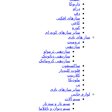
داربوکا
درام
دف
سازهای افکتی
کاخن
کوزه
سایر سازهای کوبه ای
ساز های بادی
ترومپت
سازدهنی
سازدهنی ترمولو
سازدهنی دیاتونیک
سازدهنی کروماتیک
ساکسیفون
فلوت کلیددار
کلارینت
ملودیکا
نی
سایر سازهای بادی
لوازم جانبی
سیم آلات
سیم تار و سه تار
سیم دیوان و باغلاما