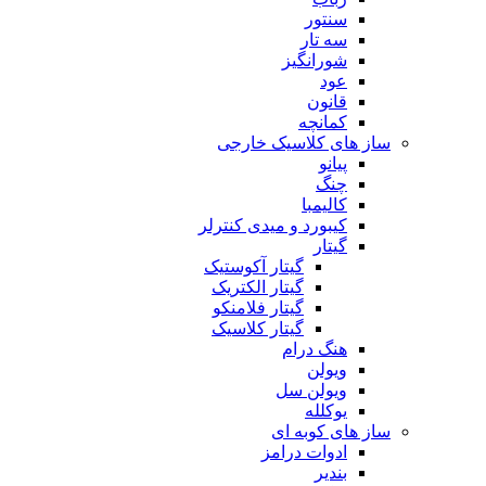
سنتور
سه تار
شورانگیز
عود
قانون
کمانچه
ساز های کلاسیک خارجی
پیانو
چنگ
کالیمبا
کیبورد و میدی کنترلر
گیتار
گیتار آکوستیک
گیتار الکتریک
گیتار فلامنکو
گیتار کلاسیک
هنگ درام
ویولن
ویولن سل
یوکلله
ساز های کوبه ای
ادوات درامز
بندیر