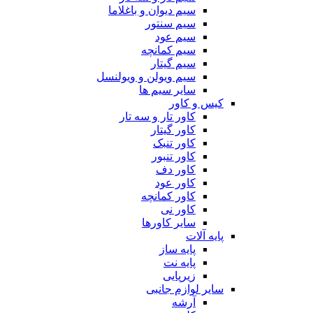
سیم دیوان و باغلاما
سیم سنتور
سیم عود
سیم کمانچه
سیم گیتار
سیم ویولن و ویولنسل
سایر سیم ها
کیس و کاور
کاور تار و سه تار
کاور گیتار
کاور تنبک
کاور تنبور
کاور دف
کاور عود
کاور کمانچه
کاور نی
سایر کاورها
پایه آلات
پایه ساز
پایه نت
زیرپایی
سایر لوازم جانبی
آرشه