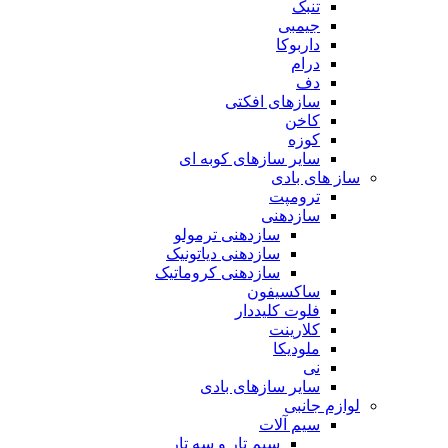
تنبک
جیمبی
داربوکا
درام
دف
سازهای افکتی
کاخن
کوزه
سایر سازهای کوبه ای
ساز های بادی
ترومپت
سازدهنی
سازدهنی ترمولو
سازدهنی دیاتونیک
سازدهنی کروماتیک
ساکسیفون
فلوت کلیددار
کلارینت
ملودیکا
نی
سایر سازهای بادی
لوازم جانبی
سیم آلات
سیم تار و سه تار