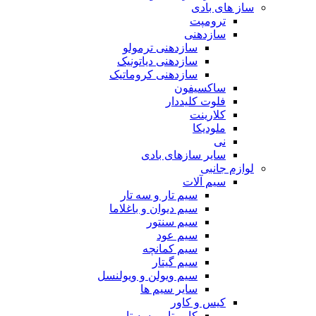
ساز های بادی
ترومپت
سازدهنی
سازدهنی ترمولو
سازدهنی دیاتونیک
سازدهنی کروماتیک
ساکسیفون
فلوت کلیددار
کلارینت
ملودیکا
نی
سایر سازهای بادی
لوازم جانبی
سیم آلات
سیم تار و سه تار
سیم دیوان و باغلاما
سیم سنتور
سیم عود
سیم کمانچه
سیم گیتار
سیم ویولن و ویولنسل
سایر سیم ها
کیس و کاور
کاور تار و سه تار