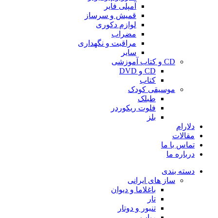
آمپلی فایر
قمیش و سرساز
لوازم دکوری
مضراب
مراقبت و نگهداری
سایر
CD و کتاب آموزشی
CD و DVD
کتاب
موسیقی کودک
طبلک
فلوت ریکوردر
بلز
دلارام
مقالات
تماس با ما
درباره ما
دسته بندی
ساز های ایرانی
باغلاما و دیوان
تار
تنبور و دوتار
رباب