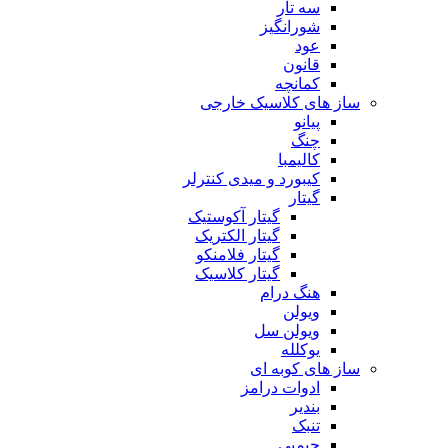
سه تار
شورانگیز
عود
قانون
کمانچه
ساز های کلاسیک خارجی
پیانو
چنگ
کالیمبا
کیبورد و میدی کنترلر
گیتار
گیتار آکوستیک
گیتار الکتریک
گیتار فلامنکو
گیتار کلاسیک
هنگ درام
ویولن
ویولن سل
یوکلله
ساز های کوبه ای
ادوات درامز
بندیر
تنبک
جیمبی