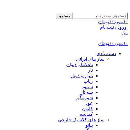
ADD ANYTHING HERE OR JUST REMOVE IT…
جستجو
0
مورد
0
تومان
ورود / ثبت نام
منو
0
مورد
0
تومان
دسته بندی
ساز های ایرانی
باغلاما و دیوان
تار
تنبور و دوتار
رباب
سنتور
سه تار
شورانگیز
عود
قانون
کمانچه
ساز های کلاسیک خارجی
پیانو