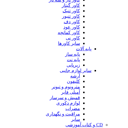
کاور گیتار
کاور تنبک
کاور تنبور
کاور دف
کاور عود
کاور کمانچه
کاور نی
سایر کاورها
پایه آلات
پایه ساز
پایه نت
زیرپایی
سایر لوازم جانبی
آرشه
کلیفون
مترونوم و تیونر
آمپلی فایر
قمیش و سرساز
لوازم دکوری
مضراب
مراقبت و نگهداری
سایر
CD و کتاب آموزشی