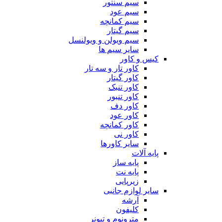
سیم سنتور
سیم عود
سیم کمانچه
سیم گیتار
سیم ویولن و ویولنسل
سایر سیم ها
کیس و کاور
کاور تار و سه تار
کاور گیتار
کاور تنبک
کاور تنبور
کاور دف
کاور عود
کاور کمانچه
کاور نی
سایر کاورها
پایه آلات
پایه ساز
پایه نت
زیرپایی
سایر لوازم جانبی
آرشه
کلیفون
مترونوم و تیونر