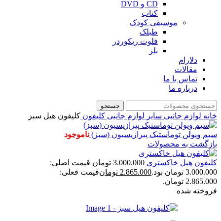
CD و DVD
کتاب
موسیقی کودک
طبلک
فلوت ریکوردر
بلز
دلارام
مقالات
تماس با ما
درباره ما
جستجو
خانه
لوازم جانبی
سایر لوازم جانبی
کلیفون
کلیفون هیل سبز
سیم ویولن توماستیک پیرازیسیون (سبز)
ناموجود
بازگشت به محصولات
کلیفون هیل خاکستری
3.000.000
تومان
قیمت اصلی:
3.000.000 تومان بود.
2.865.000
تومان
قیمت فعلی:
2.865.000 تومان.
فروخته شده