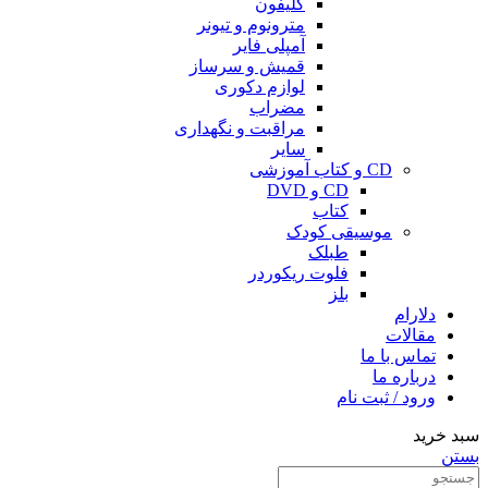
کلیفون
مترونوم و تیونر
آمپلی فایر
قمیش و سرساز
لوازم دکوری
مضراب
مراقبت و نگهداری
سایر
CD و کتاب آموزشی
CD و DVD
کتاب
موسیقی کودک
طبلک
فلوت ریکوردر
بلز
دلارام
مقالات
تماس با ما
درباره ما
ورود / ثبت نام
سبد خرید
بستن