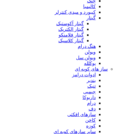
چنگ
کالیمبا
کیبورد و میدی کنترلر
گیتار
گیتار آکوستیک
گیتار الکتریک
گیتار فلامنکو
گیتار کلاسیک
هنگ درام
ویولن
ویولن سل
یوکلله
ساز های کوبه ای
ادوات درامز
بندیر
تنبک
جیمبی
داربوکا
درام
دف
سازهای افکتی
کاخن
کوزه
سایر سازهای کوبه ای