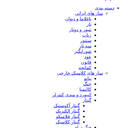
دسته بندی
ساز های ایرانی
باغلاما و دیوان
تار
تنبور و دوتار
رباب
سنتور
سه تار
شورانگیز
عود
قانون
کمانچه
ساز های کلاسیک خارجی
پیانو
چنگ
کالیمبا
کیبورد و میدی کنترلر
گیتار
گیتار آکوستیک
گیتار الکتریک
گیتار فلامنکو
گیتار کلاسیک
هنگ درام