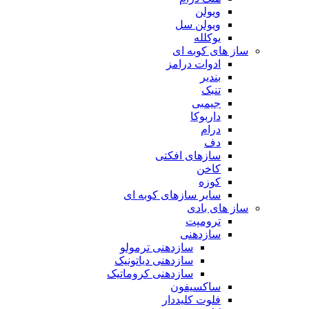
ویولن
ویولن سل
یوکلله
ساز های کوبه ای
ادوات درامز
بندیر
تنبک
جیمبی
داربوکا
درام
دف
سازهای افکتی
کاخن
کوزه
سایر سازهای کوبه ای
ساز های بادی
ترومپت
سازدهنی
سازدهنی ترمولو
سازدهنی دیاتونیک
سازدهنی کروماتیک
ساکسیفون
فلوت کلیددار