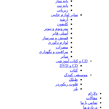
پایه ساز
پایه نت
زیرپایی
سایر لوازم جانبی
آرشه
کلیفون
مترونوم و تیونر
آمپلی فایر
قمیش و سرساز
لوازم دکوری
مضراب
مراقبت و نگهداری
سایر
CD و کتاب آموزشی
CD و DVD
کتاب
موسیقی کودک
طبلک
فلوت ریکوردر
بلز
دلارام
مقالات
تماس با ما
درباره ما