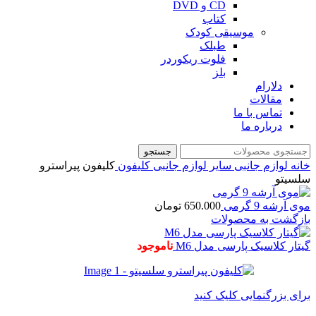
CD و DVD
کتاب
موسیقی کودک
طبلک
فلوت ریکوردر
بلز
دلارام
مقالات
تماس با ما
درباره ما
جستجو
خانه
لوازم جانبی
سایر لوازم جانبی
کلیفون
کلیفون پیراسترو
سلسیتو
موی آرشه 9 گرمی
650.000
تومان
بازگشت به محصولات
گیتار کلاسیک پارسی مدل M6
ناموجود
برای بزرگنمایی کلیک کنید