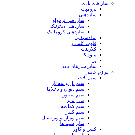
ساز های بادی
ترومپت
سازدهنی
سازدهنی ترمولو
سازدهنی دیاتونیک
سازدهنی کروماتیک
ساکسیفون
فلوت کلیددار
کلارینت
ملودیکا
نی
سایر سازهای بادی
لوازم جانبی
سیم آلات
سیم تار و سه تار
سیم دیوان و باغلاما
سیم سنتور
سیم عود
سیم کمانچه
سیم گیتار
سیم ویولن و ویولنسل
سایر سیم ها
کیس و کاور
کاور تار و سه تار