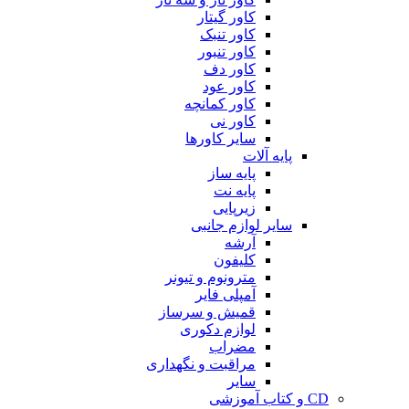
کاور گیتار
کاور تنبک
کاور تنبور
کاور دف
کاور عود
کاور کمانچه
کاور نی
سایر کاورها
پایه آلات
پایه ساز
پایه نت
زیرپایی
سایر لوازم جانبی
آرشه
کلیفون
مترونوم و تیونر
آمپلی فایر
قمیش و سرساز
لوازم دکوری
مضراب
مراقبت و نگهداری
سایر
CD و کتاب آموزشی