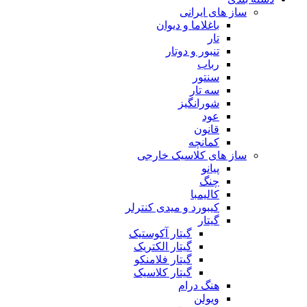
ساز های ایرانی
باغلاما و دیوان
تار
تنبور و دوتار
رباب
سنتور
سه تار
شورانگیز
عود
قانون
کمانچه
ساز های کلاسیک خارجی
پیانو
چنگ
کالیمبا
کیبورد و میدی کنترلر
گیتار
گیتار آکوستیک
گیتار الکتریک
گیتار فلامنکو
گیتار کلاسیک
هنگ درام
ویولن