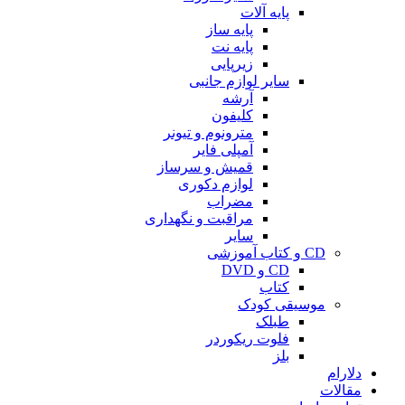
پایه آلات
پایه ساز
پایه نت
زیرپایی
سایر لوازم جانبی
آرشه
کلیفون
مترونوم و تیونر
آمپلی فایر
قمیش و سرساز
لوازم دکوری
مضراب
مراقبت و نگهداری
سایر
CD و کتاب آموزشی
CD و DVD
کتاب
موسیقی کودک
طبلک
فلوت ریکوردر
بلز
دلارام
مقالات