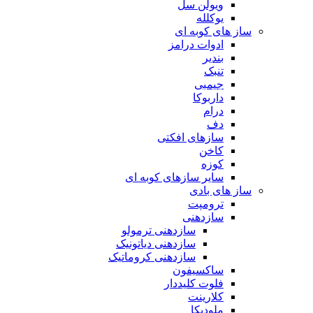
ویولن سل
یوکلله
ساز های کوبه ای
ادوات درامز
بندیر
تنبک
جیمبی
داربوکا
درام
دف
سازهای افکتی
کاخن
کوزه
سایر سازهای کوبه ای
ساز های بادی
ترومپت
سازدهنی
سازدهنی ترمولو
سازدهنی دیاتونیک
سازدهنی کروماتیک
ساکسیفون
فلوت کلیددار
کلارینت
ملودیکا