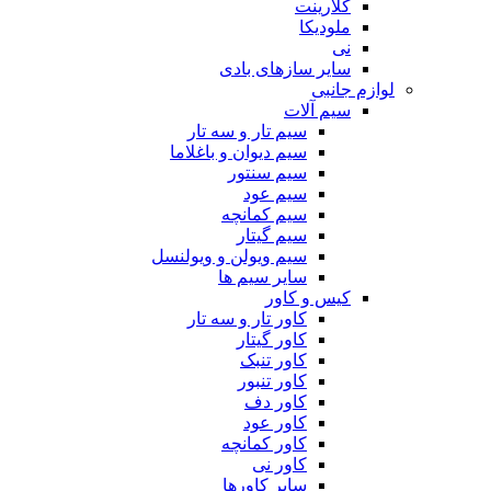
کلارینت
ملودیکا
نی
سایر سازهای بادی
لوازم جانبی
سیم آلات
سیم تار و سه تار
سیم دیوان و باغلاما
سیم سنتور
سیم عود
سیم کمانچه
سیم گیتار
سیم ویولن و ویولنسل
سایر سیم ها
کیس و کاور
کاور تار و سه تار
کاور گیتار
کاور تنبک
کاور تنبور
کاور دف
کاور عود
کاور کمانچه
کاور نی
سایر کاورها