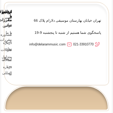
قوانین
ارتباط
محصولا
و
با
تعمیر
ما
مقررات
تهران خیابان بهارستان موسیقی دلارام پلاک 66
ساز
تماس
قوانین
پاسخگوی شما هستیم از شنبه تا پنجشنبه 9-19
و
با ما
مشاوره
مقررات
خرید
درباره
info@delarammusic.com
021-33910770
ساز
ما
سوالات
متداول
ارسال
مقالات
بین
درباره
المللی
ما