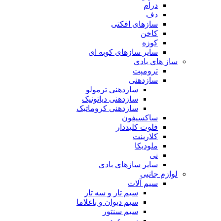
درام
دف
سازهای افکتی
کاخن
کوزه
سایر سازهای کوبه ای
ساز های بادی
ترومپت
سازدهنی
سازدهنی ترمولو
سازدهنی دیاتونیک
سازدهنی کروماتیک
ساکسیفون
فلوت کلیددار
کلارینت
ملودیکا
نی
سایر سازهای بادی
لوازم جانبی
سیم آلات
سیم تار و سه تار
سیم دیوان و باغلاما
سیم سنتور
سیم عود