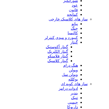
شورانگیز
عود
قانون
کمانچه
ساز های کلاسیک خارجی
پیانو
چنگ
کالیمبا
کیبورد و میدی کنترلر
گیتار
گیتار آکوستیک
گیتار الکتریک
گیتار فلامنکو
گیتار کلاسیک
هنگ درام
ویولن
ویولن سل
یوکلله
ساز های کوبه ای
ادوات درامز
بندیر
تنبک
جیمبی
داربوکا