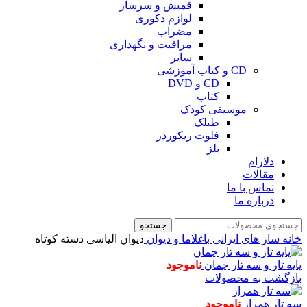
قمیش و سرساز
لوازم دکوری
مضراب
مراقبت و نگهداری
سایر
CD و کتاب آموزشی
CD و DVD
کتاب
موسیقی کودک
طبلک
فلوت ریکوردر
بلز
دلارام
مقالات
تماس با ما
درباره ما
جستجو
خانه
ساز های ایرانی
باغلاما و دیوان
دیوان الیاسی دسته کوتاه
پایه تار و سه تار چمان
ناموجود
بازگشت به محصولات
سه تار همراز
ناموجود