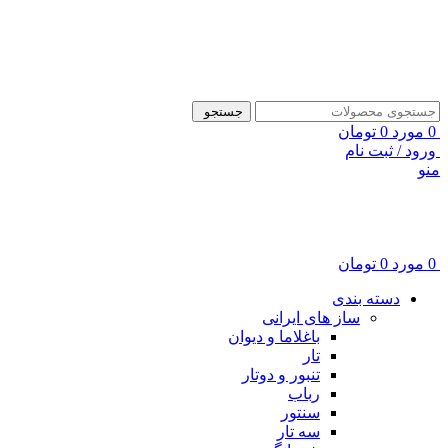
ADD ANYTHING HERE OR JUST REMOVE IT…
جستجو
0
مورد
0
تومان
ورود / ثبت نام
منو
0
مورد
0
تومان
دسته بندی
ساز های ایرانی
باغلاما و دیوان
تار
تنبور و دوتار
رباب
سنتور
سه تار