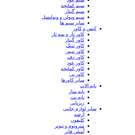
سیم کمانچه
سیم گیتار
سیم ویولن و ویولنسل
سایر سیم ها
کیس و کاور
کاور تار و سه تار
کاور گیتار
کاور تنبک
کاور تنبور
کاور دف
کاور عود
کاور کمانچه
کاور نی
سایر کاورها
پایه آلات
پایه ساز
پایه نت
زیرپایی
سایر لوازم جانبی
آرشه
کلیفون
مترونوم و تیونر
آمپلی فایر