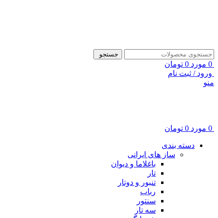
ADD ANYTHING HERE OR JUST REMOVE IT…
جستجو
0
مورد
0
تومان
ورود / ثبت نام
منو
0
مورد
0
تومان
دسته بندی
ساز های ایرانی
باغلاما و دیوان
تار
تنبور و دوتار
رباب
سنتور
سه تار