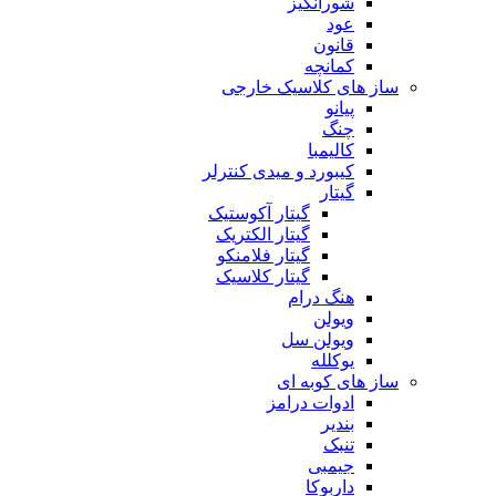
شورانگیز
عود
قانون
کمانچه
ساز های کلاسیک خارجی
پیانو
چنگ
کالیمبا
کیبورد و میدی کنترلر
گیتار
گیتار آکوستیک
گیتار الکتریک
گیتار فلامنکو
گیتار کلاسیک
هنگ درام
ویولن
ویولن سل
یوکلله
ساز های کوبه ای
ادوات درامز
بندیر
تنبک
جیمبی
داربوکا