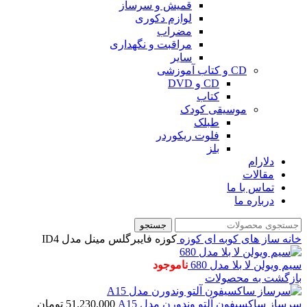
قمیش و سرساز
لوازم دکوری
مضراب
مراقبت و نگهداری
سایر
CD و کتاب آموزشی
CD و DVD
کتاب
موسیقی کودک
طبلک
فلوت ریکوردر
بلز
دلارام
مقالات
تماس با ما
درباره ما
جستجو
خانه
ساز های کوبه ای
کوزه
کوزه فایبرگلس مینل مدل ID4
سیم ویولن لا بلا مدل 680
ناموجود
بازگشت به محصولات
سرساز ساکسیفون آلتو وندورن مدل A15
51.230.000
تومان