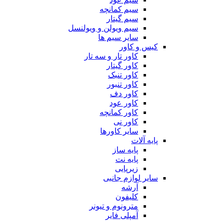
سیم کمانچه
سیم گیتار
سیم ویولن و ویولنسل
سایر سیم ها
کیس و کاور
کاور تار و سه تار
کاور گیتار
کاور تنبک
کاور تنبور
کاور دف
کاور عود
کاور کمانچه
کاور نی
سایر کاورها
پایه آلات
پایه ساز
پایه نت
زیرپایی
سایر لوازم جانبی
آرشه
کلیفون
مترونوم و تیونر
آمپلی فایر