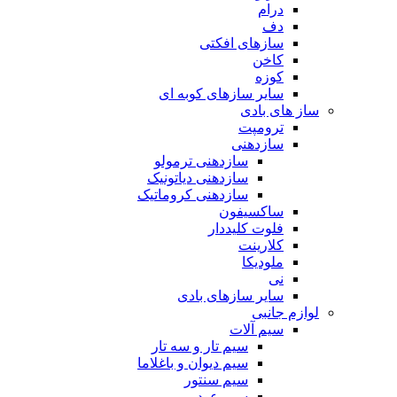
درام
دف
سازهای افکتی
کاخن
کوزه
سایر سازهای کوبه ای
ساز های بادی
ترومپت
سازدهنی
سازدهنی ترمولو
سازدهنی دیاتونیک
سازدهنی کروماتیک
ساکسیفون
فلوت کلیددار
کلارینت
ملودیکا
نی
سایر سازهای بادی
لوازم جانبی
سیم آلات
سیم تار و سه تار
سیم دیوان و باغلاما
سیم سنتور
سیم عود