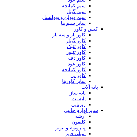
سیم کمانچه
سیم گیتار
سیم ویولن و ویولنسل
سایر سیم ها
کیس و کاور
کاور تار و سه تار
کاور گیتار
کاور تنبک
کاور تنبور
کاور دف
کاور عود
کاور کمانچه
کاور نی
سایر کاورها
پایه آلات
پایه ساز
پایه نت
زیرپایی
سایر لوازم جانبی
آرشه
کلیفون
مترونوم و تیونر
آمپلی فایر