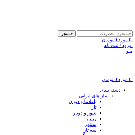
ADD ANYTHING HERE OR JUST REMOVE IT…
جستجو
0
مورد
0
تومان
ورود / ثبت نام
منو
0
مورد
0
تومان
دسته بندی
ساز های ایرانی
باغلاما و دیوان
تار
تنبور و دوتار
رباب
سنتور
سه تار