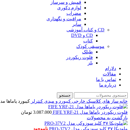
قمیش و سرساز
لوازم دکوری
مضراب
مراقبت و نگهداری
سایر
CD و کتاب آموزشی
CD و DVD
کتاب
موسیقی کودک
طبلک
فلوت ریکوردر
بلز
دلارام
مقالات
تماس با ما
درباره ما
جستجو
خانه
ساز های کلاسیک خارجی
کیبورد و میدی کنترلر
کیبورد یاماها مدل -A350
فلوت ریکوردر یاماها مدل FIFE YRF-21
3.087.000
تومان
بازگشت به محصولات
ملودیکا ۳۷ کلید سوزوکی مدل PRO-37V2
ناموجود