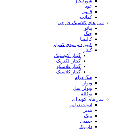
شورانگیز
عود
قانون
کمانچه
ساز های کلاسیک خارجی
پیانو
چنگ
کالیمبا
کیبورد و میدی کنترلر
گیتار
گیتار آکوستیک
گیتار الکتریک
گیتار فلامنکو
گیتار کلاسیک
هنگ درام
ویولن
ویولن سل
یوکلله
ساز های کوبه ای
ادوات درامز
بندیر
تنبک
جیمبی
داربوکا