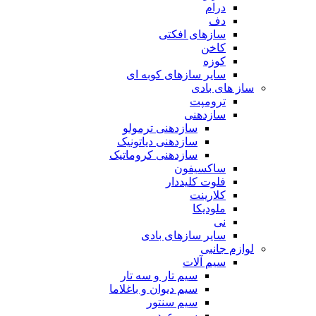
درام
دف
سازهای افکتی
کاخن
کوزه
سایر سازهای کوبه ای
ساز های بادی
ترومپت
سازدهنی
سازدهنی ترمولو
سازدهنی دیاتونیک
سازدهنی کروماتیک
ساکسیفون
فلوت کلیددار
کلارینت
ملودیکا
نی
سایر سازهای بادی
لوازم جانبی
سیم آلات
سیم تار و سه تار
سیم دیوان و باغلاما
سیم سنتور
سیم عود