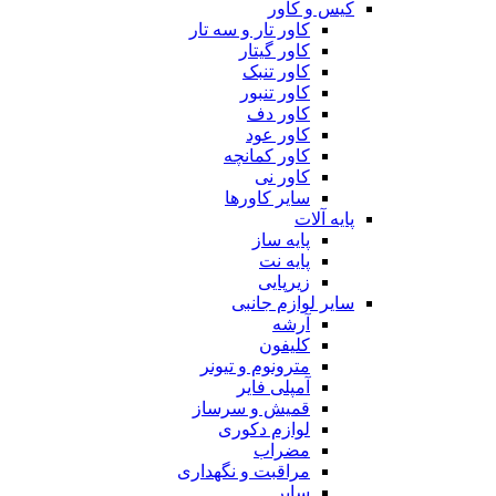
کیس و کاور
کاور تار و سه تار
کاور گیتار
کاور تنبک
کاور تنبور
کاور دف
کاور عود
کاور کمانچه
کاور نی
سایر کاورها
پایه آلات
پایه ساز
پایه نت
زیرپایی
سایر لوازم جانبی
آرشه
کلیفون
مترونوم و تیونر
آمپلی فایر
قمیش و سرساز
لوازم دکوری
مضراب
مراقبت و نگهداری
سایر