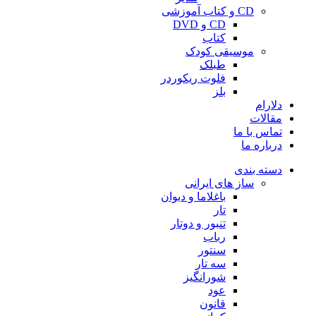
CD و کتاب آموزشی
CD و DVD
کتاب
موسیقی کودک
طبلک
فلوت ریکوردر
بلز
دلارام
مقالات
تماس با ما
درباره ما
دسته بندی
ساز های ایرانی
باغلاما و دیوان
تار
تنبور و دوتار
رباب
سنتور
سه تار
شورانگیز
عود
قانون