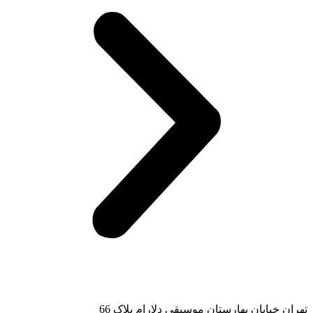
تهران خیابان بهارستان موسیقی دلارام پلاک 66