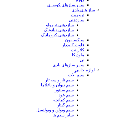
سایر سازهای کوبه ای
ساز های بادی
ترومپت
سازدهنی
سازدهنی ترمولو
سازدهنی دیاتونیک
سازدهنی کروماتیک
ساکسیفون
فلوت کلیددار
کلارینت
ملودیکا
نی
سایر سازهای بادی
لوازم جانبی
سیم آلات
سیم تار و سه تار
سیم دیوان و باغلاما
سیم سنتور
سیم عود
سیم کمانچه
سیم گیتار
سیم ویولن و ویولنسل
سایر سیم ها