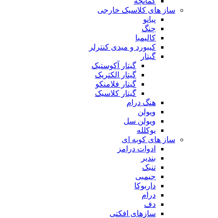
کمانچه
ساز های کلاسیک خارجی
پیانو
چنگ
کالیمبا
کیبورد و میدی کنترلر
گیتار
گیتار آکوستیک
گیتار الکتریک
گیتار فلامنکو
گیتار کلاسیک
هنگ درام
ویولن
ویولن سل
یوکلله
ساز های کوبه ای
ادوات درامز
بندیر
تنبک
جیمبی
داربوکا
درام
دف
سازهای افکتی