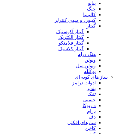
پیانو
چنگ
کالیمبا
کیبورد و میدی کنترلر
گیتار
گیتار آکوستیک
گیتار الکتریک
گیتار فلامنکو
گیتار کلاسیک
هنگ درام
ویولن
ویولن سل
یوکلله
ساز های کوبه ای
ادوات درامز
بندیر
تنبک
جیمبی
داربوکا
درام
دف
سازهای افکتی
کاخن
کوزه