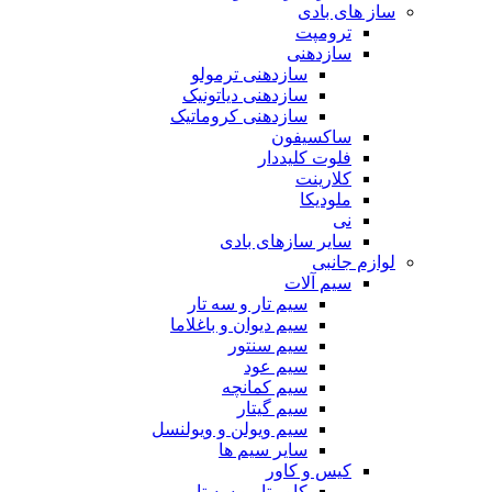
ساز های بادی
ترومپت
سازدهنی
سازدهنی ترمولو
سازدهنی دیاتونیک
سازدهنی کروماتیک
ساکسیفون
فلوت کلیددار
کلارینت
ملودیکا
نی
سایر سازهای بادی
لوازم جانبی
سیم آلات
سیم تار و سه تار
سیم دیوان و باغلاما
سیم سنتور
سیم عود
سیم کمانچه
سیم گیتار
سیم ویولن و ویولنسل
سایر سیم ها
کیس و کاور
کاور تار و سه تار