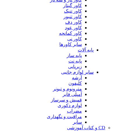
کاور گیتار
کاور تنبک
کاور تنبور
کاور دف
کاور عود
کاور کمانچه
کاور نی
سایر کاورها
پایه آلات
پایه ساز
پایه نت
زیرپایی
سایر لوازم جانبی
آرشه
کلیفون
مترونوم و تیونر
آمپلی فایر
قمیش و سرساز
لوازم دکوری
مضراب
مراقبت و نگهداری
سایر
CD و کتاب آموزشی