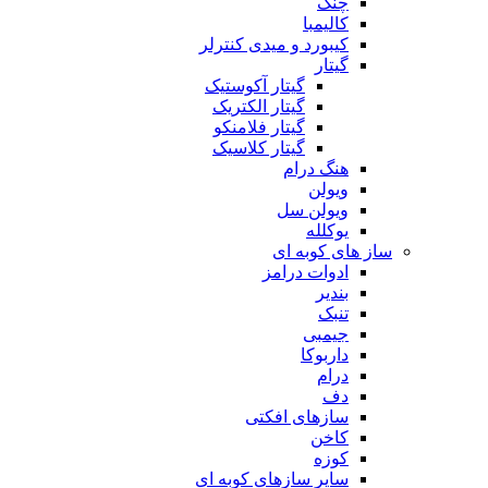
چنگ
کالیمبا
کیبورد و میدی کنترلر
گیتار
گیتار آکوستیک
گیتار الکتریک
گیتار فلامنکو
گیتار کلاسیک
هنگ درام
ویولن
ویولن سل
یوکلله
ساز های کوبه ای
ادوات درامز
بندیر
تنبک
جیمبی
داربوکا
درام
دف
سازهای افکتی
کاخن
کوزه
سایر سازهای کوبه ای