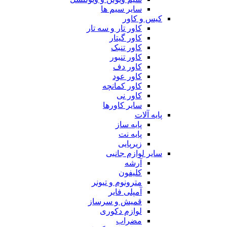
سایر سیم ها
کیس و کاور
کاور تار و سه تار
کاور گیتار
کاور تنبک
کاور تنبور
کاور دف
کاور عود
کاور کمانچه
کاور نی
سایر کاورها
پایه آلات
پایه ساز
پایه نت
زیرپایی
سایر لوازم جانبی
آرشه
کلیفون
مترونوم و تیونر
آمپلی فایر
قمیش و سرساز
لوازم دکوری
مضراب