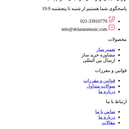
پاسخگوی شما هستیم از شنبه تا پنجشنبه 9-19
021-33910770
info@delarammusic.com
محصولات
تعمیر ساز
مشاوره خرید ساز
ارسال بین المللی
قوانین و مقررات
قوانین و مقررات
سوالات متداول
درباره ما
ارتباط با ما
تماس با ما
درباره ما
مقالات