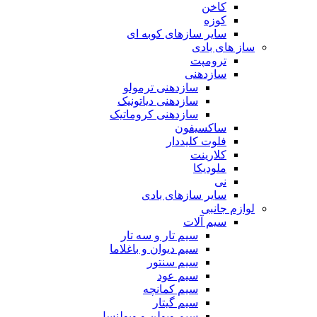
کاخن
کوزه
سایر سازهای کوبه ای
ساز های بادی
ترومپت
سازدهنی
سازدهنی ترمولو
سازدهنی دیاتونیک
سازدهنی کروماتیک
ساکسیفون
فلوت کلیددار
کلارینت
ملودیکا
نی
سایر سازهای بادی
لوازم جانبی
سیم آلات
سیم تار و سه تار
سیم دیوان و باغلاما
سیم سنتور
سیم عود
سیم کمانچه
سیم گیتار
سیم ویولن و ویولنسل