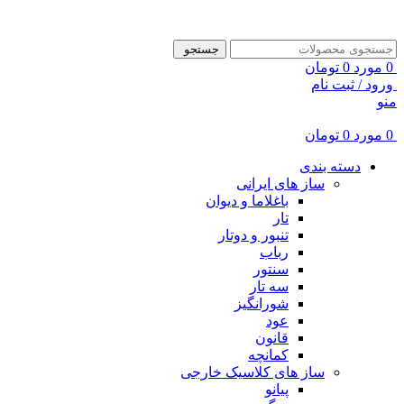
ADD ANYTHING HERE OR JUST REMOVE IT…
جستجو
0
مورد
0
تومان
ورود / ثبت نام
منو
0
مورد
0
تومان
دسته بندی
ساز های ایرانی
باغلاما و دیوان
تار
تنبور و دوتار
رباب
سنتور
سه تار
شورانگیز
عود
قانون
کمانچه
ساز های کلاسیک خارجی
پیانو