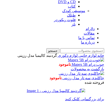
CD و DVD
کتاب
موسیقی کودک
طبلک
فلوت ریکوردر
بلز
دلارام
مقالات
تماس با ما
درباره ما
جستجو
خانه
لوازم جانبی
لوازم دکوری
گردنبند کالیمبا مدل رزینی
چوب درام Mapex 5B
ناموجود
بازگشت به محصولات
جاکلیدی سه تار مدل رزینی
ناموجود
فروخته شده
برای بزرگنمایی کلیک کنید