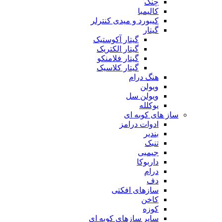
چنگ
کالیمبا
کیبورد و میدی کنترلر
گیتار
گیتار آکوستیک
گیتار الکتریک
گیتار فلامنکو
گیتار کلاسیک
هنگ درام
ویولن
ویولن سل
یوکلله
ساز های کوبه ای
ادوات درامز
بندیر
تنبک
جیمبی
داربوکا
درام
دف
سازهای افکتی
کاخن
کوزه
سایر سازهای کوبه ای