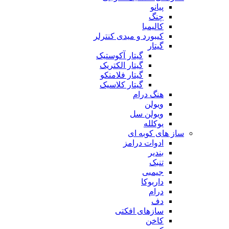
پیانو
چنگ
کالیمبا
کیبورد و میدی کنترلر
گیتار
گیتار آکوستیک
گیتار الکتریک
گیتار فلامنکو
گیتار کلاسیک
هنگ درام
ویولن
ویولن سل
یوکلله
ساز های کوبه ای
ادوات درامز
بندیر
تنبک
جیمبی
داربوکا
درام
دف
سازهای افکتی
کاخن