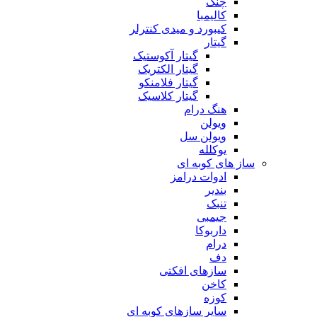
چنگ
کالیمبا
کیبورد و میدی کنترلر
گیتار
گیتار آکوستیک
گیتار الکتریک
گیتار فلامنکو
گیتار کلاسیک
هنگ درام
ویولن
ویولن سل
یوکلله
ساز های کوبه ای
ادوات درامز
بندیر
تنبک
جیمبی
داربوکا
درام
دف
سازهای افکتی
کاخن
کوزه
سایر سازهای کوبه ای