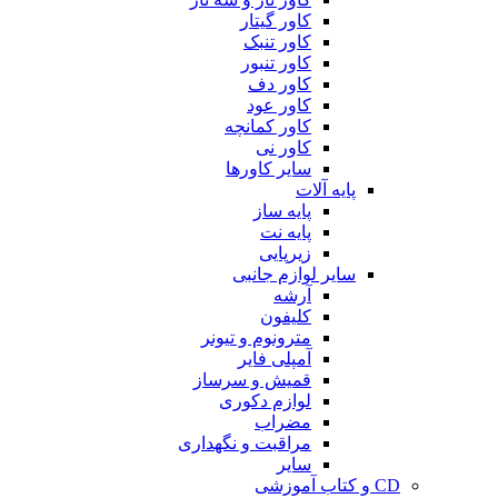
کاور گیتار
کاور تنبک
کاور تنبور
کاور دف
کاور عود
کاور کمانچه
کاور نی
سایر کاورها
پایه آلات
پایه ساز
پایه نت
زیرپایی
سایر لوازم جانبی
آرشه
کلیفون
مترونوم و تیونر
آمپلی فایر
قمیش و سرساز
لوازم دکوری
مضراب
مراقبت و نگهداری
سایر
CD و کتاب آموزشی