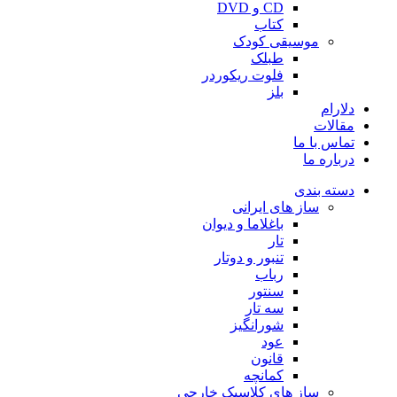
CD و DVD
کتاب
موسیقی کودک
طبلک
فلوت ریکوردر
بلز
دلارام
مقالات
تماس با ما
درباره ما
دسته بندی
ساز های ایرانی
باغلاما و دیوان
تار
تنبور و دوتار
رباب
سنتور
سه تار
شورانگیز
عود
قانون
کمانچه
ساز های کلاسیک خارجی