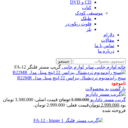
CD و DVD
کتاب
موسیقی کودک
طبلک
فلوت ریکوردر
بلز
دلارام
مقالات
تماس با ما
درباره ما
جستجو
خانه
لوازم جانبی
سایر لوازم جانبی
گریپ مستر فلنگر FA-12
سنج رایدمدیوم تردیشنال بیزانس 22 اینچ مینل مدل B22MR
ناموجود
بازگشت به محصولات
گریپ مستر داداریو
3.300.000
تومان
قیمت اصلی: 3.300.000 تومان
بود.
2.999.000
تومان
قیمت فعلی: 2.999.000 تومان.
فروخته شده