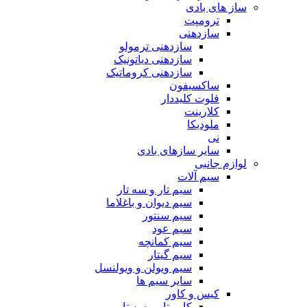
ساز های بادی
ترومپت
سازدهنی
سازدهنی ترمولو
سازدهنی دیاتونیک
سازدهنی کروماتیک
ساکسیفون
فلوت کلیددار
کلارینت
ملودیکا
نی
سایر سازهای بادی
لوازم جانبی
سیم آلات
سیم تار و سه تار
سیم دیوان و باغلاما
سیم سنتور
سیم عود
سیم کمانچه
سیم گیتار
سیم ویولن و ویولنسل
سایر سیم ها
کیس و کاور
کاور تار و سه تار