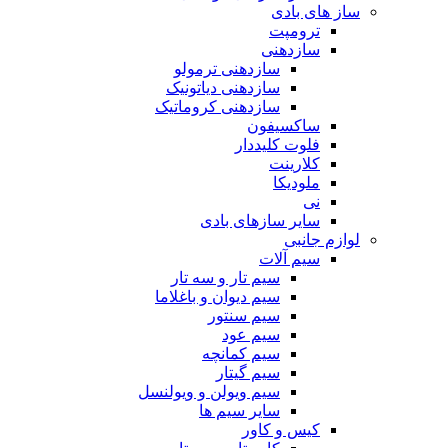
ساز های بادی
ترومپت
سازدهنی
سازدهنی ترمولو
سازدهنی دیاتونیک
سازدهنی کروماتیک
ساکسیفون
فلوت کلیددار
کلارینت
ملودیکا
نی
سایر سازهای بادی
لوازم جانبی
سیم آلات
سیم تار و سه تار
سیم دیوان و باغلاما
سیم سنتور
سیم عود
سیم کمانچه
سیم گیتار
سیم ویولن و ویولنسل
سایر سیم ها
کیس و کاور