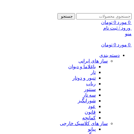
ADD ANYTHING HERE OR JUST REMOVE IT…
جستجو
0
مورد
0
تومان
ورود / ثبت نام
منو
0
مورد
0
تومان
دسته بندی
ساز های ایرانی
باغلاما و دیوان
تار
تنبور و دوتار
رباب
سنتور
سه تار
شورانگیز
عود
قانون
کمانچه
ساز های کلاسیک خارجی
پیانو