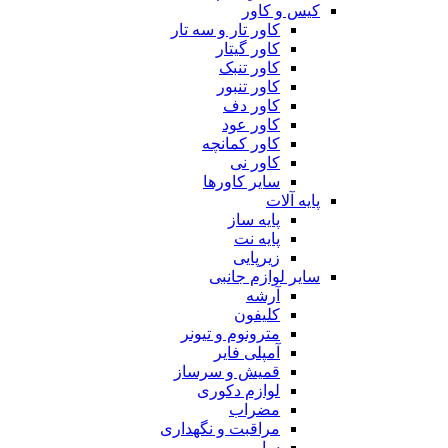
کیس و کاور
کاور تار و سه تار
کاور گیتار
کاور تنبک
کاور تنبور
کاور دف
کاور عود
کاور کمانچه
کاور نی
سایر کاورها
پایه آلات
پایه ساز
پایه نت
زیرپایی
سایر لوازم جانبی
آرشه
کلیفون
مترونوم و تیونر
آمپلی فایر
قمیش و سرساز
لوازم دکوری
مضراب
مراقبت و نگهداری
سایر