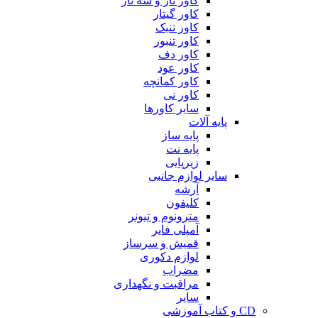
کاور تار و سه تار
کاور گیتار
کاور تنبک
کاور تنبور
کاور دف
کاور عود
کاور کمانچه
کاور نی
سایر کاورها
پایه آلات
پایه ساز
پایه نت
زیرپایی
سایر لوازم جانبی
آرشه
کلیفون
مترونوم و تیونر
آمپلی فایر
قمیش و سرساز
لوازم دکوری
مضراب
مراقبت و نگهداری
سایر
CD و کتاب آموزشی