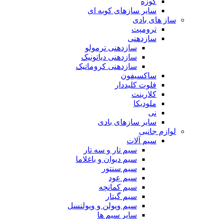
کوزه
سایر سازهای کوبه ای
ساز های بادی
ترومپت
سازدهنی
سازدهنی ترمولو
سازدهنی دیاتونیک
سازدهنی کروماتیک
ساکسیفون
فلوت کلیددار
کلارینت
ملودیکا
نی
سایر سازهای بادی
لوازم جانبی
سیم آلات
سیم تار و سه تار
سیم دیوان و باغلاما
سیم سنتور
سیم عود
سیم کمانچه
سیم گیتار
سیم ویولن و ویولنسل
سایر سیم ها