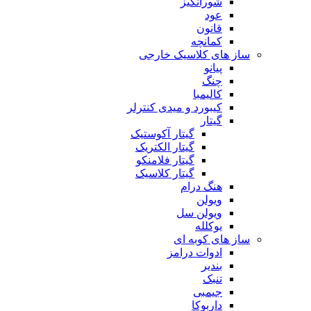
شورانگیز
عود
قانون
کمانچه
ساز های کلاسیک خارجی
پیانو
چنگ
کالیمبا
کیبورد و میدی کنترلر
گیتار
گیتار آکوستیک
گیتار الکتریک
گیتار فلامنکو
گیتار کلاسیک
هنگ درام
ویولن
ویولن سل
یوکلله
ساز های کوبه ای
ادوات درامز
بندیر
تنبک
جیمبی
داربوکا