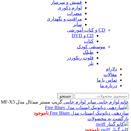
قمیش و سرساز
لوازم دکوری
مضراب
مراقبت و نگهداری
سایر
CD و کتاب آموزشی
CD و DVD
کتاب
موسیقی کودک
طبلک
فلوت ریکوردر
بلز
دلارام
مقالات
تماس با ما
درباره ما
جستجو
خانه
لوازم جانبی
سایر لوازم جانبی
گریپ مستر میدئال مدل MF-X5
سازدهنی دیاتونیک ایستاپ مدل Free Blues
ناموجود
بازگشت به محصولات
کاپو گیتار swiff
ناموجود