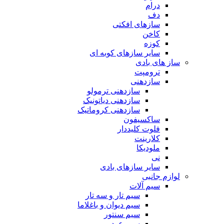
درام
دف
سازهای افکتی
کاخن
کوزه
سایر سازهای کوبه ای
ساز های بادی
ترومپت
سازدهنی
سازدهنی ترمولو
سازدهنی دیاتونیک
سازدهنی کروماتیک
ساکسیفون
فلوت کلیددار
کلارینت
ملودیکا
نی
سایر سازهای بادی
لوازم جانبی
سیم آلات
سیم تار و سه تار
سیم دیوان و باغلاما
سیم سنتور
سیم عود