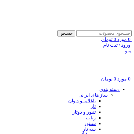
ADD ANYTHING HERE OR JUST REMOVE IT…
جستجو
0
مورد
0
تومان
ورود / ثبت نام
منو
0
مورد
0
تومان
دسته بندی
ساز های ایرانی
باغلاما و دیوان
تار
تنبور و دوتار
رباب
سنتور
سه تار