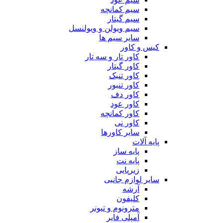
سیم کمانچه
سیم گیتار
سیم ویولن و ویولنسل
سایر سیم ها
کیس و کاور
کاور تار و سه تار
کاور گیتار
کاور تنبک
کاور تنبور
کاور دف
کاور عود
کاور کمانچه
کاور نی
سایر کاورها
پایه آلات
پایه ساز
پایه نت
زیرپایی
سایر لوازم جانبی
آرشه
کلیفون
مترونوم و تیونر
آمپلی فایر