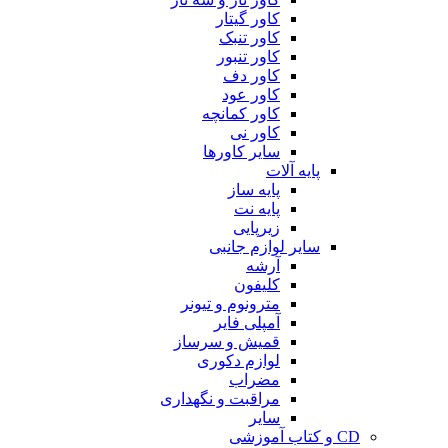
کاور گیتار
کاور تنبک
کاور تنبور
کاور دف
کاور عود
کاور کمانچه
کاور نی
سایر کاورها
پایه آلات
پایه ساز
پایه نت
زیرپایی
سایر لوازم جانبی
آرشه
کلیفون
مترونوم و تیونر
آمپلی فایر
قمیش و سرساز
لوازم دکوری
مضراب
مراقبت و نگهداری
سایر
CD و کتاب آموزشی