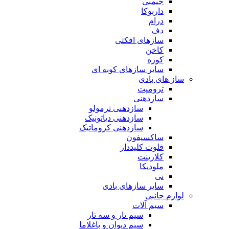
جیمبی
داربوکا
درام
دف
سازهای افکتی
کاخن
کوزه
سایر سازهای کوبه ای
ساز های بادی
ترومپت
سازدهنی
سازدهنی ترمولو
سازدهنی دیاتونیک
سازدهنی کروماتیک
ساکسیفون
فلوت کلیددار
کلارینت
ملودیکا
نی
سایر سازهای بادی
لوازم جانبی
سیم آلات
سیم تار و سه تار
سیم دیوان و باغلاما