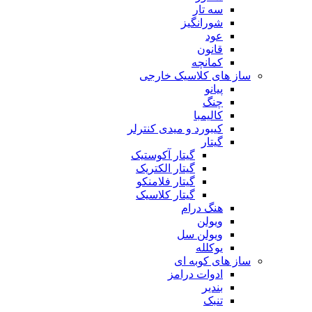
سه تار
شورانگیز
عود
قانون
کمانچه
ساز های کلاسیک خارجی
پیانو
چنگ
کالیمبا
کیبورد و میدی کنترلر
گیتار
گیتار آکوستیک
گیتار الکتریک
گیتار فلامنکو
گیتار کلاسیک
هنگ درام
ویولن
ویولن سل
یوکلله
ساز های کوبه ای
ادوات درامز
بندیر
تنبک