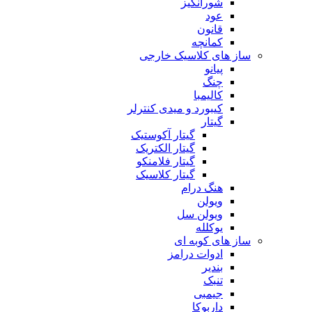
شورانگیز
عود
قانون
کمانچه
ساز های کلاسیک خارجی
پیانو
چنگ
کالیمبا
کیبورد و میدی کنترلر
گیتار
گیتار آکوستیک
گیتار الکتریک
گیتار فلامنکو
گیتار کلاسیک
هنگ درام
ویولن
ویولن سل
یوکلله
ساز های کوبه ای
ادوات درامز
بندیر
تنبک
جیمبی
داربوکا