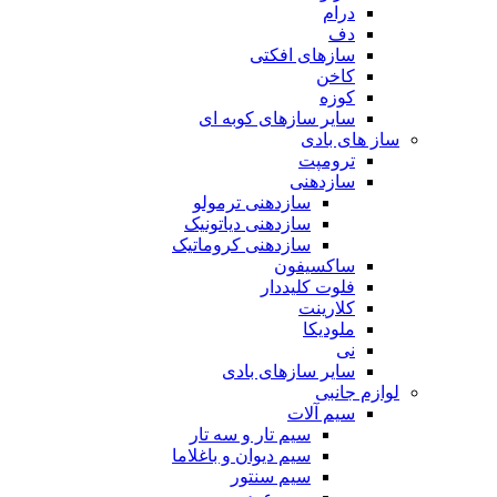
درام
دف
سازهای افکتی
کاخن
کوزه
سایر سازهای کوبه ای
ساز های بادی
ترومپت
سازدهنی
سازدهنی ترمولو
سازدهنی دیاتونیک
سازدهنی کروماتیک
ساکسیفون
فلوت کلیددار
کلارینت
ملودیکا
نی
سایر سازهای بادی
لوازم جانبی
سیم آلات
سیم تار و سه تار
سیم دیوان و باغلاما
سیم سنتور