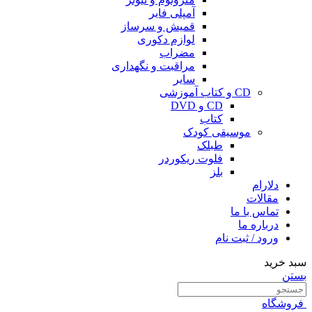
آمپلی فایر
قمیش و سرساز
لوازم دکوری
مضراب
مراقبت و نگهداری
سایر
CD و کتاب آموزشی
CD و DVD
کتاب
موسیقی کودک
طبلک
فلوت ریکوردر
بلز
دلارام
مقالات
تماس با ما
درباره ما
ورود / ثبت نام
سبد خرید
بستن
فروشگاه