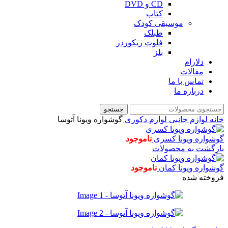
CD و DVD
کتاب
موسیقی کودک
طبلک
فلوت ریکوردر
بلز
دلارام
مقالات
تماس با ما
درباره ما
جستجو
خانه
لوازم جانبی
لوازم دکوری
گوشواره ویونا آتوسا
گوشواره ویونا کسری
ناموجود
بازگشت به محصولات
گوشواره ویونا کمان
ناموجود
فروخته شده