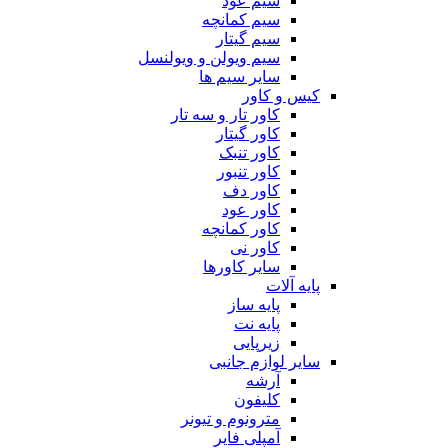
سیم عود
سیم کمانچه
سیم گیتار
سیم ویولن و ویولنسل
سایر سیم ها
کیس و کاور
کاور تار و سه تار
کاور گیتار
کاور تنبک
کاور تنبور
کاور دف
کاور عود
کاور کمانچه
کاور نی
سایر کاورها
پایه آلات
پایه ساز
پایه نت
زیرپایی
سایر لوازم جانبی
آرشه
کلیفون
مترونوم و تیونر
آمپلی فایر