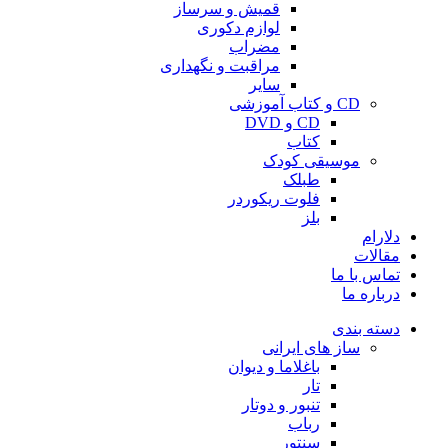
قمیش و سرساز
لوازم دکوری
مضراب
مراقبت و نگهداری
سایر
CD و کتاب آموزشی
CD و DVD
کتاب
موسیقی کودک
طبلک
فلوت ریکوردر
بلز
دلارام
مقالات
تماس با ما
درباره ما
دسته بندی
ساز های ایرانی
باغلاما و دیوان
تار
تنبور و دوتار
رباب
سنتور