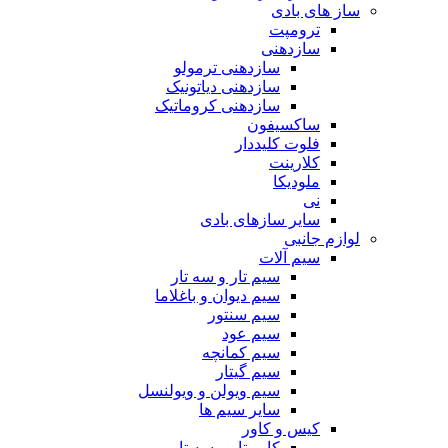
ساز های بادی
ترومپت
سازدهنی
سازدهنی ترمولو
سازدهنی دیاتونیک
سازدهنی کروماتیک
ساکسیفون
فلوت کلیددار
کلارینت
ملودیکا
نی
سایر سازهای بادی
لوازم جانبی
سیم آلات
سیم تار و سه تار
سیم دیوان و باغلاما
سیم سنتور
سیم عود
سیم کمانچه
سیم گیتار
سیم ویولن و ویولنسل
سایر سیم ها
کیس و کاور
کاور تار و سه تار