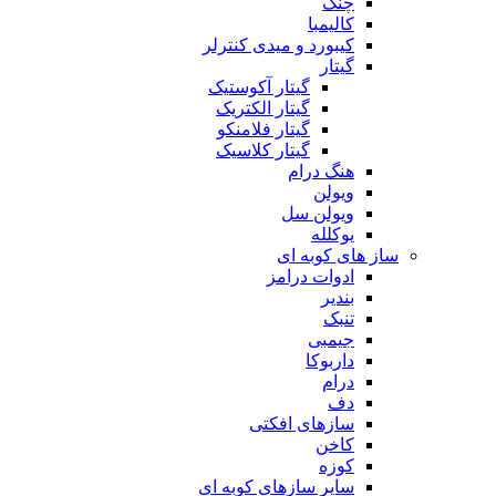
چنگ
کالیمبا
کیبورد و میدی کنترلر
گیتار
گیتار آکوستیک
گیتار الکتریک
گیتار فلامنکو
گیتار کلاسیک
هنگ درام
ویولن
ویولن سل
یوکلله
ساز های کوبه ای
ادوات درامز
بندیر
تنبک
جیمبی
داربوکا
درام
دف
سازهای افکتی
کاخن
کوزه
سایر سازهای کوبه ای