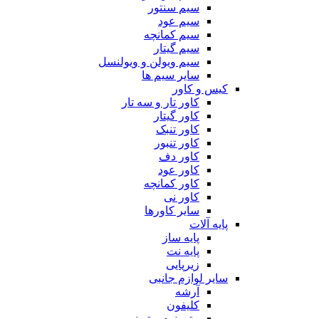
سیم سنتور
سیم عود
سیم کمانچه
سیم گیتار
سیم ویولن و ویولنسل
سایر سیم ها
کیس و کاور
کاور تار و سه تار
کاور گیتار
کاور تنبک
کاور تنبور
کاور دف
کاور عود
کاور کمانچه
کاور نی
سایر کاورها
پایه آلات
پایه ساز
پایه نت
زیرپایی
سایر لوازم جانبی
آرشه
کلیفون
مترونوم و تیونر