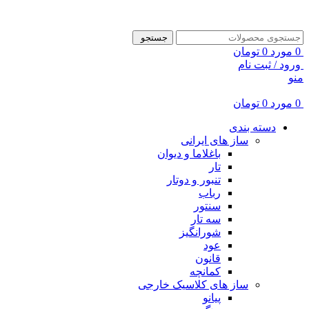
ADD ANYTHING HERE OR JUST REMOVE IT…
جستجو
0
مورد
0
تومان
ورود / ثبت نام
منو
0
مورد
0
تومان
دسته بندی
ساز های ایرانی
باغلاما و دیوان
تار
تنبور و دوتار
رباب
سنتور
سه تار
شورانگیز
عود
قانون
کمانچه
ساز های کلاسیک خارجی
پیانو