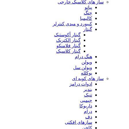
ساز های کلاسیک خارجی
پیانو
چنگ
کالیمبا
کیبورد و میدی کنترلر
گیتار
گیتار آکوستیک
گیتار الکتریک
گیتار فلامنکو
گیتار کلاسیک
هنگ درام
ویولن
ویولن سل
یوکلله
ساز های کوبه ای
ادوات درامز
بندیر
تنبک
جیمبی
داربوکا
درام
دف
سازهای افکتی
کاخن