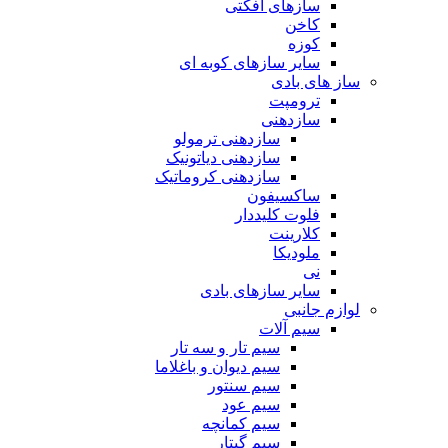
سازهای افکتی
کاخن
کوزه
سایر سازهای کوبه ای
ساز های بادی
ترومپت
سازدهنی
سازدهنی ترمولو
سازدهنی دیاتونیک
سازدهنی کروماتیک
ساکسیفون
فلوت کلیددار
کلارینت
ملودیکا
نی
سایر سازهای بادی
لوازم جانبی
سیم آلات
سیم تار و سه تار
سیم دیوان و باغلاما
سیم سنتور
سیم عود
سیم کمانچه
سیم گیتار