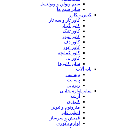
سیم ویولن و ویولنسل
سایر سیم ها
کیس و کاور
کاور تار و سه تار
کاور گیتار
کاور تنبک
کاور تنبور
کاور دف
کاور عود
کاور کمانچه
کاور نی
سایر کاورها
پایه آلات
پایه ساز
پایه نت
زیرپایی
سایر لوازم جانبی
آرشه
کلیفون
مترونوم و تیونر
آمپلی فایر
قمیش و سرساز
لوازم دکوری