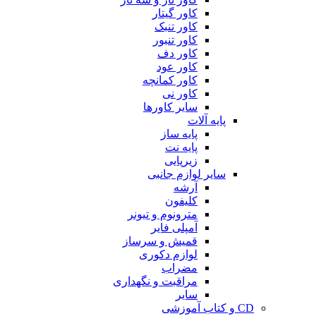
کاور گیتار
کاور تنبک
کاور تنبور
کاور دف
کاور عود
کاور کمانچه
کاور نی
سایر کاورها
پایه آلات
پایه ساز
پایه نت
زیرپایی
سایر لوازم جانبی
آرشه
کلیفون
مترونوم و تیونر
آمپلی فایر
قمیش و سرساز
لوازم دکوری
مضراب
مراقبت و نگهداری
سایر
CD و کتاب آموزشی