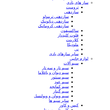
ساز های بادی
ترومپت
سازدهنی
سازدهنی ترمولو
سازدهنی دیاتونیک
سازدهنی کروماتیک
ساکسیفون
فلوت کلیددار
کلارینت
ملودیکا
نی
سایر سازهای بادی
لوازم جانبی
سیم آلات
سیم تار و سه تار
سیم دیوان و باغلاما
سیم سنتور
سیم عود
سیم کمانچه
سیم گیتار
سیم ویولن و ویولنسل
سایر سیم ها
کیس و کاور
کاور تار و سه تار