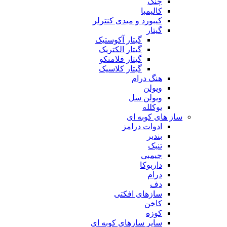
چنگ
کالیمبا
کیبورد و میدی کنترلر
گیتار
گیتار آکوستیک
گیتار الکتریک
گیتار فلامنکو
گیتار کلاسیک
هنگ درام
ویولن
ویولن سل
یوکلله
ساز های کوبه ای
ادوات درامز
بندیر
تنبک
جیمبی
داربوکا
درام
دف
سازهای افکتی
کاخن
کوزه
سایر سازهای کوبه ای