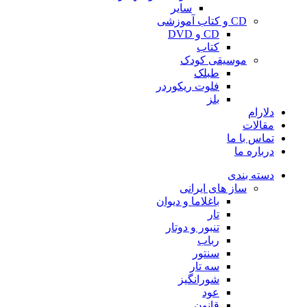
سایر
CD و کتاب آموزشی
CD و DVD
کتاب
موسیقی کودک
طبلک
فلوت ریکوردر
بلز
دلارام
مقالات
تماس با ما
درباره ما
دسته بندی
ساز های ایرانی
باغلاما و دیوان
تار
تنبور و دوتار
رباب
سنتور
سه تار
شورانگیز
عود
قانون