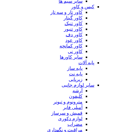
سایر سیم ها
کیس و کاور
کاور تار و سه تار
کاور گیتار
کاور تنبک
کاور تنبور
کاور دف
کاور عود
کاور کمانچه
کاور نی
سایر کاورها
پایه آلات
پایه ساز
پایه نت
زیرپایی
سایر لوازم جانبی
آرشه
کلیفون
مترونوم و تیونر
آمپلی فایر
قمیش و سرساز
لوازم دکوری
مضراب
مراقبت و نگهداری