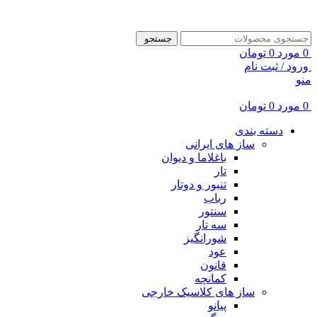
ADD ANYTHING HERE OR JUST REMOVE IT…
جستجو
0
مورد
0
تومان
ورود / ثبت نام
منو
0
مورد
0
تومان
دسته بندی
ساز های ایرانی
باغلاما و دیوان
تار
تنبور و دوتار
رباب
سنتور
سه تار
شورانگیز
عود
قانون
کمانچه
ساز های کلاسیک خارجی
پیانو