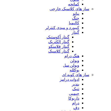
کمانچه
ساز های کلاسیک خارجی
پیانو
چنگ
کالیمبا
کیبورد و میدی کنترلر
گیتار
گیتار آکوستیک
گیتار الکتریک
گیتار فلامنکو
گیتار کلاسیک
هنگ درام
ویولن
ویولن سل
یوکلله
ساز های کوبه ای
ادوات درامز
بندیر
تنبک
جیمبی
داربوکا
درام
دف