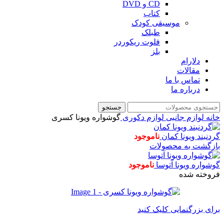
CD و DVD
کتاب
موسیقی کودک
طبلک
فلوت ریکوردر
بلز
دلارام
مقالات
تماس با ما
درباره ما
جستجو
خانه
لوازم جانبی
لوازم دکوری
گوشواره ویونا کسری
گردنبند ویونا کمان
ناموجود
بازگشت به محصولات
گوشواره ویونا آتوسا
ناموجود
فروخته شده
برای بزرگنمایی کلیک کنید