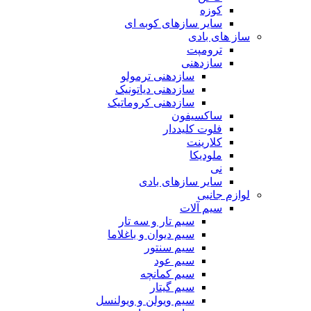
کوزه
سایر سازهای کوبه ای
ساز های بادی
ترومپت
سازدهنی
سازدهنی ترمولو
سازدهنی دیاتونیک
سازدهنی کروماتیک
ساکسیفون
فلوت کلیددار
کلارینت
ملودیکا
نی
سایر سازهای بادی
لوازم جانبی
سیم آلات
سیم تار و سه تار
سیم دیوان و باغلاما
سیم سنتور
سیم عود
سیم کمانچه
سیم گیتار
سیم ویولن و ویولنسل