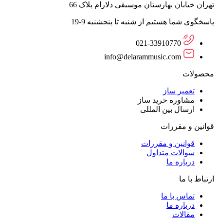
تهران خیابان بهارستان موسیقی دلارام پلاک 66
پاسخگوی شما هستیم از شنبه تا پنجشنبه 9-19
021-33910770
info@delarammusic.com
محصولات
تعمیر ساز
مشاوره خرید ساز
ارسال بین المللی
قوانین و مقررات
قوانین و مقررات
سوالات متداول
درباره ما
ارتباط با ما
تماس با ما
درباره ما
مقالات