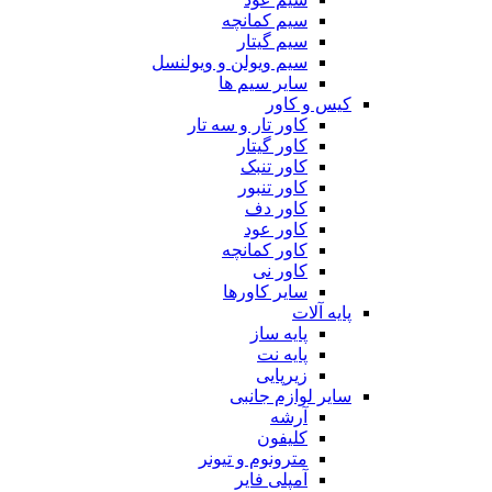
سیم کمانچه
سیم گیتار
سیم ویولن و ویولنسل
سایر سیم ها
کیس و کاور
کاور تار و سه تار
کاور گیتار
کاور تنبک
کاور تنبور
کاور دف
کاور عود
کاور کمانچه
کاور نی
سایر کاورها
پایه آلات
پایه ساز
پایه نت
زیرپایی
سایر لوازم جانبی
آرشه
کلیفون
مترونوم و تیونر
آمپلی فایر