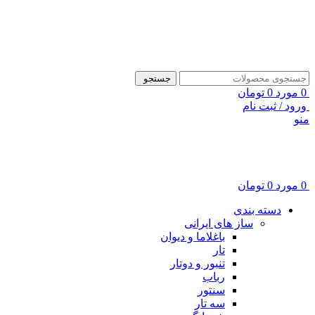
ADD ANYTHING HERE OR JUST REMOVE IT…
جستجو
0
مورد
0
تومان
ورود / ثبت نام
منو
0
مورد
0
تومان
دسته بندی
ساز های ایرانی
باغلاما و دیوان
تار
تنبور و دوتار
رباب
سنتور
سه تار