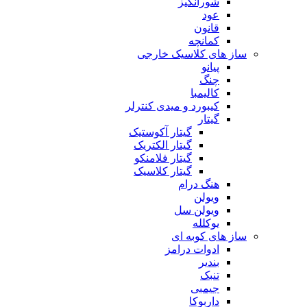
شورانگیز
عود
قانون
کمانچه
ساز های کلاسیک خارجی
پیانو
چنگ
کالیمبا
کیبورد و میدی کنترلر
گیتار
گیتار آکوستیک
گیتار الکتریک
گیتار فلامنکو
گیتار کلاسیک
هنگ درام
ویولن
ویولن سل
یوکلله
ساز های کوبه ای
ادوات درامز
بندیر
تنبک
جیمبی
داربوکا