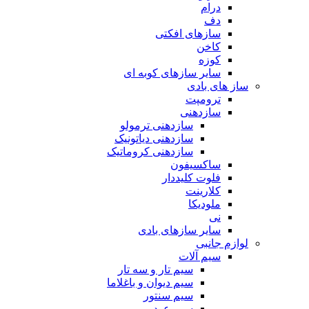
درام
دف
سازهای افکتی
کاخن
کوزه
سایر سازهای کوبه ای
ساز های بادی
ترومپت
سازدهنی
سازدهنی ترمولو
سازدهنی دیاتونیک
سازدهنی کروماتیک
ساکسیفون
فلوت کلیددار
کلارینت
ملودیکا
نی
سایر سازهای بادی
لوازم جانبی
سیم آلات
سیم تار و سه تار
سیم دیوان و باغلاما
سیم سنتور
سیم عود