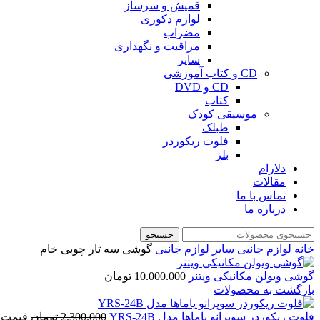
قمیش و سرساز
لوازم دکوری
مضراب
مراقبت و نگهداری
سایر
CD و کتاب آموزشی
CD و DVD
کتاب
موسیقی کودک
طبلک
فلوت ریکوردر
بلز
دلارام
مقالات
تماس با ما
درباره ما
جستجو
خانه
لوازم جانبی
سایر لوازم جانبی
گوشی سه تار چوبی خام
گوشی ویولن مکانیکی ویتنر
10.000.000
تومان
بازگشت به محصولات
فلوت ریکوردر سوپرانو یاماها مدل YRS-24B
2.300.000
تومان
قیمت اصلی: .000