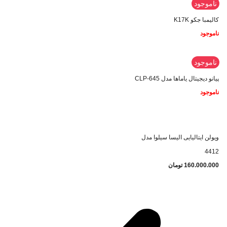
ناموجود
کالیمبا جکو K17K
ناموجود
ناموجود
پیانو دیجیتال یاماها مدل CLP-645
ناموجود
ویولن ایتالیایی الیسا سیلوا مدل
4412
160.000.000
تومان