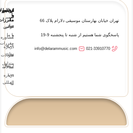
قوانین
ارتباط
محصولا
و
با
تعمیر
ما
مقررات
تهران خیابان بهارستان موسیقی دلارام پلاک 66
ساز
تماس
قوانین
پاسخگوی شما هستیم از شنبه تا پنجشنبه 9-19
و
با ما
مشاوره
مقررات
خرید
درباره
info@delarammusic.com
021-33910770
ساز
ما
سوالات
متداول
ارسال
مقالات
بین
درباره
المللی
ما