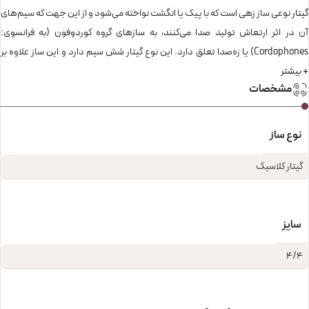
گیتار
نوعی ساز زهی است که با پیک یا انگشت نواخته می‌شود و از این جهت که سیم‌های
آن در اثر ارتعاش تولید صدا می‌کنند، به سازهای گروه کوردوفون (به فرانسوی:
Cordophones) یا زه‌صدا تعلق دارد. این نوع گیتار شش سیم دارد و این ساز علاوه بر
+ بیشتر
داشتن قدمت تاریخی قابل توجه (چه از لحاظ ساختار آن و چه از لحاظ تکنیک‌های
مشخصات
نوازندگی) توانسته‌است هم‌گام با تحولات موسیقی غرب پیشرفت چشمگیری داشته
باشد؛ که در نتیجه گونه‌های متفاوتی از آن به وجود آمده و هم‌اکنون جایگاه ویژه‌ای در
موسیقی جهان دارد.گیتارها را به شیوه‌های مختلفی می‌توان دسته‌بندی کرد. در این
نوع ساز
بین اگر بخواهیم از لحاظ صوتی آن‌ها را دسته‌بندی کنیم، که مسلماً برای یک ابزار
گیتار کلاسیک
موسیقی مناسب‌ترین روش خواهد بود. از آن جایی که نحوه تولید صدای آکوستیک در
گیتار ارتباط تنگاتنگی با نوع بدنه آن دارد، ناچار به استفاده از دسته‌بندی بدنه خواهیم
بود:گیتار اکوستیک، گیتارهای کلاسیک، گیتارهای الکتریکی و …. .
سایز
4/4