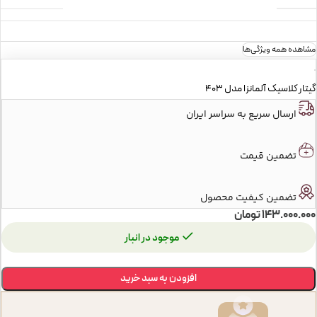
سایز
4/4
مشاهده همه ویژگی‌ها
گیتار کلاسیک آلمانزا مدل 403
جنس صفحه‌ی انگشت‌گذاری
رزوود (Rosewood)
ارسال سریع به سراسر ایران
تضمین قیمت
تعداد فرت‌ها
19
تضمین کیفیت محصول
143.000.000
تومان
تعداد سیم‌ها
6
موجود در انبار
افزودن به سبد خرید
برش کات‌ اوی
false