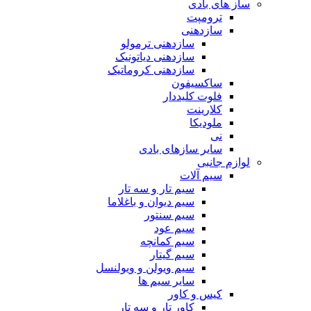
ساز های بادی
ترومپت
سازدهنی
سازدهنی ترمولو
سازدهنی دیاتونیک
سازدهنی کروماتیک
ساکسیفون
فلوت کلیددار
کلارینت
ملودیکا
نی
سایر سازهای بادی
لوازم جانبی
سیم آلات
سیم تار و سه تار
سیم دیوان و باغلاما
سیم سنتور
سیم عود
سیم کمانچه
سیم گیتار
سیم ویولن و ویولنسل
سایر سیم ها
کیس و کاور
کاور تار و سه تار