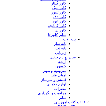
کاور گیتار
کاور تنبک
کاور تنبور
کاور دف
کاور عود
کاور کمانچه
کاور نی
سایر کاورها
پایه آلات
پایه ساز
پایه نت
زیرپایی
سایر لوازم جانبی
آرشه
کلیفون
مترونوم و تیونر
آمپلی فایر
قمیش و سرساز
لوازم دکوری
مضراب
مراقبت و نگهداری
سایر
CD و کتاب آموزشی