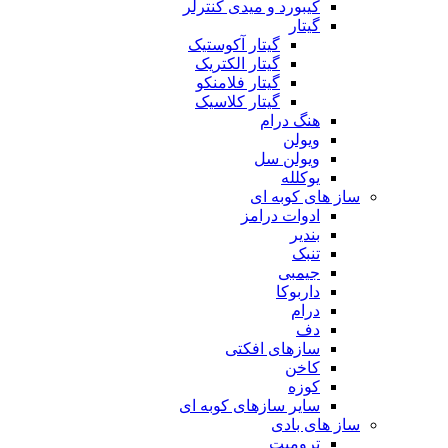
کیبورد و میدی کنترلر
گیتار
گیتار آکوستیک
گیتار الکتریک
گیتار فلامنکو
گیتار کلاسیک
هنگ درام
ویولن
ویولن سل
یوکلله
ساز های کوبه ای
ادوات درامز
بندیر
تنبک
جیمبی
داربوکا
درام
دف
سازهای افکتی
کاخن
کوزه
سایر سازهای کوبه ای
ساز های بادی
ترومپت