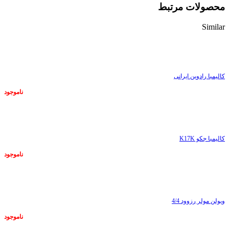
محصولات مرتبط
Similar
ناموجود
کالیمبا رادوین ایرانی
ناموجود
ناموجود
کالیمبا جکو K17K
ناموجود
ناموجود
ویولن مولر رزوود 4/4
ناموجود