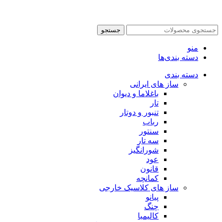
جستجو
منو
دسته بندی‌ها
دسته بندی
ساز های ایرانی
باغلاما و دیوان
تار
تنبور و دوتار
رباب
سنتور
سه تار
شورانگیز
عود
قانون
کمانچه
ساز های کلاسیک خارجی
پیانو
چنگ
کالیمبا