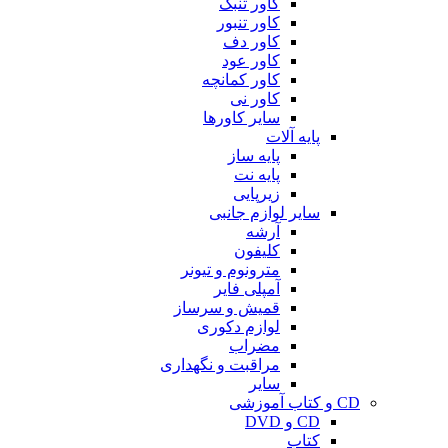
کاور تنبک
کاور تنبور
کاور دف
کاور عود
کاور کمانچه
کاور نی
سایر کاورها
پایه آلات
پایه ساز
پایه نت
زیرپایی
سایر لوازم جانبی
آرشه
کلیفون
مترونوم و تیونر
آمپلی فایر
قمیش و سرساز
لوازم دکوری
مضراب
مراقبت و نگهداری
سایر
CD و کتاب آموزشی
CD و DVD
کتاب