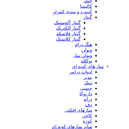
چنگ
کالیمبا
کیبورد و میدی کنترلر
گیتار
گیتار آکوستیک
گیتار الکتریک
گیتار فلامنکو
گیتار کلاسیک
هنگ درام
ویولن
ویولن سل
یوکلله
ساز های کوبه ای
ادوات درامز
بندیر
تنبک
جیمبی
داربوکا
درام
دف
سازهای افکتی
کاخن
کوزه
سایر سازهای کوبه ای