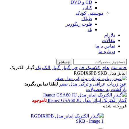
CD و DVD
کتاب
موسیقی کودک
طبلک
فلوت ریکوردر
بلز
دلارام
مقالات
تماس با ما
درباره ما
جستجو
خانه
ساز های کلاسیک خارجی
گیتار
گیتار الکتریک
گیتار الکتریک
ایبانز مدل RGDIX6PB SKB
عود زریاب عراقی و ترکی مدل صفر
لطفا تماس بگیرید
بازگشت به محصولات
گیتار الکتریک ایبانز مدل Ibanez GSA60 JU
ناموجود
فروخته شده