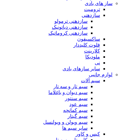
ساز های بادی
ترومپت
سازدهنی
سازدهنی ترمولو
سازدهنی دیاتونیک
سازدهنی کروماتیک
ساکسیفون
فلوت کلیددار
کلارینت
ملودیکا
نی
سایر سازهای بادی
لوازم جانبی
سیم آلات
سیم تار و سه تار
سیم دیوان و باغلاما
سیم سنتور
سیم عود
سیم کمانچه
سیم گیتار
سیم ویولن و ویولنسل
سایر سیم ها
کیس و کاور
کاور تار و سه تار