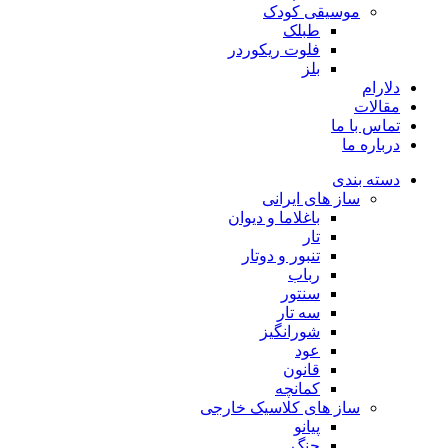
موسیقی کودک
طبلک
فلوت ریکوردر
بلز
دلارام
مقالات
تماس با ما
درباره ما
دسته بندی
ساز های ایرانی
باغلاما و دیوان
تار
تنبور و دوتار
رباب
سنتور
سه تار
شورانگیز
عود
قانون
کمانچه
ساز های کلاسیک خارجی
پیانو
چنگ