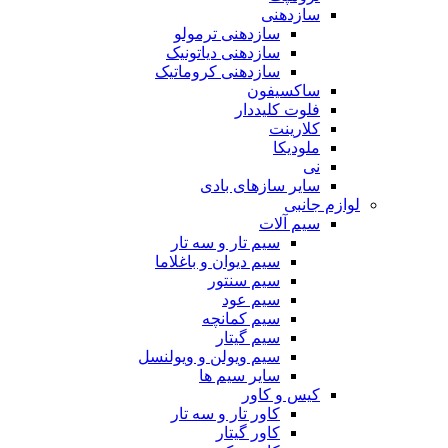
سازدهنی
سازدهنی ترمولو
سازدهنی دیاتونیک
سازدهنی کروماتیک
ساکسیفون
فلوت کلیددار
کلارینت
ملودیکا
نی
سایر سازهای بادی
لوازم جانبی
سیم آلات
سیم تار و سه تار
سیم دیوان و باغلاما
سیم سنتور
سیم عود
سیم کمانچه
سیم گیتار
سیم ویولن و ویولنسل
سایر سیم ها
کیس و کاور
کاور تار و سه تار
کاور گیتار