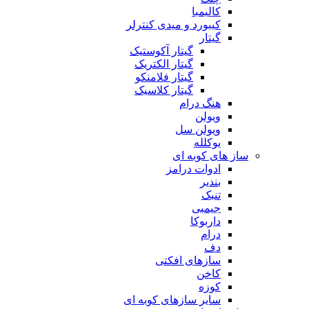
کالیمبا
کیبورد و میدی کنترلر
گیتار
گیتار آکوستیک
گیتار الکتریک
گیتار فلامنکو
گیتار کلاسیک
هنگ درام
ویولن
ویولن سل
یوکلله
ساز های کوبه ای
ادوات درامز
بندیر
تنبک
جیمبی
داربوکا
درام
دف
سازهای افکتی
کاخن
کوزه
سایر سازهای کوبه ای