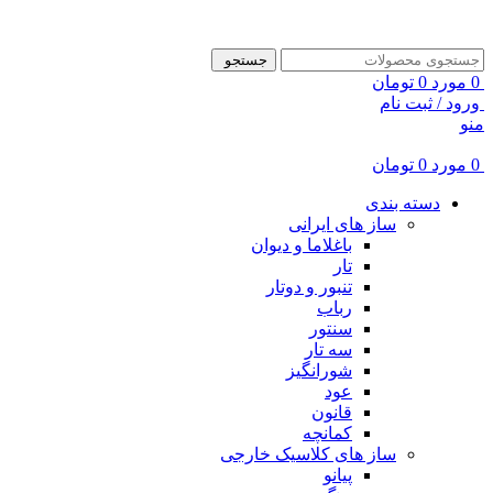
ADD ANYTHING HERE OR JUST REMOVE IT…
جستجو
0
مورد
0
تومان
ورود / ثبت نام
منو
0
مورد
0
تومان
دسته بندی
ساز های ایرانی
باغلاما و دیوان
تار
تنبور و دوتار
رباب
سنتور
سه تار
شورانگیز
عود
قانون
کمانچه
ساز های کلاسیک خارجی
پیانو