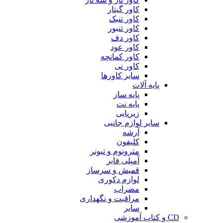
کاور گیتار
کاور تنبک
کاور تنبور
کاور دف
کاور عود
کاور کمانچه
کاور نی
سایر کاورها
پایه آلات
پایه ساز
پایه نت
زیرپایی
سایر لوازم جانبی
آرشه
کلیفون
مترونوم و تیونر
آمپلی فایر
قمیش و سرساز
لوازم دکوری
مضراب
مراقبت و نگهداری
سایر
CD و کتاب آموزشی