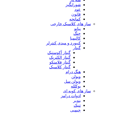
شورانگیز
عود
قانون
کمانچه
ساز های کلاسیک خارجی
پیانو
چنگ
کالیمبا
کیبورد و میدی کنترلر
گیتار
گیتار آکوستیک
گیتار الکتریک
گیتار فلامنکو
گیتار کلاسیک
هنگ درام
ویولن
ویولن سل
یوکلله
ساز های کوبه ای
ادوات درامز
بندیر
تنبک
جیمبی