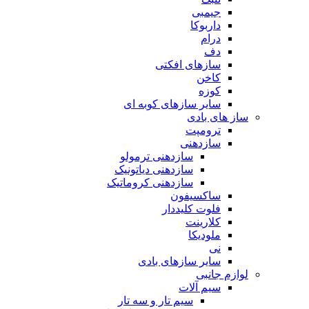
جیمبی
داربوکا
درام
دف
سازهای افکتی
کاخن
کوزه
سایر سازهای کوبه ای
ساز های بادی
ترومپت
سازدهنی
سازدهنی ترمولو
سازدهنی دیاتونیک
سازدهنی کروماتیک
ساکسیفون
فلوت کلیددار
کلارینت
ملودیکا
نی
سایر سازهای بادی
لوازم جانبی
سیم آلات
سیم تار و سه تار