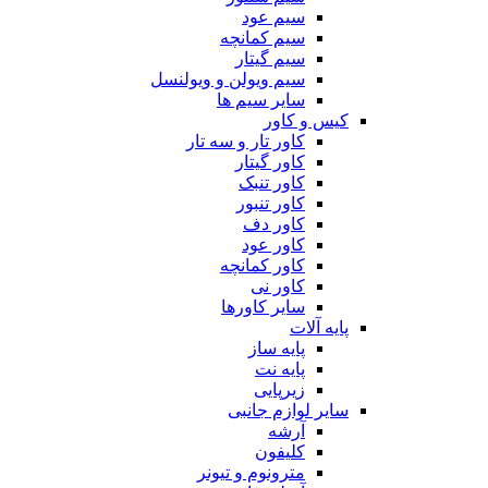
سیم عود
سیم کمانچه
سیم گیتار
سیم ویولن و ویولنسل
سایر سیم ها
کیس و کاور
کاور تار و سه تار
کاور گیتار
کاور تنبک
کاور تنبور
کاور دف
کاور عود
کاور کمانچه
کاور نی
سایر کاورها
پایه آلات
پایه ساز
پایه نت
زیرپایی
سایر لوازم جانبی
آرشه
کلیفون
مترونوم و تیونر