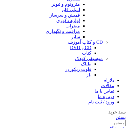
مترونوم و تیونر
آمپلی فایر
قمیش و سرساز
لوازم دکوری
مضراب
مراقبت و نگهداری
سایر
CD و کتاب آموزشی
CD و DVD
کتاب
موسیقی کودک
طبلک
فلوت ریکوردر
بلز
دلارام
مقالات
تماس با ما
درباره ما
ورود / ثبت نام
سبد خرید
بستن