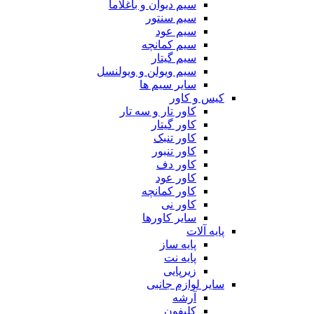
سیم دیوان و باغلاما
سیم سنتور
سیم عود
سیم کمانچه
سیم گیتار
سیم ویولن و ویولنسل
سایر سیم ها
کیس و کاور
کاور تار و سه تار
کاور گیتار
کاور تنبک
کاور تنبور
کاور دف
کاور عود
کاور کمانچه
کاور نی
سایر کاورها
پایه آلات
پایه ساز
پایه نت
زیرپایی
سایر لوازم جانبی
آرشه
کلیفون