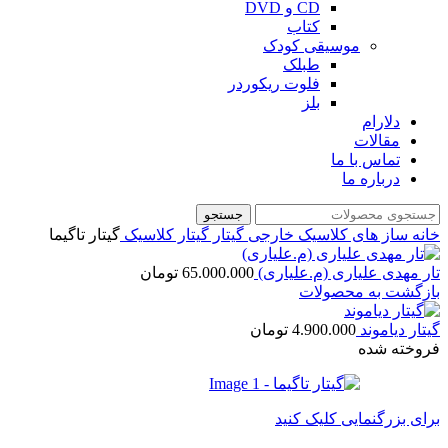
CD و DVD
کتاب
موسیقی کودک
طبلک
فلوت ریکوردر
بلز
دلارام
مقالات
تماس با ما
درباره ما
جستجو
خانه
ساز های کلاسیک خارجی
گیتار
گیتار کلاسیک
گیتار تاگیما
تار مهدی علیاری (م.علیاری)
65.000.000
تومان
بازگشت به محصولات
گیتار دیاموند
4.900.000
تومان
فروخته شده
برای بزرگنمایی کلیک کنید