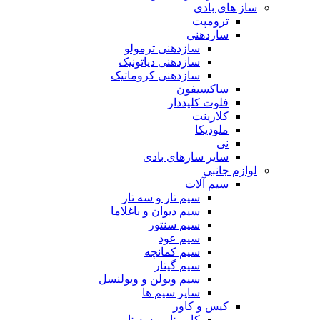
ساز های بادی
ترومپت
سازدهنی
سازدهنی ترمولو
سازدهنی دیاتونیک
سازدهنی کروماتیک
ساکسیفون
فلوت کلیددار
کلارینت
ملودیکا
نی
سایر سازهای بادی
لوازم جانبی
سیم آلات
سیم تار و سه تار
سیم دیوان و باغلاما
سیم سنتور
سیم عود
سیم کمانچه
سیم گیتار
سیم ویولن و ویولنسل
سایر سیم ها
کیس و کاور
کاور تار و سه تار