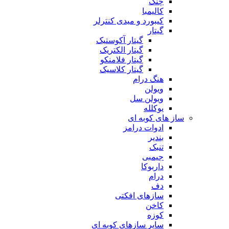
چنگ
کالیمبا
کیبورد و میدی کنترلر
گیتار
گیتار آکوستیک
گیتار الکتریک
گیتار فلامنکو
گیتار کلاسیک
هنگ درام
ویولن
ویولن سل
یوکلله
ساز های کوبه ای
ادوات درامز
بندیر
تنبک
جیمبی
داربوکا
درام
دف
سازهای افکتی
کاخن
کوزه
سایر سازهای کوبه ای