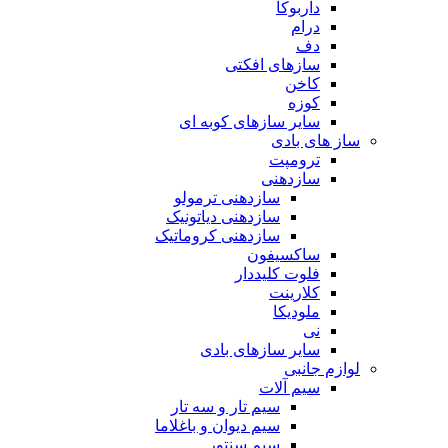
داربوکا
درام
دف
سازهای افکتی
کاخن
کوزه
سایر سازهای کوبه ای
ساز های بادی
ترومپت
سازدهنی
سازدهنی ترمولو
سازدهنی دیاتونیک
سازدهنی کروماتیک
ساکسیفون
فلوت کلیددار
کلارینت
ملودیکا
نی
سایر سازهای بادی
لوازم جانبی
سیم آلات
سیم تار و سه تار
سیم دیوان و باغلاما
سیم سنتور