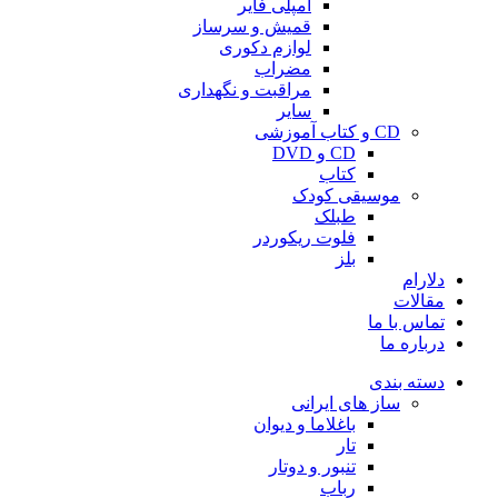
آمپلی فایر
قمیش و سرساز
لوازم دکوری
مضراب
مراقبت و نگهداری
سایر
CD و کتاب آموزشی
CD و DVD
کتاب
موسیقی کودک
طبلک
فلوت ریکوردر
بلز
دلارام
مقالات
تماس با ما
درباره ما
دسته بندی
ساز های ایرانی
باغلاما و دیوان
تار
تنبور و دوتار
رباب