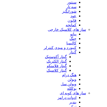
سنتور
سه تار
شورانگیز
عود
قانون
کمانچه
ساز های کلاسیک خارجی
پیانو
چنگ
کالیمبا
کیبورد و میدی کنترلر
گیتار
گیتار آکوستیک
گیتار الکتریک
گیتار فلامنکو
گیتار کلاسیک
هنگ درام
ویولن
ویولن سل
یوکلله
ساز های کوبه ای
ادوات درامز
بندیر
تنبک