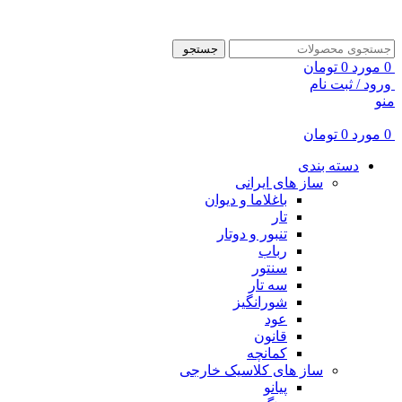
ADD ANYTHING HERE OR JUST REMOVE IT…
جستجو
0
مورد
0
تومان
ورود / ثبت نام
منو
0
مورد
0
تومان
دسته بندی
ساز های ایرانی
باغلاما و دیوان
تار
تنبور و دوتار
رباب
سنتور
سه تار
شورانگیز
عود
قانون
کمانچه
ساز های کلاسیک خارجی
پیانو