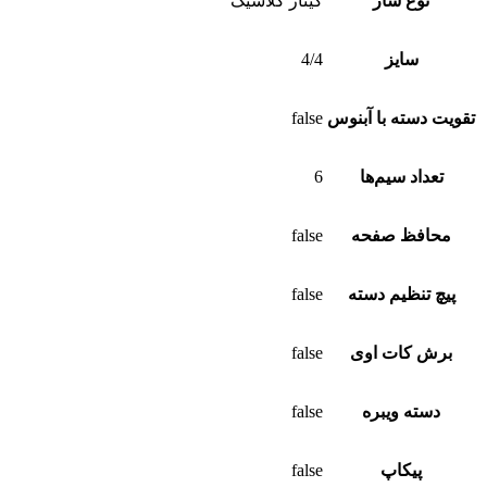
نوع ساز
گیتار کلاسیک
سایز
4/4
تقویت دسته با آبنوس
false
تعداد سیم‌ها
6
محافظ صفحه
false
پیچ تنظیم دسته
false
برش کات‌ اوی
false
دسته ویبره
false
پیکاپ
false