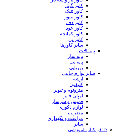
کاور گیتار
کاور تنبک
کاور تنبور
کاور دف
کاور عود
کاور کمانچه
کاور نی
سایر کاورها
پایه آلات
پایه ساز
پایه نت
زیرپایی
سایر لوازم جانبی
آرشه
کلیفون
مترونوم و تیونر
آمپلی فایر
قمیش و سرساز
لوازم دکوری
مضراب
مراقبت و نگهداری
سایر
CD و کتاب آموزشی