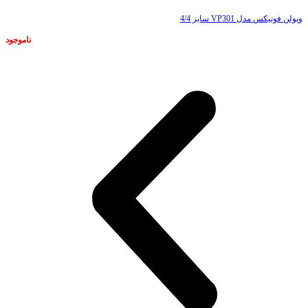
ویولن فونیکس مدل VP301 سایز 4/4
ناموجود