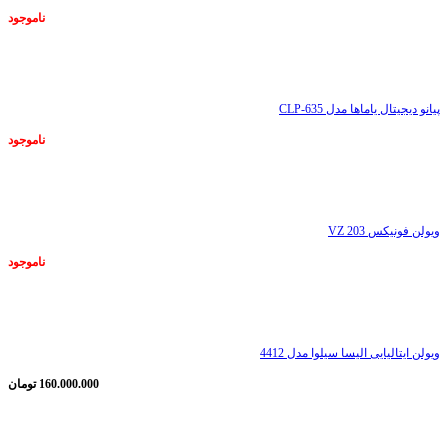
ناموجود
ناموجود
پیانو دیجیتال یاماها مدل CLP-635
ناموجود
ناموجود
ویولن فونیکس VZ 203
ناموجود
ناموجود
ویولن ایتالیایی الیسا سیلوا مدل 4412
160.000.000
تومان
ناموجود