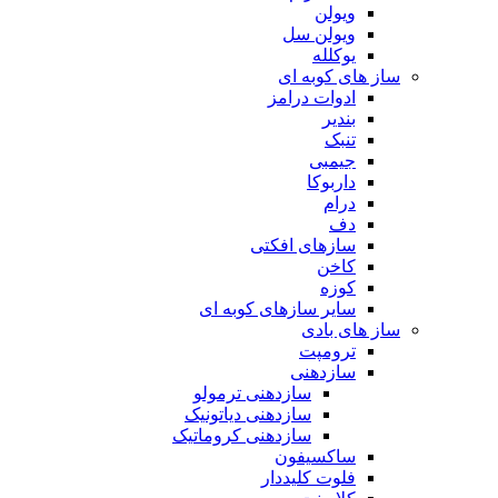
ویولن
ویولن سل
یوکلله
ساز های کوبه ای
ادوات درامز
بندیر
تنبک
جیمبی
داربوکا
درام
دف
سازهای افکتی
کاخن
کوزه
سایر سازهای کوبه ای
ساز های بادی
ترومپت
سازدهنی
سازدهنی ترمولو
سازدهنی دیاتونیک
سازدهنی کروماتیک
ساکسیفون
فلوت کلیددار