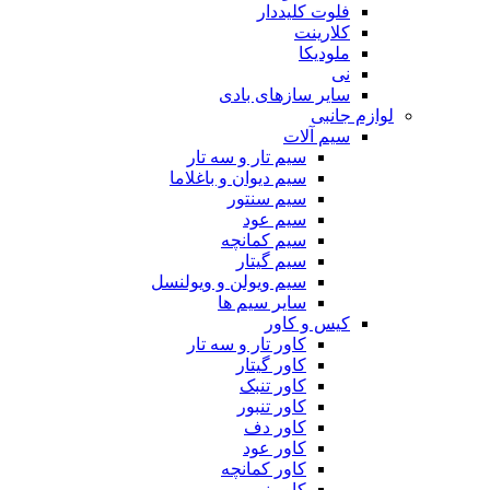
فلوت کلیددار
کلارینت
ملودیکا
نی
سایر سازهای بادی
لوازم جانبی
سیم آلات
سیم تار و سه تار
سیم دیوان و باغلاما
سیم سنتور
سیم عود
سیم کمانچه
سیم گیتار
سیم ویولن و ویولنسل
سایر سیم ها
کیس و کاور
کاور تار و سه تار
کاور گیتار
کاور تنبک
کاور تنبور
کاور دف
کاور عود
کاور کمانچه
کاور نی