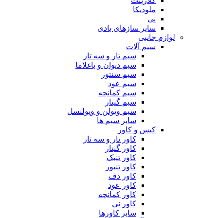
کلارینت
ملودیکا
نی
سایر سازهای بادی
لوازم جانبی
سیم آلات
سیم تار و سه تار
سیم دیوان و باغلاما
سیم سنتور
سیم عود
سیم کمانچه
سیم گیتار
سیم ویولن و ویولنسل
سایر سیم ها
کیس و کاور
کاور تار و سه تار
کاور گیتار
کاور تنبک
کاور تنبور
کاور دف
کاور عود
کاور کمانچه
کاور نی
سایر کاورها