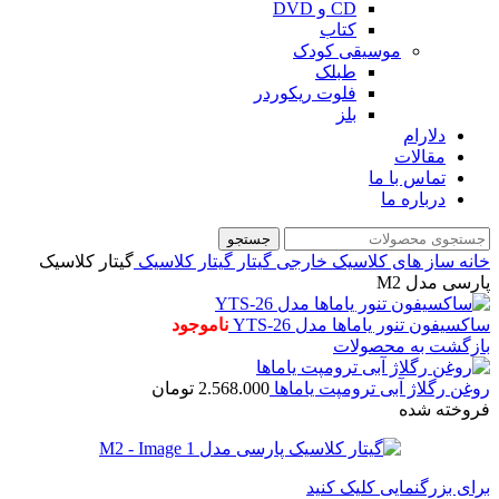
CD و DVD
کتاب
موسیقی کودک
طبلک
فلوت ریکوردر
بلز
دلارام
مقالات
تماس با ما
درباره ما
جستجو
خانه
ساز های کلاسیک خارجی
گیتار
گیتار کلاسیک
گیتار کلاسیک
پارسی مدل M2
ساکسیفون تنور یاماها مدل YTS-26
ناموجود
بازگشت به محصولات
روغن رگلاژ آبی ترومپت یاماها
2.568.000
تومان
فروخته شده
برای بزرگنمایی کلیک کنید