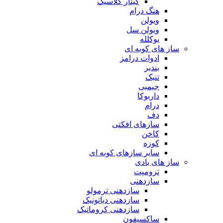
گیتار کلاسیک
هنگ درام
ویولن
ویولن سل
یوکلله
ساز های کوبه ای
ادوات درامز
بندیر
تنبک
جیمبی
داربوکا
درام
دف
سازهای افکتی
کاخن
کوزه
سایر سازهای کوبه ای
ساز های بادی
ترومپت
سازدهنی
سازدهنی ترمولو
سازدهنی دیاتونیک
سازدهنی کروماتیک
ساکسیفون