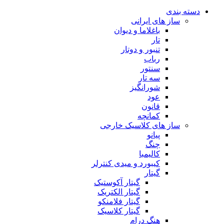
دسته بندی
ساز های ایرانی
باغلاما و دیوان
تار
تنبور و دوتار
رباب
سنتور
سه تار
شورانگیز
عود
قانون
کمانچه
ساز های کلاسیک خارجی
پیانو
چنگ
کالیمبا
کیبورد و میدی کنترلر
گیتار
گیتار آکوستیک
گیتار الکتریک
گیتار فلامنکو
گیتار کلاسیک
هنگ درام