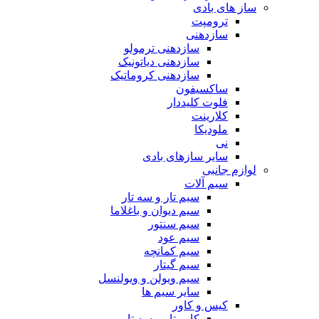
ساز های بادی
ترومپت
سازدهنی
سازدهنی ترمولو
سازدهنی دیاتونیک
سازدهنی کروماتیک
ساکسیفون
فلوت کلیددار
کلارینت
ملودیکا
نی
سایر سازهای بادی
لوازم جانبی
سیم آلات
سیم تار و سه تار
سیم دیوان و باغلاما
سیم سنتور
سیم عود
سیم کمانچه
سیم گیتار
سیم ویولن و ویولنسل
سایر سیم ها
کیس و کاور
کاور تار و سه تار