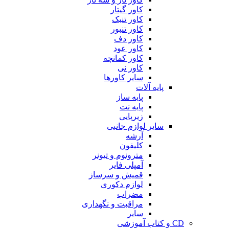
کاور گیتار
کاور تنبک
کاور تنبور
کاور دف
کاور عود
کاور کمانچه
کاور نی
سایر کاورها
پایه آلات
پایه ساز
پایه نت
زیرپایی
سایر لوازم جانبی
آرشه
کلیفون
مترونوم و تیونر
آمپلی فایر
قمیش و سرساز
لوازم دکوری
مضراب
مراقبت و نگهداری
سایر
CD و کتاب آموزشی