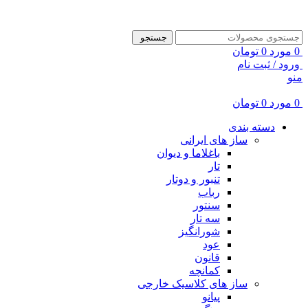
ADD ANYTHING HERE OR JUST REMOVE IT…
جستجو
0
مورد
0
تومان
ورود / ثبت نام
منو
0
مورد
0
تومان
دسته بندی
ساز های ایرانی
باغلاما و دیوان
تار
تنبور و دوتار
رباب
سنتور
سه تار
شورانگیز
عود
قانون
کمانچه
ساز های کلاسیک خارجی
پیانو