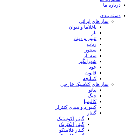
درباره ما
دسته بندی
ساز های ایرانی
باغلاما و دیوان
تار
تنبور و دوتار
رباب
سنتور
سه تار
شورانگیز
عود
قانون
کمانچه
ساز های کلاسیک خارجی
پیانو
چنگ
کالیمبا
کیبورد و میدی کنترلر
گیتار
گیتار آکوستیک
گیتار الکتریک
گیتار فلامنکو