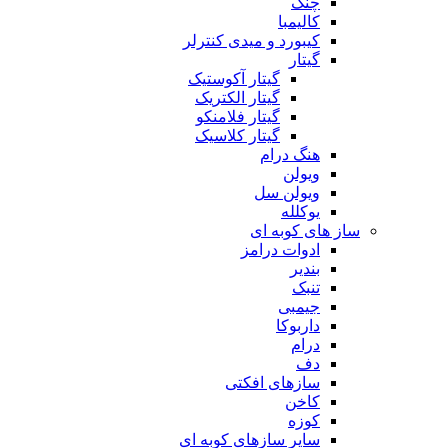
چنگ
کالیمبا
کیبورد و میدی کنترلر
گیتار
گیتار آکوستیک
گیتار الکتریک
گیتار فلامنکو
گیتار کلاسیک
هنگ درام
ویولن
ویولن سل
یوکلله
ساز های کوبه ای
ادوات درامز
بندیر
تنبک
جیمبی
داربوکا
درام
دف
سازهای افکتی
کاخن
کوزه
سایر سازهای کوبه ای