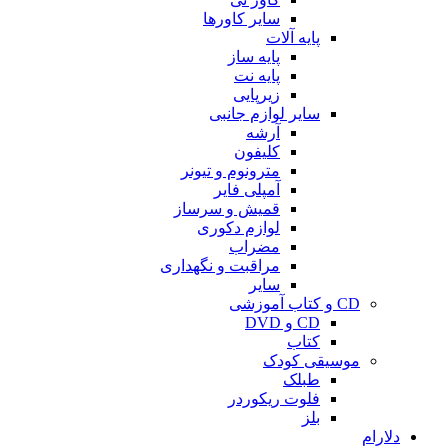
سایر کاورها
پایه آلات
پایه ساز
پایه نت
زیرپایی
سایر لوازم جانبی
آرشه
کلیفون
مترونوم و تیونر
آمپلی فایر
قمیش و سرساز
لوازم دکوری
مضراب
مراقبت و نگهداری
سایر
CD و کتاب آموزشی
CD و DVD
کتاب
موسیقی کودک
طبلک
فلوت ریکوردر
بلز
دلارام