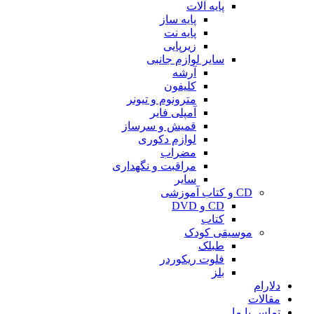
پایه آلات
پایه ساز
پایه نت
زیرپایی
سایر لوازم جانبی
آرشه
کلیفون
مترونوم و تیونر
آمپلی فایر
قمیش و سرساز
لوازم دکوری
مضراب
مراقبت و نگهداری
سایر
CD و کتاب آموزشی
CD و DVD
کتاب
موسیقی کودک
طبلک
فلوت ریکوردر
بلز
دلارام
مقالات
تماس با ما