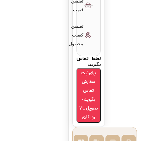
تضمین
قیمت
برش کات‌ اوی
false
تضمین
کیفیت
پیکاپ
محصول
false
لطفا تماس
بگیرید
برای ثبت
سفارش
تماس
بگیرید -
تحویل تا 7
روز کاری