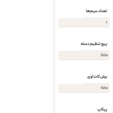
نوع بدنه آن دارد، ناچار به استفاده از
دسته‌بندی بدنه خواهیم بود:گیتار
تعداد سیم‌ها
اکوستیک، گیتارهای کلاسیک، گیتارهای
الکتریکی و …. .
6
پیچ تنظیم دسته
false
برش کات‌ اوی
false
پیکاپ