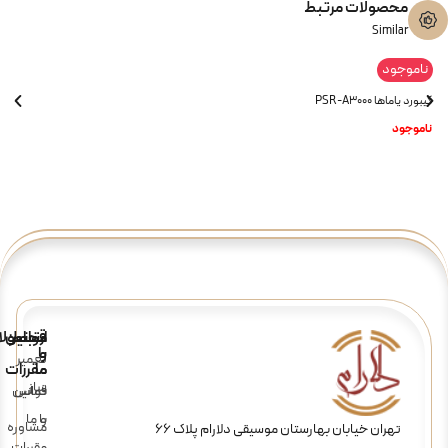
محصولات مرتبط
Similar
ناموجود
کیبورد یاماها PSR-A3000
ناموجود
ارتباط
قوانین
محصولا
و
با
تعمیر
ما
مقررات
ساز
تماس
قوانین
و
با ما
مشاوره
تهران خیابان بهارستان موسیقی دلارام پلاک 66
مقررات