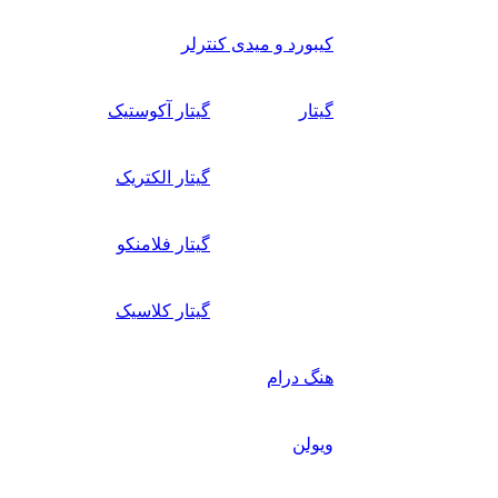
کیبورد و میدی کنترلر
گیتار
گیتار آکوستیک
گیتار الکتریک
گیتار فلامنکو
گیتار کلاسیک
هنگ درام
ویولن