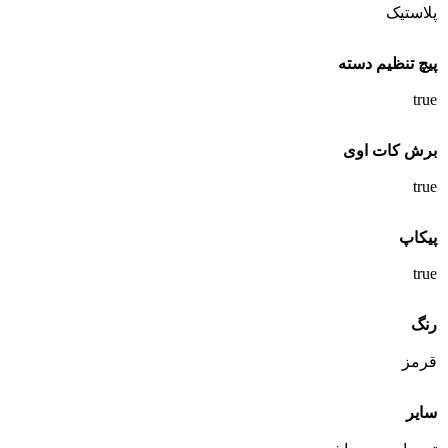
پلاستیک
پیچ تنظیم دسته
true
برش کات‌ اوی
true
پیکاپ
true
رنگ
قرمز
سایر