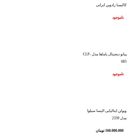
کالیمبا رادوین ایرانی
ناموجود
ناموجود
پیانو دیجیتال یاماها مدل CLP-
685
ناموجود
ناموجود
ویولن ایتالیایی الیسا سیلوا
مدل 2339
160.000.000
تومان