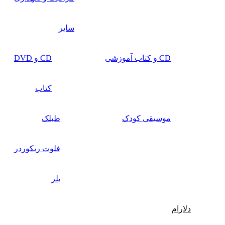
سایر
CD و کتاب آموزشی
CD و DVD
کتاب
موسیقی کودک
طبلک
فلوت ریکوردر
بلز
دلارام