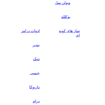
ویولن سل
یوکلله
ساز های کوبه
ادوات درامز
ای
بندیر
تنبک
جیمبی
داربوکا
درام