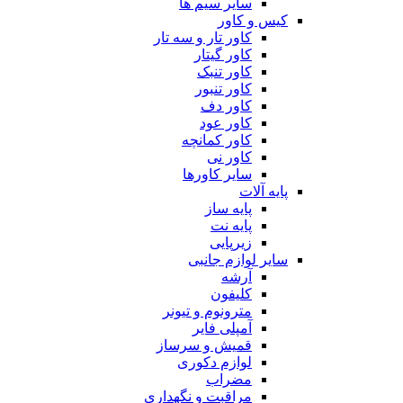
سایر سیم ها
کیس و کاور
کاور تار و سه تار
کاور گیتار
کاور تنبک
کاور تنبور
کاور دف
کاور عود
کاور کمانچه
کاور نی
سایر کاورها
پایه آلات
پایه ساز
پایه نت
زیرپایی
سایر لوازم جانبی
آرشه
کلیفون
مترونوم و تیونر
آمپلی فایر
قمیش و سرساز
لوازم دکوری
مضراب
مراقبت و نگهداری