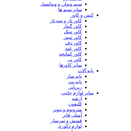
سیم ویولن و ویولنسل
سایر سیم ها
کیس و کاور
کاور تار و سه تار
کاور گیتار
کاور تنبک
کاور تنبور
کاور دف
کاور عود
کاور کمانچه
کاور نی
سایر کاورها
پایه آلات
پایه ساز
پایه نت
زیرپایی
سایر لوازم جانبی
آرشه
کلیفون
مترونوم و تیونر
آمپلی فایر
قمیش و سرساز
لوازم دکوری