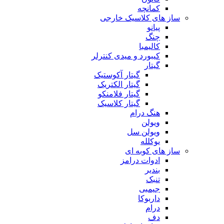
کمانچه
ساز های کلاسیک خارجی
پیانو
چنگ
کالیمبا
کیبورد و میدی کنترلر
گیتار
گیتار آکوستیک
گیتار الکتریک
گیتار فلامنکو
گیتار کلاسیک
هنگ درام
ویولن
ویولن سل
یوکلله
ساز های کوبه ای
ادوات درامز
بندیر
تنبک
جیمبی
داربوکا
درام
دف