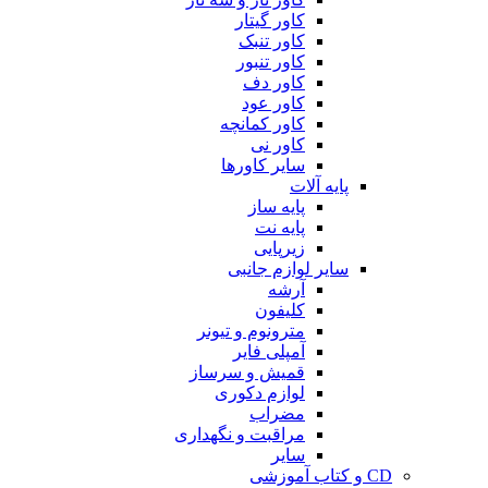
کاور گیتار
کاور تنبک
کاور تنبور
کاور دف
کاور عود
کاور کمانچه
کاور نی
سایر کاورها
پایه آلات
پایه ساز
پایه نت
زیرپایی
سایر لوازم جانبی
آرشه
کلیفون
مترونوم و تیونر
آمپلی فایر
قمیش و سرساز
لوازم دکوری
مضراب
مراقبت و نگهداری
سایر
CD و کتاب آموزشی