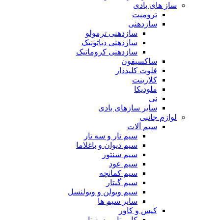
ساز های بادی
ترومپت
سازدهنی
سازدهنی ترمولو
سازدهنی دیاتونیک
سازدهنی کروماتیک
ساکسیفون
فلوت کلیددار
کلارینت
ملودیکا
نی
سایر سازهای بادی
لوازم جانبی
سیم آلات
سیم تار و سه تار
سیم دیوان و باغلاما
سیم سنتور
سیم عود
سیم کمانچه
سیم گیتار
سیم ویولن و ویولنسل
سایر سیم ها
کیس و کاور
کاور تار و سه تار