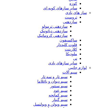
کوزه
سایر سازهای کوبه ای
ساز های بادی
ترومپت
سازدهنی
سازدهنی ترمولو
سازدهنی دیاتونیک
سازدهنی کروماتیک
ساکسیفون
فلوت کلیددار
کلارینت
ملودیکا
نی
سایر سازهای بادی
لوازم جانبی
سیم آلات
سیم تار و سه تار
سیم دیوان و باغلاما
سیم سنتور
سیم عود
سیم کمانچه
سیم گیتار
سیم ویولن و ویولنسل