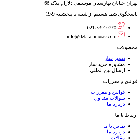
تهران خیابان بهارستان موسیقی دلارام پلاک 66
پاسخگوی شما هستیم از شنبه تا پنجشنبه 9-19
021-33910770
info@delarammusic.com
محصولات
تعمیر ساز
مشاوره خرید ساز
ارسال بین المللی
قوانین و مقررات
قوانین و مقررات
سوالات متداول
درباره ما
ارتباط با ما
تماس با ما
درباره ما
مقالات