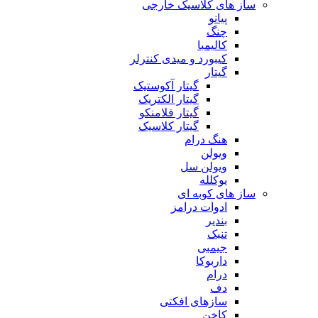
ساز های کلاسیک خارجی
پیانو
چنگ
کالیمبا
کیبورد و میدی کنترلر
گیتار
گیتار آکوستیک
گیتار الکتریک
گیتار فلامنکو
گیتار کلاسیک
هنگ درام
ویولن
ویولن سل
یوکلله
ساز های کوبه ای
ادوات درامز
بندیر
تنبک
جیمبی
داربوکا
درام
دف
سازهای افکتی
کاخن