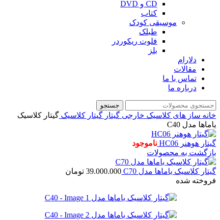
CD و DVD
کتاب
موسیقی کودک
طبلک
فلوت ریکوردر
بلز
دلارام
مقالات
تماس با ما
درباره ما
جستجو
خانه
ساز های کلاسیک خارجی
گیتار
گیتار کلاسیک
گیتار کلاسیک
یاماها مدل C40
گیتار هوهنر HC06
ناموجود
بازگشت به محصولات
گیتار کلاسیک یاماها مدل C70
39.000.000
تومان
فروخته شده