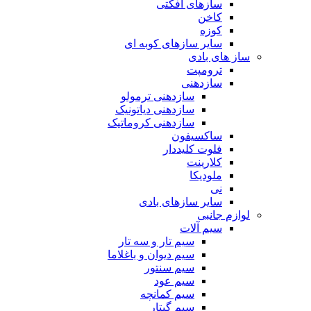
سازهای افکتی
کاخن
کوزه
سایر سازهای کوبه ای
ساز های بادی
ترومپت
سازدهنی
سازدهنی ترمولو
سازدهنی دیاتونیک
سازدهنی کروماتیک
ساکسیفون
فلوت کلیددار
کلارینت
ملودیکا
نی
سایر سازهای بادی
لوازم جانبی
سیم آلات
سیم تار و سه تار
سیم دیوان و باغلاما
سیم سنتور
سیم عود
سیم کمانچه
سیم گیتار