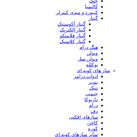
چنگ
کالیمبا
کیبورد و میدی کنترلر
گیتار
گیتار آکوستیک
گیتار الکتریک
گیتار فلامنکو
گیتار کلاسیک
هنگ درام
ویولن
ویولن سل
یوکلله
ساز های کوبه ای
ادوات درامز
بندیر
تنبک
جیمبی
داربوکا
درام
دف
سازهای افکتی
کاخن
کوزه
سایر سازهای کوبه ای