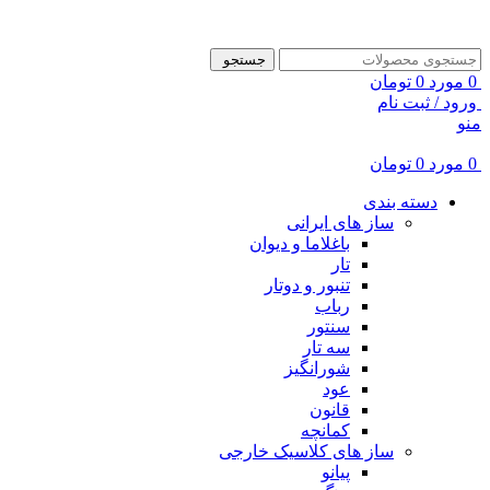
ADD ANYTHING HERE OR JUST REMOVE IT…
جستجو
0
مورد
0
تومان
ورود / ثبت نام
منو
0
مورد
0
تومان
دسته بندی
ساز های ایرانی
باغلاما و دیوان
تار
تنبور و دوتار
رباب
سنتور
سه تار
شورانگیز
عود
قانون
کمانچه
ساز های کلاسیک خارجی
پیانو