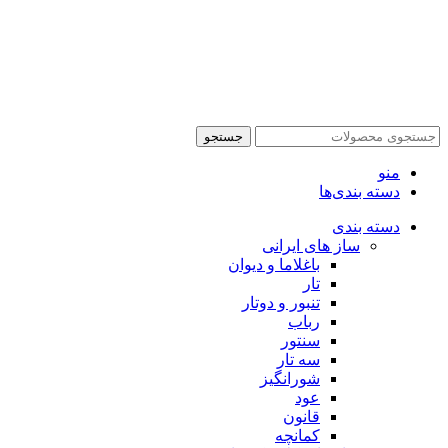
جستجو
منو
دسته بندی‌ها
دسته بندی
ساز های ایرانی
باغلاما و دیوان
تار
تنبور و دوتار
رباب
سنتور
سه تار
شورانگیز
عود
قانون
کمانچه