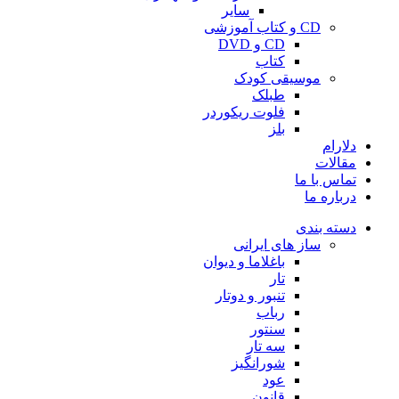
سایر
CD و کتاب آموزشی
CD و DVD
کتاب
موسیقی کودک
طبلک
فلوت ریکوردر
بلز
دلارام
مقالات
تماس با ما
درباره ما
دسته بندی
ساز های ایرانی
باغلاما و دیوان
تار
تنبور و دوتار
رباب
سنتور
سه تار
شورانگیز
عود
قانون