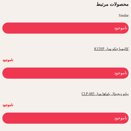
محصولات مرتبط
Similar
ناموجود
کالیمبا جکو مدل K15SP
ناموجود
ناموجود
پیانو دیجیتال یاماها مدل CLP-685
ناموجود
ناموجود