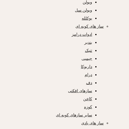
ویولن
ویولن سل
یوکلله
ساز های کوبه ای
ادوات درامز
بندیر
تنبک
جیمبی
داربوکا
درام
دف
سازهای افکتی
کاخن
کوزه
سایر سازهای کوبه ای
ساز های بادی