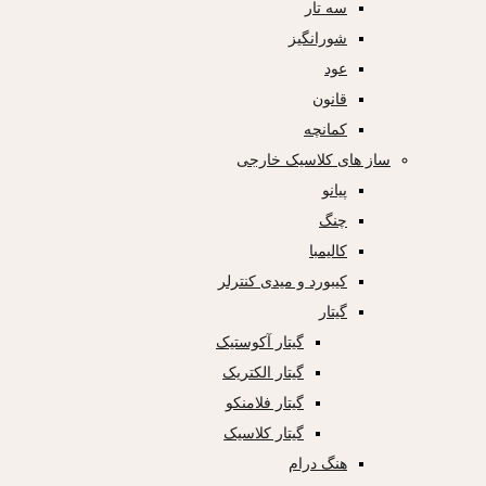
سه تار
شورانگیز
عود
قانون
کمانچه
ساز های کلاسیک خارجی
پیانو
چنگ
کالیمبا
کیبورد و میدی کنترلر
گیتار
گیتار آکوستیک
گیتار الکتریک
گیتار فلامنکو
گیتار کلاسیک
هنگ درام