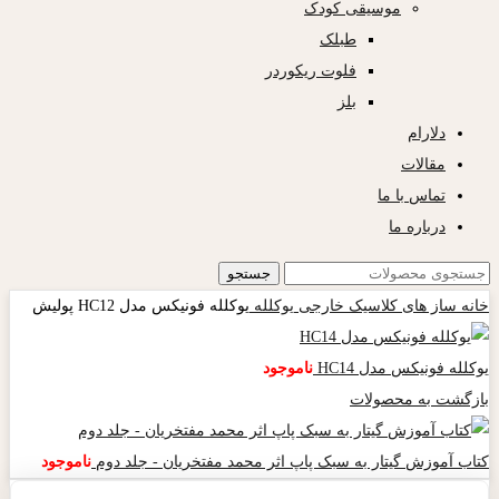
موسیقی کودک
طبلک
فلوت ریکوردر
بلز
دلارام
مقالات
تماس با ما
درباره ما
جستجو
خانه
ساز های کلاسیک خارجی
یوکلله
یوکلله فونیکس مدل HC12 پولیش
یوکلله فونیکس مدل HC14
ناموجود
بازگشت به محصولات
کتاب آموزش گیتار به سبک پاپ اثر محمد مفتخریان - جلد دوم
ناموجود