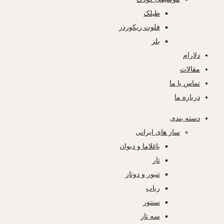
طبلک
فلوت ریکوردر
بلز
دلارام
مقالات
تماس با ما
درباره ما
دسته بندی
ساز های ایرانی
باغلاما و دیوان
تار
تنبور و دوتار
رباب
سنتور
سه تار