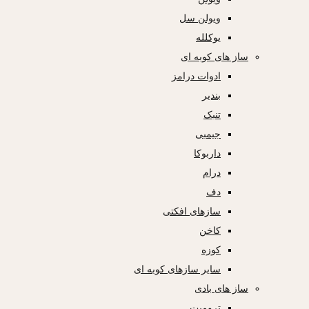
ویولن سل
یوکلله
ساز های کوبه ای
ادوات درامز
بندیر
تنبک
جیمبی
داربوکا
درام
دف
سازهای افکتی
کاخن
کوزه
سایر سازهای کوبه ای
ساز های بادی
ترومپت