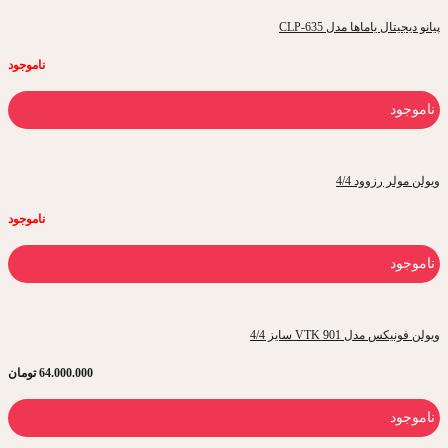
پیانو دیجیتال یاماها مدل CLP-635
ناموجود
ناموجود
ویولن مولر رزوود 4/4
ناموجود
ناموجود
ویولن فونیکس مدل VTK 901 سایز 4/4
64.000.000
تومان
ناموجود