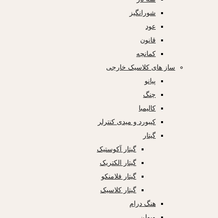
شورانگیز
عود
قانون
کمانچه
ساز های کلاسیک خارجی
پیانو
چنگ
کالیمبا
کیبورد و میدی کنترلر
گیتار
گیتار آکوستیک
گیتار الکتریک
گیتار فلامنکو
گیتار کلاسیک
هنگ درام
ویولن