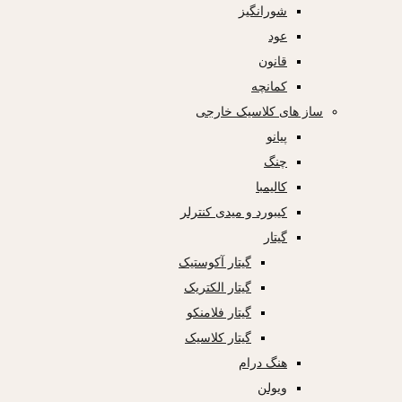
شورانگیز
عود
قانون
کمانچه
ساز های کلاسیک خارجی
پیانو
چنگ
کالیمبا
کیبورد و میدی کنترلر
گیتار
گیتار آکوستیک
گیتار الکتریک
گیتار فلامنکو
گیتار کلاسیک
هنگ درام
ویولن