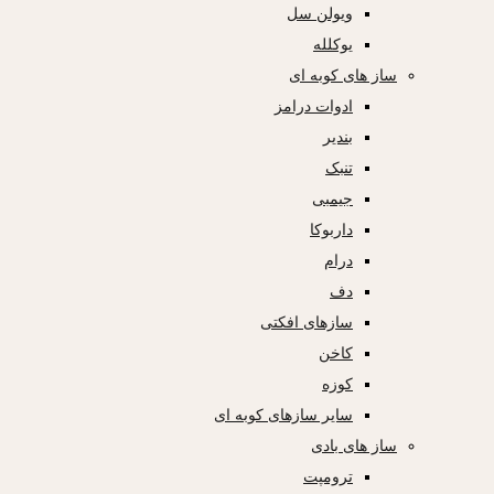
ویولن سل
یوکلله
ساز های کوبه ای
ادوات درامز
بندیر
تنبک
جیمبی
داربوکا
درام
دف
سازهای افکتی
کاخن
کوزه
سایر سازهای کوبه ای
ساز های بادی
ترومپت