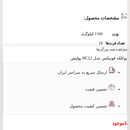
مشخصات محصول:
وزن
1500 کیلوگرم
تعداد فرت‌ها
19
مشاهده همه ویژگی‌ها
تعداد سیم‌ها
4
یوکلله فونیکس مدل HC12 پولیش
جنس شیطانک
پلاستیک
جنس خرک
پلاستیک
ارسال سریع به سراسر ایران
برش کات‌ اوی
false
تضمین قیمت
پیکاپ
false
تضمین کیفیت محصول
ناموجود