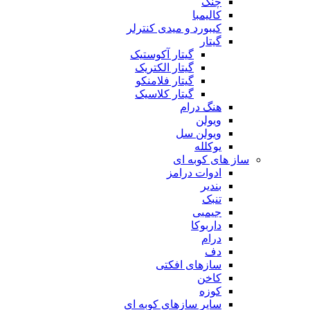
چنگ
کالیمبا
کیبورد و میدی کنترلر
گیتار
گیتار آکوستیک
گیتار الکتریک
گیتار فلامنکو
گیتار کلاسیک
هنگ درام
ویولن
ویولن سل
یوکلله
ساز های کوبه ای
ادوات درامز
بندیر
تنبک
جیمبی
داربوکا
درام
دف
سازهای افکتی
کاخن
کوزه
سایر سازهای کوبه ای