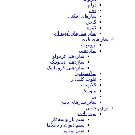
درام
دف
سازهای افکتی
کاخن
کوزه
سایر سازهای کوبه ای
ساز های بادی
ترومپت
سازدهنی
سازدهنی ترمولو
سازدهنی دیاتونیک
سازدهنی کروماتیک
ساکسیفون
فلوت کلیددار
کلارینت
ملودیکا
نی
سایر سازهای بادی
لوازم جانبی
سیم آلات
سیم تار و سه تار
سیم دیوان و باغلاما
سیم سنتور