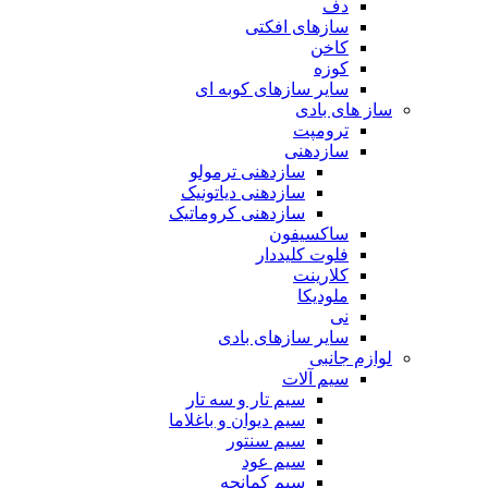
دف
سازهای افکتی
کاخن
کوزه
سایر سازهای کوبه ای
ساز های بادی
ترومپت
سازدهنی
سازدهنی ترمولو
سازدهنی دیاتونیک
سازدهنی کروماتیک
ساکسیفون
فلوت کلیددار
کلارینت
ملودیکا
نی
سایر سازهای بادی
لوازم جانبی
سیم آلات
سیم تار و سه تار
سیم دیوان و باغلاما
سیم سنتور
سیم عود
سیم کمانچه