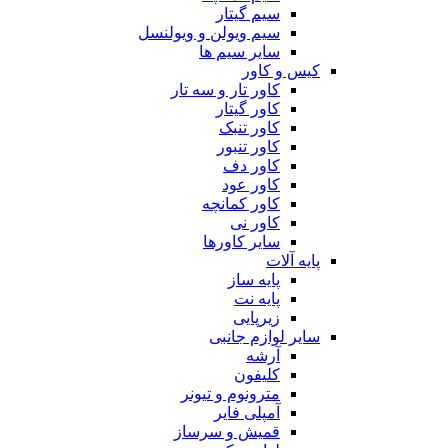
سیم گیتار
سیم ویولن و ویولنسل
سایر سیم ها
کیس و کاور
کاور تار و سه تار
کاور گیتار
کاور تنبک
کاور تنبور
کاور دف
کاور عود
کاور کمانچه
کاور نی
سایر کاورها
پایه آلات
پایه ساز
پایه نت
زیرپایی
سایر لوازم جانبی
آرشه
کلیفون
مترونوم و تیونر
آمپلی فایر
قمیش و سرساز