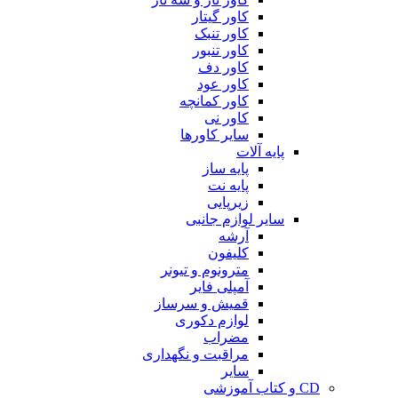
کاور گیتار
کاور تنبک
کاور تنبور
کاور دف
کاور عود
کاور کمانچه
کاور نی
سایر کاورها
پایه آلات
پایه ساز
پایه نت
زیرپایی
سایر لوازم جانبی
آرشه
کلیفون
مترونوم و تیونر
آمپلی فایر
قمیش و سرساز
لوازم دکوری
مضراب
مراقبت و نگهداری
سایر
CD و کتاب آموزشی