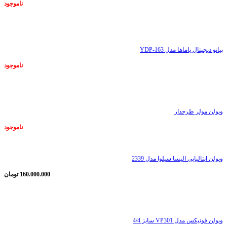
ناموجود
ناموجود
پیانو دیجیتال یاماها مدل YDP-163
ناموجود
ناموجود
ویولن مولر طرحدار
ناموجود
ویولن ایتالیایی الیسا سیلوا مدل 2339
160.000.000
تومان
ناموجود
ویولن فونیکس مدل VP301 سایز 4/4