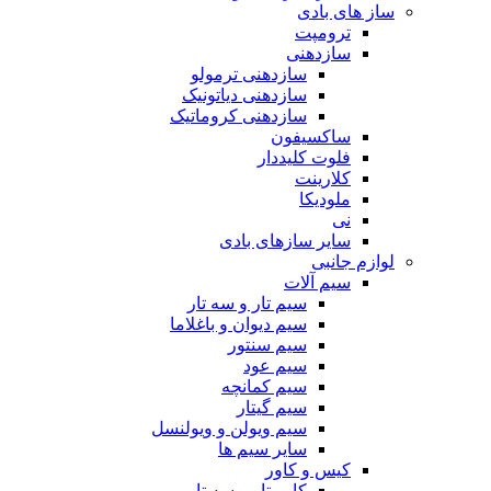
ساز های بادی
ترومپت
سازدهنی
سازدهنی ترمولو
سازدهنی دیاتونیک
سازدهنی کروماتیک
ساکسیفون
فلوت کلیددار
کلارینت
ملودیکا
نی
سایر سازهای بادی
لوازم جانبی
سیم آلات
سیم تار و سه تار
سیم دیوان و باغلاما
سیم سنتور
سیم عود
سیم کمانچه
سیم گیتار
سیم ویولن و ویولنسل
سایر سیم ها
کیس و کاور
کاور تار و سه تار