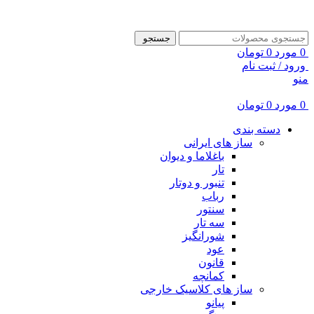
ADD ANYTHING HERE OR JUST REMOVE IT…
جستجو
0
مورد
0
تومان
ورود / ثبت نام
منو
0
مورد
0
تومان
دسته بندی
ساز های ایرانی
باغلاما و دیوان
تار
تنبور و دوتار
رباب
سنتور
سه تار
شورانگیز
عود
قانون
کمانچه
ساز های کلاسیک خارجی
پیانو