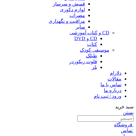
قمیش و سرساز
لوازم دکوری
مضراب
مراقبت و نگهداری
سایر
CD و کتاب آموزشی
CD و DVD
کتاب
موسیقی کودک
طبلک
فلوت ریکوردر
بلز
دلارام
مقالات
تماس با ما
درباره ما
ورود / ثبت نام
سبد خرید
بستن
فروشگاه
تماس