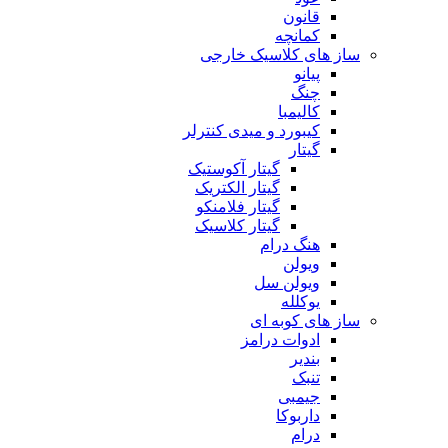
قانون
کمانچه
ساز های کلاسیک خارجی
پیانو
چنگ
کالیمبا
کیبورد و میدی کنترلر
گیتار
گیتار آکوستیک
گیتار الکتریک
گیتار فلامنکو
گیتار کلاسیک
هنگ درام
ویولن
ویولن سل
یوکلله
ساز های کوبه ای
ادوات درامز
بندیر
تنبک
جیمبی
داربوکا
درام