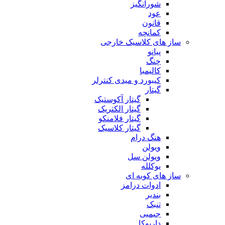
شورانگیز
عود
قانون
کمانچه
ساز های کلاسیک خارجی
پیانو
چنگ
کالیمبا
کیبورد و میدی کنترلر
گیتار
گیتار آکوستیک
گیتار الکتریک
گیتار فلامنکو
گیتار کلاسیک
هنگ درام
ویولن
ویولن سل
یوکلله
ساز های کوبه ای
ادوات درامز
بندیر
تنبک
جیمبی
داربوکا