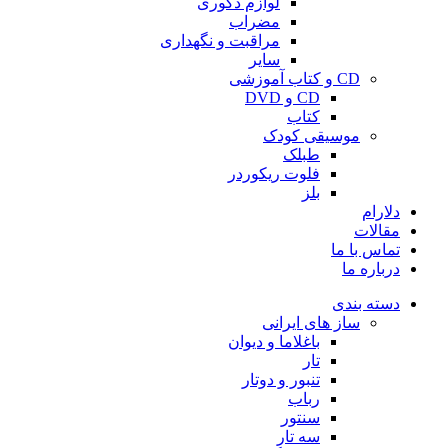
لوازم دکوری
مضراب
مراقبت و نگهداری
سایر
CD و کتاب آموزشی
CD و DVD
کتاب
موسیقی کودک
طبلک
فلوت ریکوردر
بلز
دلارام
مقالات
تماس با ما
درباره ما
دسته بندی
ساز های ایرانی
باغلاما و دیوان
تار
تنبور و دوتار
رباب
سنتور
سه تار