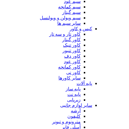
سیم عود
سیم کمانچه
سیم گیتار
سیم ویولن و ویولنسل
سایر سیم ها
کیس و کاور
کاور تار و سه تار
کاور گیتار
کاور تنبک
کاور تنبور
کاور دف
کاور عود
کاور کمانچه
کاور نی
سایر کاورها
پایه آلات
پایه ساز
پایه نت
زیرپایی
سایر لوازم جانبی
آرشه
کلیفون
مترونوم و تیونر
آمپلی فایر