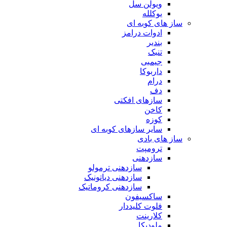
ویولن سل
یوکلله
ساز های کوبه ای
ادوات درامز
بندیر
تنبک
جیمبی
داربوکا
درام
دف
سازهای افکتی
کاخن
کوزه
سایر سازهای کوبه ای
ساز های بادی
ترومپت
سازدهنی
سازدهنی ترمولو
سازدهنی دیاتونیک
سازدهنی کروماتیک
ساکسیفون
فلوت کلیددار
کلارینت
ملودیکا