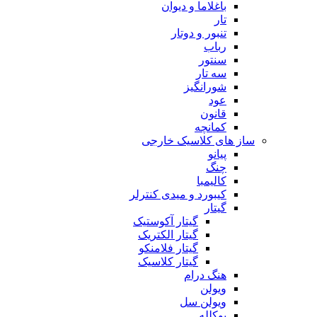
باغلاما و دیوان
تار
تنبور و دوتار
رباب
سنتور
سه تار
شورانگیز
عود
قانون
کمانچه
ساز های کلاسیک خارجی
پیانو
چنگ
کالیمبا
کیبورد و میدی کنترلر
گیتار
گیتار آکوستیک
گیتار الکتریک
گیتار فلامنکو
گیتار کلاسیک
هنگ درام
ویولن
ویولن سل
یوکلله