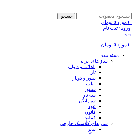
ADD ANYTHING HERE OR JUST REMOVE IT…
جستجو
0
مورد
0
تومان
ورود / ثبت نام
منو
0
مورد
0
تومان
دسته بندی
ساز های ایرانی
باغلاما و دیوان
تار
تنبور و دوتار
رباب
سنتور
سه تار
شورانگیز
عود
قانون
کمانچه
ساز های کلاسیک خارجی
پیانو