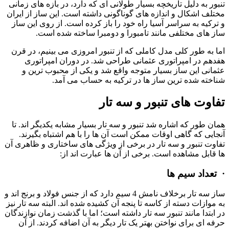
تنبور به دلیل تاریخچه بسیار طولانی ای که دارد، در بازه های زمانی
مختلف اشکال و اندازه های گوناگونی داشته است. این ساز از ایران
و ترکیه به سراسر آسیا راه خود را باز کرده است. از روی این ساز
ساز های مختلفی مانند تامبورا و دومبرا ساخته شده است.
اما به طور کلی مدل کاملی که از تنبور امروزی می بینیم، در قرن
هفدهم در امپراتوری عثمانی طراحی شد. در دوران امپراتوری
عثمانی این ساز بسیار متوجه واقع شد و یکی از محبوب ترین و
شناخته شده ترین ساز ها در ترکیه به حساب می آمد.
تفاوت های تنبور و سه تار
همان طور که اشاره شد تنبور و سه تار بسیار مشابه یکدیگر اند. تا
آنجایی که گاهی اوقات ممکن است آن ها را با هم اشتباه بگیرند.
تفاوت تنبور و سه تار در برخی از ویژگی های ساختاری و ظاهری آن
ها قابل مشاهده است. برخی از آن ها عبارت اند از:
·
تعداد سیم ها
ساز سه تار برخلاف نامش 4 سیم دارد که از جنس فولاد و برنج اند و
به موازات دسته از کاسه تا پنجه آن کشیده شده اند. البته سه تار نیز
در ابتدا مانند تنبور سه تار داشته است؛ اما با گذشت زمان نوازندگان
حرفه ای برای نواختن بهتر یک تار دیگر به آن اضافه کردند. از آن