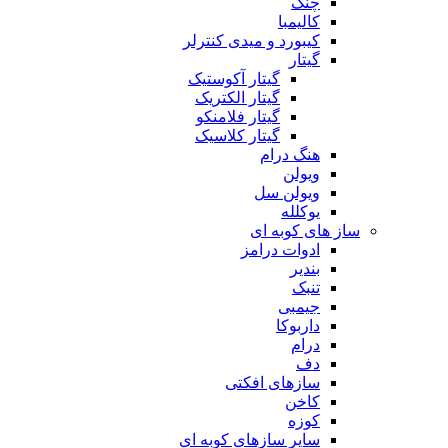
چنگ
کالیمبا
کیبورد و میدی کنترلر
گیتار
گیتار آکوستیک
گیتار الکتریک
گیتار فلامنکو
گیتار کلاسیک
هنگ درام
ویولن
ویولن سل
یوکلله
ساز های کوبه ای
ادوات درامز
بندیر
تنبک
جیمبی
داربوکا
درام
دف
سازهای افکتی
کاخن
کوزه
سایر سازهای کوبه ای