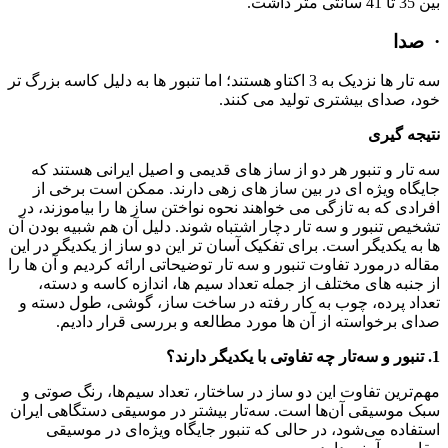
بین 35 تا 41 سانتی متر داشت.
·
صدا
سه تار ها نزدیک به 3 اکتاو هستند؛ اما تنبور ها به دلیل کاسه بزرگ تر
خود، صدای بیشتری تولید می کنند.
نتیجه گیری
سه تار و تنبور هر دو از ساز های قدیمی و اصیل ایرانی هستند که
جایگاه ویژه ای در بین ساز های زهی دارند. ممکن است برخی از
افرادی که به تازگی می خواهند نحوه نواختن ساز ها را بیاموزند، در
تشخیص تنبور و سه تار دچار اشتباه شوند. دلیل آن هم شبیه بودن آن
ها به یکدیگر است. برای تفکیک آسان تر این دو ساز از یکدیگر در این
مقاله درمورد تفاوت تنبور و سه تار توضیحاتی ارائه کردیم و آن ها را
از جنبه های مختلف از جمله تعداد سیم ها، اندازه کاسه و دسته،
تعداد پرده، چوب به کار رفته در ساخت ساز، گوشی، طول دسته و
صدای برخواسته از آن ها مورد مطالعه و بررسی قرار دادیم.
1. تنبور و سه‌تار چه تفاوتی با یکدیگر دارند؟
مهم‌ترین تفاوت این دو ساز در ساختار، تعداد سیم‌ها، رنگ صوتی و
سبک موسیقی آن‌ها است. سه‌تار بیشتر در موسیقی دستگاهی ایران
استفاده می‌شود، در حالی که تنبور جایگاه ویژه‌ای در موسیقی