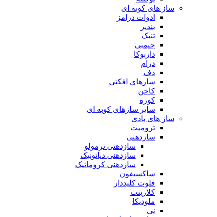
ساز های کوبه ای
ادوات درامز
بندیر
تنبک
جیمبی
داربوکا
درام
دف
سازهای افکتی
کاخن
کوزه
سایر سازهای کوبه ای
ساز های بادی
ترومپت
سازدهنی
سازدهنی ترمولو
سازدهنی دیاتونیک
سازدهنی کروماتیک
ساکسیفون
فلوت کلیددار
کلارینت
ملودیکا
نی