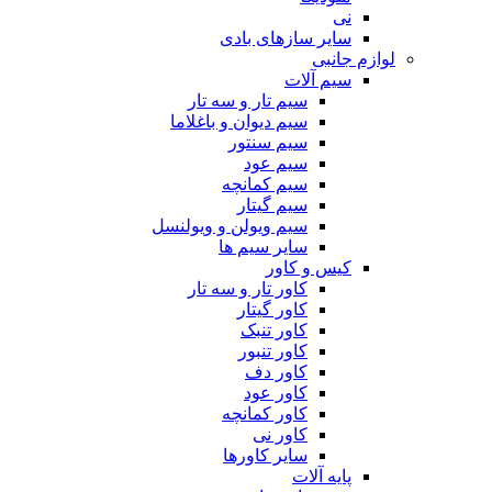
نی
سایر سازهای بادی
لوازم جانبی
سیم آلات
سیم تار و سه تار
سیم دیوان و باغلاما
سیم سنتور
سیم عود
سیم کمانچه
سیم گیتار
سیم ویولن و ویولنسل
سایر سیم ها
کیس و کاور
کاور تار و سه تار
کاور گیتار
کاور تنبک
کاور تنبور
کاور دف
کاور عود
کاور کمانچه
کاور نی
سایر کاورها
پایه آلات