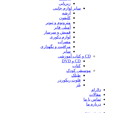
زیرپایی
سایر لوازم جانبی
آرشه
کلیفون
مترونوم و تیونر
آمپلی فایر
قمیش و سرساز
لوازم دکوری
مضراب
مراقبت و نگهداری
سایر
CD و کتاب آموزشی
CD و DVD
کتاب
موسیقی کودک
طبلک
فلوت ریکوردر
بلز
دلارام
مقالات
تماس با ما
درباره ما
دسته بندی