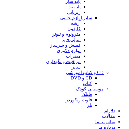
پایه ساز
پایه نت
زیرپایی
سایر لوازم جانبی
آرشه
کلیفون
مترونوم و تیونر
آمپلی فایر
قمیش و سرساز
لوازم دکوری
مضراب
مراقبت و نگهداری
سایر
CD و کتاب آموزشی
CD و DVD
کتاب
موسیقی کودک
طبلک
فلوت ریکوردر
بلز
دلارام
مقالات
تماس با ما
درباره ما