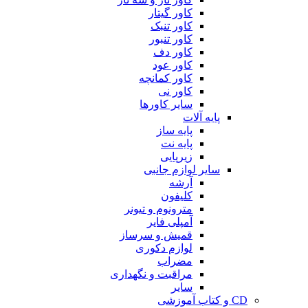
کاور گیتار
کاور تنبک
کاور تنبور
کاور دف
کاور عود
کاور کمانچه
کاور نی
سایر کاورها
پایه آلات
پایه ساز
پایه نت
زیرپایی
سایر لوازم جانبی
آرشه
کلیفون
مترونوم و تیونر
آمپلی فایر
قمیش و سرساز
لوازم دکوری
مضراب
مراقبت و نگهداری
سایر
CD و کتاب آموزشی