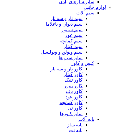
سایر سازهای بادی
لوازم جانبی
سیم آلات
سیم تار و سه تار
سیم دیوان و باغلاما
سیم سنتور
سیم عود
سیم کمانچه
سیم گیتار
سیم ویولن و ویولنسل
سایر سیم ها
کیس و کاور
کاور تار و سه تار
کاور گیتار
کاور تنبک
کاور تنبور
کاور دف
کاور عود
کاور کمانچه
کاور نی
سایر کاورها
پایه آلات
پایه ساز
پایه نت