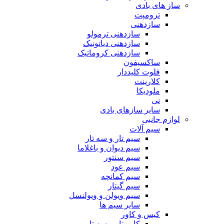
ساز های بادی
ترومپت
سازدهنی
سازدهنی ترمولو
سازدهنی دیاتونیک
سازدهنی کروماتیک
ساکسیفون
فلوت کلیددار
کلارینت
ملودیکا
نی
سایر سازهای بادی
لوازم جانبی
سیم آلات
سیم تار و سه تار
سیم دیوان و باغلاما
سیم سنتور
سیم عود
سیم کمانچه
سیم گیتار
سیم ویولن و ویولنسل
سایر سیم ها
کیس و کاور
کاور تار و سه تار