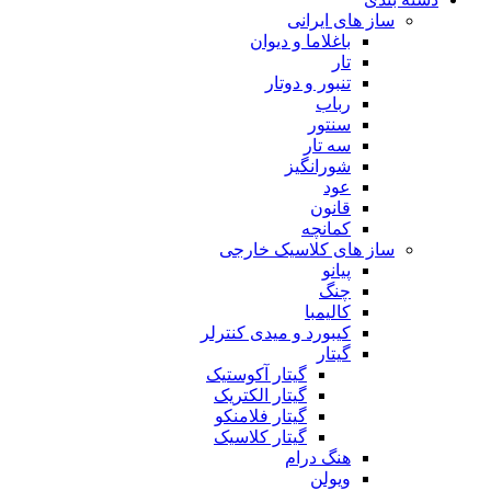
ساز های ایرانی
باغلاما و دیوان
تار
تنبور و دوتار
رباب
سنتور
سه تار
شورانگیز
عود
قانون
کمانچه
ساز های کلاسیک خارجی
پیانو
چنگ
کالیمبا
کیبورد و میدی کنترلر
گیتار
گیتار آکوستیک
گیتار الکتریک
گیتار فلامنکو
گیتار کلاسیک
هنگ درام
ویولن